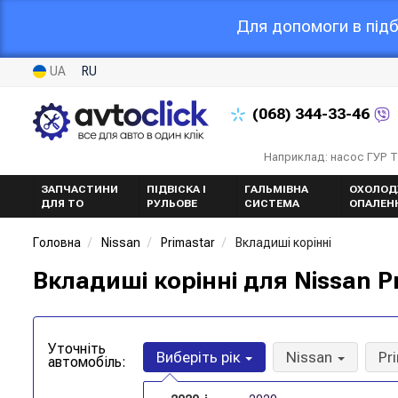
Для допомоги в підб
UA
RU
(068)
344-33-46
Наприклад: насос ГУР 
ЗАПЧАСТИНИ
ПІДВІСКА І
ГАЛЬМІВНА
ОХОЛОД
ДЛЯ ТО
РУЛЬОВЕ
СИСТЕМА
ОПАЛЕН
Головна
Nissan
Primastar
Вкладиші корінні
Вкладиші корінні для Nissan P
Уточніть
Виберіть рік
Nissan
Pr
автомобіль: