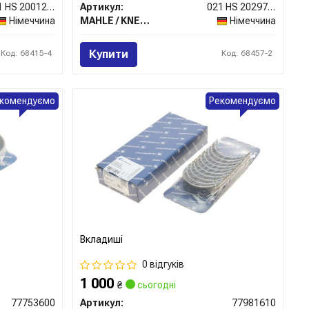
021 HS 20012 000
Артикул:
021 HS 20297 000
Німеччина
MAHLE / KNECHT
Німеччина
Купити
Код: 68415-4
Код: 68457-2
комендуємо
Рекомендуємо
Вкладиші
0 відгуків
1 000
₴
сьогодні
77753600
Артикул:
77981610