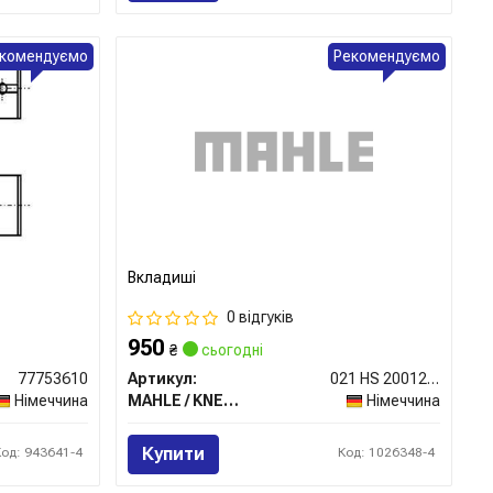
комендуємо
Рекомендуємо
Вкладиші
0 відгуків
950
₴
сьогодні
77753610
Артикул:
021 HS 20012 025
Німеччина
MAHLE / KNECHT
Німеччина
Купити
Код: 943641-4
Код: 1026348-4