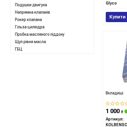
Glyco
Подушки двигуна
Напрямна клапанів
Купити
Рокер клапана
Гільза циліндра
Пробка масляного піддону
Щуп рівня масла
ГБЦ
Вкладиші
1 000
₴
Артикул: