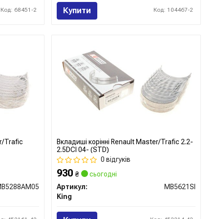
Купити
Код: 68451-2
Код: 104467-2
r/Trafic
Вкладиші корінні Renault Master/Trafic 2.2-
2.5DCI 04- (STD)
0 відгуків
930
₴
сьогодні
MB5288AM05
Артикул:
MB5621SI
King