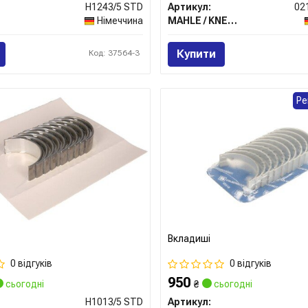
H1243/5 STD
Артикул:
Німеччина
MAHLE / KNECHT
Купити
Код: 37564-3
Ре
Вкладиші
0 відгуків
0 відгуків
950
сьогодні
₴
сьогодні
H1013/5 STD
Артикул: