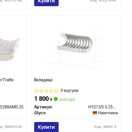
Купити
од: 452161-42
Код: 452214-42
r/Trafic
Вкладиші
0 відгуків
1 800
₴
сьогодні
5288AM0.25
Артикул:
H1013/5 0.25MM
Glyco
Німеччина
Купити
од: 900029-42
Код: 98841-2