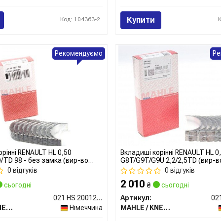
Купити
Код: 104363-2
Рекомендуємо
Ре
орінні RENAULT HL 0,50
Вкладиші корінні RENAULT HL 0
D/TD 98 - без замка (вир-во
G8T/G9T/G9U 2,2/2,5TD (вир-в
0 відгуків
0 відгуків
2 010
сьогодні
₴
сьогодні
021 HS 20012 050
Артикул:
MAHLE / KNECHT
Німеччина
MAHLE / KNECHT