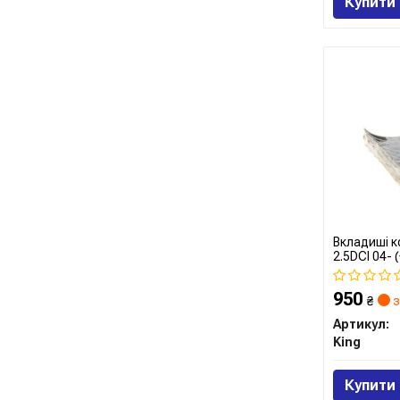
Купити
Вкладиші ко
2.5DCI 04- (
950
₴
з
Артикул:
King
Купити