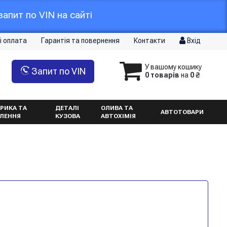
апит по VIN на сайті
і оплата
Гарантія та повернення
Контакти
Вхід
У вашому кошику
Запит по VIN
0 товарів
на
0 ₴
РИКА ТА
ДЕТАЛІ
ОЛИВА ТА
АВТОТОВАРИ
ТЛЕННЯ
КУЗОВА
АВТОХІМІЯ