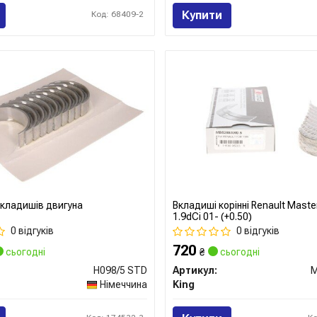
Купити
Код: 68409-2
кладишів двигуна
Вкладиші корінні Renault Maste
1.9dCi 01- (+0.50)
0 відгуків
0 відгуків
720
сьогодні
₴
сьогодні
H098/5 STD
Артикул:
Німеччина
King