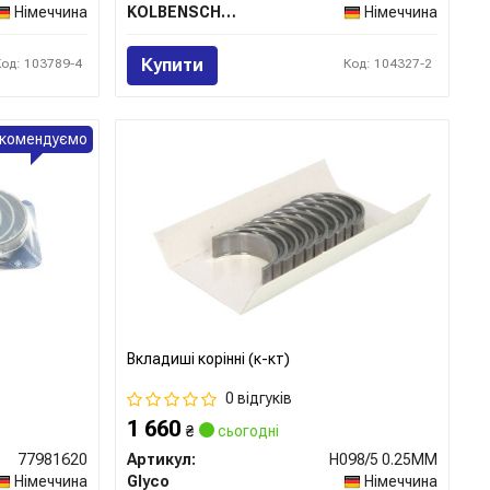
Німеччина
KOLBENSCHMIDT
Німеччина
Купити
Код: 103789-4
Код: 104327-2
комендуємо
Вкладиші корінні (к-кт)
0 відгуків
1 660
₴
сьогодні
77981620
Артикул:
H098/5 0.25MM
Німеччина
Glyco
Німеччина