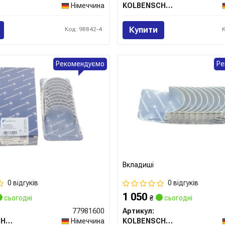
Німеччина
KOLBENSCHMIDT
Купити
Код: 98842-4
Рекомендуємо
Ре
Вкладиші
0 відгуків
0 відгуків
1 050
сьогодні
₴
сьогодні
77981600
Артикул:
KOLBENSCHMIDT
Німеччина
KOLBENSCHMIDT