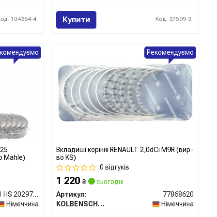
Купити
Код: 104364-4
Код: 37599-3
комендуємо
Рекомендуємо
,25
Вкладиші корінні RENAULT 2,0dCi M9R (вир-
о Mahle)
во KS)
0 відгуків
1 220
₴
сьогодні
021 HS 20297 025
Артикул:
77868620
Німеччина
KOLBENSCHMIDT
Німеччина