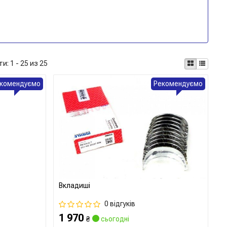
ти:
1 - 25 из 25
комендуємо
Рекомендуємо
Вкладиші
0 відгуків
1 970
₴
сьогодні