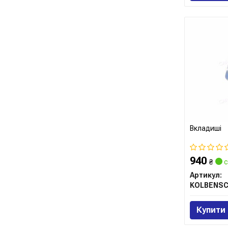
Вкладиші
940
₴
с
Артикул:
Купити