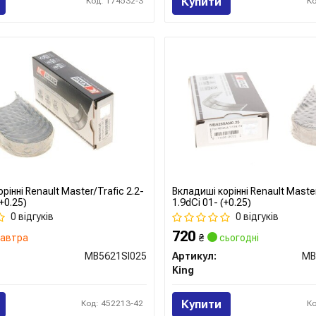
Купити
Код: 174532-3
К
рінні Renault Master/Trafic 2.2-
Вкладиші корінні Renault Maste
+0.25)
1.9dCi 01- (+0.25)
0 відгуків
0 відгуків
720
автра
₴
сьогодні
MB5621SI025
Артикул:
MB
King
Купити
Код: 452213-42
К