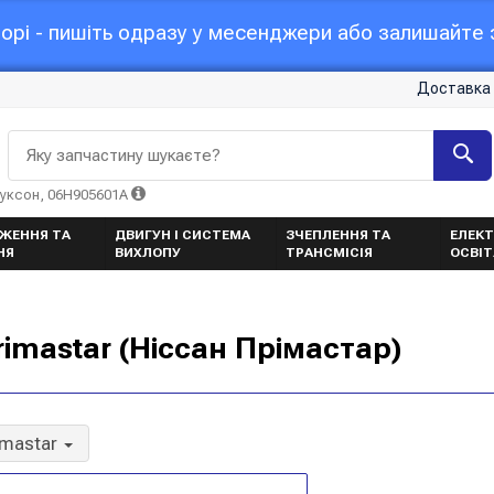
орі - пишіть одразу у месенджери або залишайте з
Доставка 
Яку запчастину шукаєте?
Туксон, 06H905601A
ЖЕННЯ ТА
ДВИГУН І СИСТЕМА
ЗЧЕПЛЕННЯ ТА
ЕЛЕКТ
НЯ
ВИХЛОПУ
ТРАНСМІСІЯ
ОСВІ
rimastar (Ніссан Прімастар)
imastar