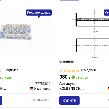
Рекомендуємо
Ре
Вкладиші
0 відгуків
0 відгуків
980
ьогодні
₴
сьогодні
77753620
Артикул:
KOLBENSCHMIDT
Німеччина
KOLBENSCHMIDT
Купити
Код: 103790-2