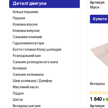
Артикул:
Деталі двигуна
Glyco
Кільця поршневі
Поршня
Купити
Клапана впускні
Клапана випускні
Сальники клапанів
Гідрокомпенсатори
Болти головки блоку циліндрів
Розподільний вал
Сальник розподільчого вала
Колінвал
Сальник коленвала
Шків колінвалу / Демфер
Вкладиші
Масляний насос
Піддон
1 840
Шатун
₴
Вкладиші шатунні
Артикул: