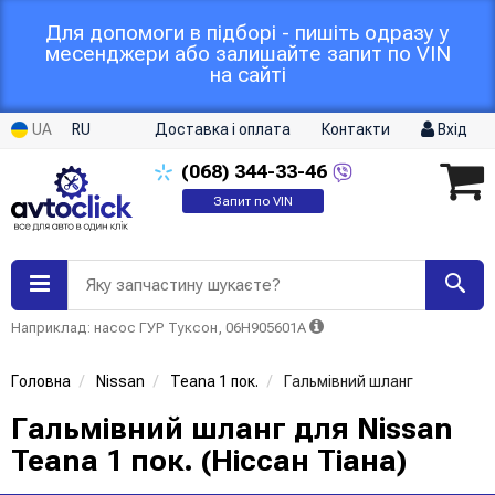
Для допомоги в підборі - пишіть одразу у
месенджери або залишайте запит по VIN
на сайті
UA
RU
Доставка і оплата
Контакти
Вхід
(068)
344-33-46
Запит по VIN
Яку запчастину шукаєте?
Наприклад: насос ГУР Туксон, 06H905601A
Головна
Nissan
Teana 1 пок.
Гальмівний шланг
Гальмівний шланг для Nissan
Teana 1 пок. (Ніссан Тіана)