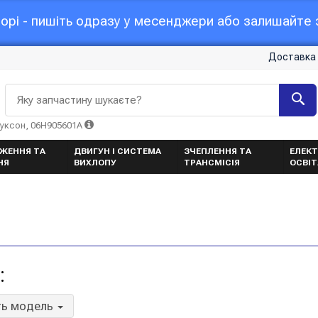
орі - пишіть одразу у месенджери або залишайте з
Доставка 
Яку запчастину шукаєте?
Туксон, 06H905601A
ЖЕННЯ ТА
ДВИГУН І СИСТЕМА
ЗЧЕПЛЕННЯ ТА
ЕЛЕКТ
НЯ
ВИХЛОПУ
ТРАНСМІСІЯ
ОСВІ
:
ть модель