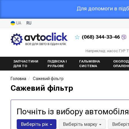
Для допомоги в підб
UA
RU
(068)
344-33-46
Наприклад: насос ГУР 
ЗАПЧАСТИНИ
ПІДВІСКА І
ГАЛЬМІВНА
ОХОЛОД
ДЛЯ ТО
РУЛЬОВЕ
СИСТЕМА
ОПАЛЕН
Головна
Сажевий фільтр
Сажевий фільтр
Почніть із вибору автомобіля
Виберіть рік
Виберіть марку
Вибері