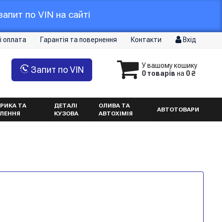
апит по VIN на сайті
і оплата
Гарантія та повернення
Контакти
Вхід
У вашому кошику
Запит по VIN
0 товарів
на
0 ₴
РИКА ТА
ДЕТАЛІ
ОЛИВА ТА
АВТОТОВАРИ
ТЛЕННЯ
КУЗОВА
АВТОХІМІЯ