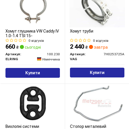
Хомут глушника VW Caddy IV
Хомут труби
1.0-1.4 TSI 15-
0 відгуків
0 відгуків
660
2 440
₴
сьогодні
₴
завтра
Артикул:
100.230
Артикул:
7H0253725A
ELRING
VAG
Німеччина
Купити
Купити
Вихлопнi системи
Стопор металевий