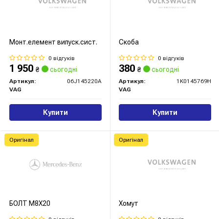
Монт.елемент випуск.сист.
Скоба
0 відгуків
0 відгуків
1 950
380
₴
сьогодні
₴
сьогодні
Артикул:
06J145220A
Артикул:
1K0145769H
VAG
VAG
Купити
Купити
Оригінал
Оригінал
БОЛТ М8Х20
Хомут