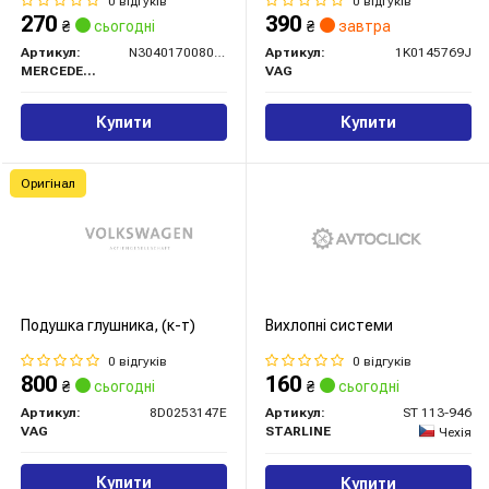
0 відгуків
0 відгуків
270
390
₴
сьогодні
₴
завтра
Артикул:
N304017008021
Артикул:
1K0145769J
MERCEDES-BENZ
VAG
Купити
Купити
Оригінал
Подушка глушника, (к-т)
Вихлопнi системи
0 відгуків
0 відгуків
800
160
₴
сьогодні
₴
сьогодні
Артикул:
8D0253147E
Артикул:
ST 113-946
VAG
STARLINE
Чехія
Купити
Купити