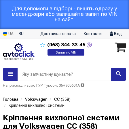
Для допомоги в підборі - пишіть одразу у
месенджери або залишайте запит по VIN
на сайті
UA
RU
Доставка і оплата
Контакти
Вхід
(068)
344-33-46
Запит по VIN
Яку запчастину шукаєте?
Наприклад: насос ГУР Туксон, 06H905601A
Головна
Volkswagen
CC (358)
Кріплення вихлопної системи
Кріплення вихлопної системи
для Volkswagen CC (358)