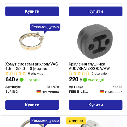
Купити
Купити
Рекомендуємо
Хомут системи вихлопу VAG
Кріплення глушника
1,6 TDI/2,0 TDI (вир-во
AUDI/SEAT/SKODA/VW
Elring)
0 відгуків
0 відгуків
640
220
₴
сьогодні
₴
сьогодні
Артикул:
484.970
Артикул:
45575
ELRING
FEBI BILSTEIN
Німеччина
Німеччина
Купити
Купити
Рекомендуємо
Оригінал