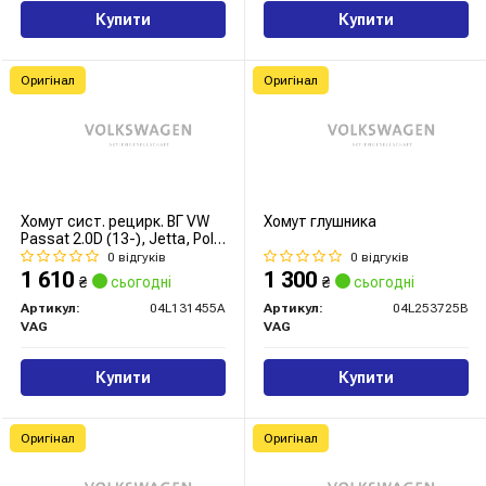
Купити
Купити
Оригінал
Оригінал
Хомут сист. рецирк. ВГ VW
Хомут глушника
Passat 2.0D (13-), Jetta, Polo
(15-), Golf 1.6D, 2.0D
0 відгуків
0 відгуків
(13-)/Audi/Skoda Octavia
1 610
1 300
₴
сьогодні
₴
сьогодні
(04L131455A) VAG
Артикул:
04L131455A
Артикул:
04L253725B
VAG
VAG
Купити
Купити
Оригінал
Оригінал