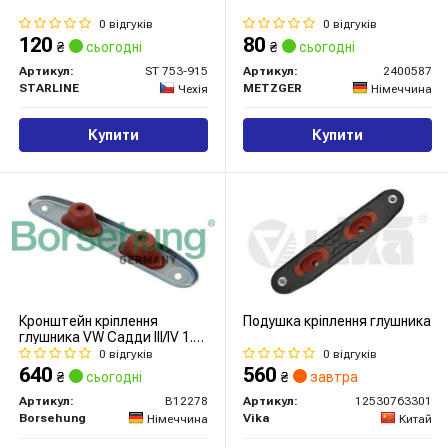
0 відгуків
0 відгуків
120
80
₴
сьогодні
₴
сьогодні
Артикул:
ST 753-915
Артикул:
2400587
STARLINE
METZGER
Чехія
Німеччина
Купити
Купити
Кронштейн кріплення
Подушка кріплення глушника
глушника VW Садди III/IV 1.2-
2.0 TDI/TSI 04-
0 відгуків
0 відгуків
640
560
₴
сьогодні
₴
завтра
Артикул:
B12278
Артикул:
12530763301
Borsehung
Vika
Німеччина
Китай