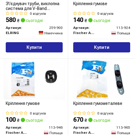
З\'єднувач труби, вихлопна
Кріплення гумове
система для V-Band
з\'єднань VAG 75 мм (вир-во
0 відгуків
0 відгуків
Elring)
580
140
₴
сьогодні
₴
сьогодні
Артикул:
259.900
Артикул:
113-924
ELRING
Fischer Automotive One (FA1)
Німеччина
Польща
Купити
Купити
Кріплення гумове
Кріплення гумометалеве
0 відгуків
0 відгуків
100
670
₴
сьогодні
₴
сьогодні
Артикул:
113-946
Артикул:
113-965
Fischer Automotive One (FA1)
Fischer Automotive One (FA1)
Польща
Польща