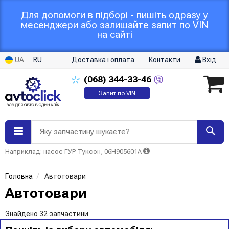
Для допомоги в підборі - пишіть одразу у
месенджери або залишайте запит по VIN
на сайті
UA
RU
Доставка і оплата
Контакти
Вхід
(068)
344-33-46
Запит по VIN
Яку запчастину шукаєте?
Наприклад: насос ГУР Туксон, 06H905601A
Головна
Автотовари
Автотовари
Знайдено 32 запчастини