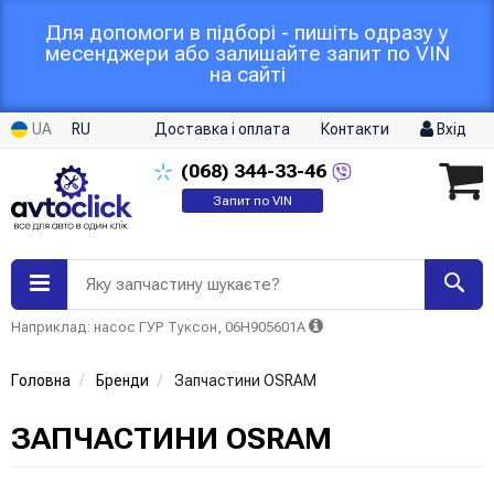
Для допомоги в підборі - пишіть одразу у
месенджери або залишайте запит по VIN
на сайті
UA
RU
Доставка і оплата
Контакти
Вхід
(068)
344-33-46
Запит по VIN
Яку запчастину шукаєте?
Наприклад: насос ГУР Туксон, 06H905601A
Головна
Бренди
Запчастини OSRAM
ЗАПЧАСТИНИ OSRAM