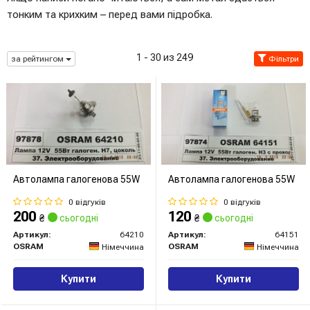
тонким та крихким – перед вами підробка.
1 - 30 из 249
за рейтингом
Фільтри
Автолампа галогенова 55W
Автолампа галогенова 55W
0 відгуків
0 відгуків
200
120
₴
сьогодні
₴
сьогодні
Артикул:
64210
Артикул:
64151
OSRAM
OSRAM
Німеччина
Німеччина
Купити
Купити