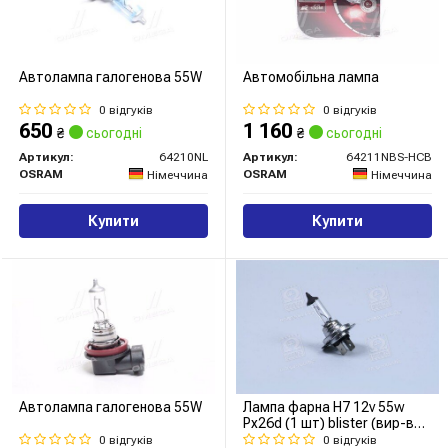
Автолампа галогенова 55W
Автомобільна лампа
0 відгуків
0 відгуків
650
1 160
₴
сьогодні
₴
сьогодні
Артикул:
64210NL
Артикул:
64211NBS-HCB
OSRAM
OSRAM
Німеччина
Німеччина
Купити
Купити
Автолампа галогенова 55W
Лампа фарна H7 12v 55w
Px26d (1 шт) blister (вир-во
OSRAM)
0 відгуків
0 відгуків