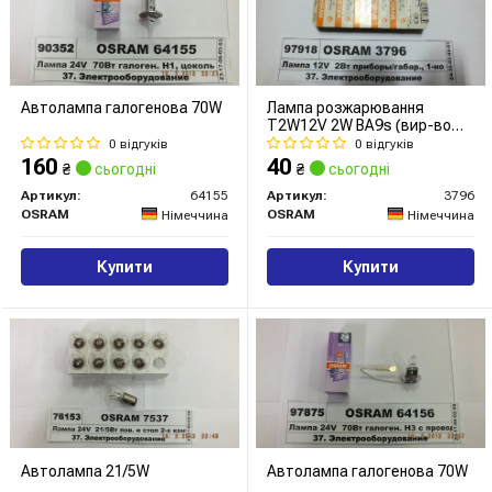
Автолампа галогенова 70W
Лампа розжарювання
T2W12V 2W BA9s (вир-во
OSRAM)
0 відгуків
0 відгуків
160
40
₴
сьогодні
₴
сьогодні
Артикул:
64155
Артикул:
3796
OSRAM
OSRAM
Німеччина
Німеччина
Купити
Купити
Автолампа 21/5W
Автолампа галогенова 70W