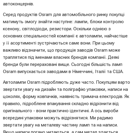
автоконцернів.
Серед продуктів Osram для автомобільного ринку покупці
матимуть змогу знайти наступне: лампи, блоки контролю
ксенону, світлодіоди, резистори. Оскільки однією з
основних спеціальностей компанії є автолампи, найчастіше
у її асортименті зустрічаються саме вони. При цьому
важливо відзначити, що продукція заводів Osram може
траплятися під іменами власних брендів компанії. Деякі
бренди були перераховані вище. Сьогодні більшість ламп
Osram випускається заводами в Німеччині, Італії та США.
Автолампи Osram підробляють дуже часто. Покупцям варто
звертати увагу на дизайн та поліграфію упаковки, написи на
цоколях, форму ковпачків, наявність тримача електродів. Як
правило, підроблене впакування складно відрізнити від
оригінального - вони практично ідентичні. А ось вироби
всередині упаковки можуть відрізнятися. Ми радимо
звертати увагу на металеву частину ламп та на написи.
Якщо написи погано читаються, а сам метал здається