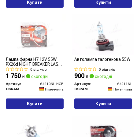
Купити
Купити
Лампа фарна H7 12V 55W
Автолампа галогенова 55W
PX26d NIGHT BREAKER LASER
next generation (комплект)
0 відгуків
0 відгуків
(вир-во OSRAM)
1 750
900
₴
сьогодні
₴
сьогодні
Артикул:
64210NL-HCB
Артикул:
64211NL
OSRAM
OSRAM
Німеччина
Німеччина
Купити
Купити