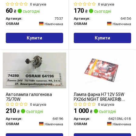
0 відгуків
0 відгуків
60
170
₴
сьогодні
₴
сьогодні
Артикул:
7537
Артикул:
64156
OSRAM
OSRAM
Німеччина
Німеччина
Купити
Купити
Автолампа галогенова
Лампа фарна H7 12V 55W
75/70W
PX26d NIGHT BREAKER®
LASER next generation (1 шт)
0 відгуків
0 відгуків
blister (вир-во OSRAM)
210
1 000
₴
сьогодні
₴
сьогодні
Артикул:
64196
Артикул:
64210NL-01B
OSRAM
OSRAM
Німеччина
Німеччина