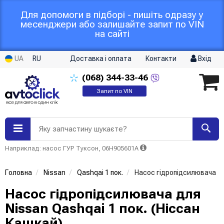
Для допомоги в підборі - пишіть одразу у
месенджери або залишайте запит по VIN
на сайті
UA
RU
Доставка і оплата
Контакти
Вхід
(068)
344-33-46
Запит по VIN
Яку запчастину шукаєте?
Наприклад: насос ГУР Туксон, 06H905601A
Головна
Nissan
Qashqai 1 пок.
Насос гідропідсилювача
Насос гідропідсилювача для
Nissan Qashqai 1 пок. (Ніссан
Кашкай)