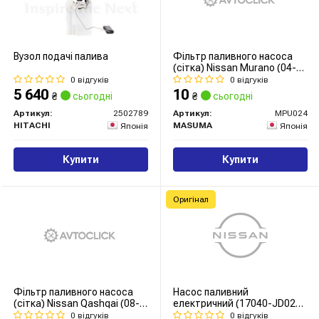
Вузол подачі палива
Фільтр паливного насоса
(сітка) Nissan Murano (04-
08), Qashqai (10-), X-Trail
0 відгуків
0 відгуків
(07-14) (MPU-024) MASUMA
5 640
10
₴
сьогодні
₴
сьогодні
Артикул:
2502789
Артикул:
MPU024
HITACHI
MASUMA
Японія
Японія
Купити
Купити
Оригінал
Фільтр паливного насоса
Насос паливний
(сітка) Nissan Qashqai (08-
електричний (17040-JD02A)
13) (MPU-039) MASUMA
NISSAN
0 відгуків
0 відгуків