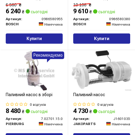
6 560
₴
10 108
₴
6 240
9 610
₴
сьогодні
₴
сьогодні
Артикул:
0986580955
Артикул:
0986580380
BOSCH
BOSCH
Німеччина
Німеччина
Купити
Купити
Рекомендуємо
Паливний насос в зборі
Паливний насос
0 відгуків
0 відгуків
8 480
4 730
₴
сьогодні
₴
сьогодні
Артикул:
7.02701.15.0
Артикул:
J1601035
PIERBURG
JAKOPARTS
Німеччина
Німеччина