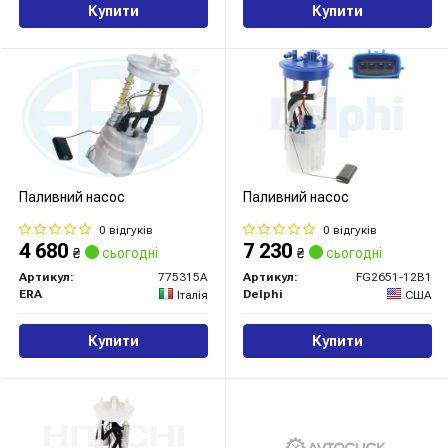
Купити
Купити
Паливний насос
Паливний насос
0 відгуків
0 відгуків
4 680
7 230
₴
сьогодні
₴
сьогодні
Артикул:
775315A
Артикул:
FG2651-12B1
ERA
Delphi
Італія
США
Купити
Купити