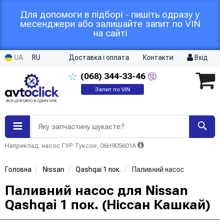
Для допомоги в підборі - пишіть одразу у
месенджери або залишайте запит по VIN
на сайті
UA
RU
Доставка і оплата
Контакти
Вхід
(068)
344-33-46
Запит по VIN
Яку запчастину шукаєте?
Наприклад: насос ГУР Туксон, 06H905601A
Головна
Nissan
Qashqai 1 пок.
Паливний насос
Паливний насос для Nissan
Qashqai 1 пок. (Ніссан Кашкай)