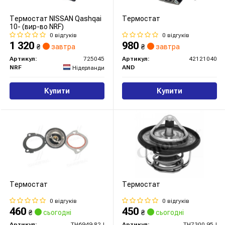
Термостат NISSAN Qashqai
Термостат
10- (вир-во NRF)
0 відгуків
0 відгуків
1 320
980
₴
завтра
₴
завтра
Артикул:
725045
Артикул:
42121040
NRF
AND
Нідерланди
Купити
Купити
Термостат
Термостат
0 відгуків
0 відгуків
460
450
₴
сьогодні
₴
сьогодні
Артикул:
TH6949.82J
Артикул:
TH7300.95J