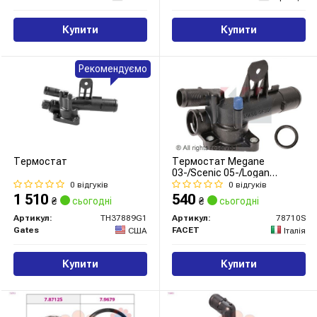
Купити
Купити
Рекомендуємо
Термостат
Термостат Megane
03-/Scenic 05-/Logan
13-/Kangoo 08- 1.5dCi
0 відгуків
0 відгуків
(7.8710S) Facet
1 510
540
₴
сьогодні
₴
сьогодні
Артикул:
TH37889G1
Артикул:
78710S
Gates
FACET
США
Італія
Купити
Купити