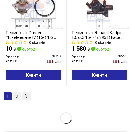
Термостат Duster
Термостат Renault Kadjar
(15-)/Megane IV (15-) 1.6
1.6 dCi 15-> (7.8951) Facet
(78712) Facet
0 відгуків
0 відгуків
10
1 580
₴
сьогодні
₴
сьогодні
Артикул:
78712
Артикул:
78951
FACET
FACET
Італія
Італія
Купити
Купити
1
2