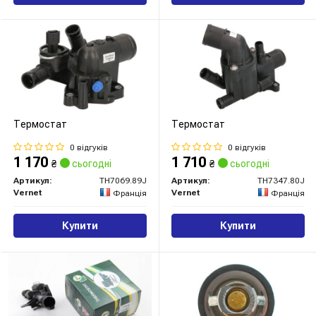
Термостат
Термостат
0 відгуків
0 відгуків
1 170
1 710
₴
сьогодні
₴
сьогодні
Артикул:
TH7069.89J
Артикул:
TH7347.80J
Vernet
Vernet
Франція
Франція
Купити
Купити