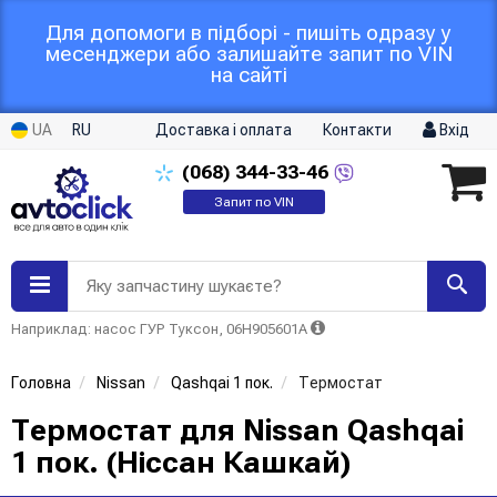
Для допомоги в підборі - пишіть одразу у
месенджери або залишайте запит по VIN
на сайті
UA
RU
Доставка і оплата
Контакти
Вхід
(068)
344-33-46
Запит по VIN
Яку запчастину шукаєте?
Наприклад: насос ГУР Туксон, 06H905601A
Головна
Nissan
Qashqai 1 пок.
Термостат
Термостат для Nissan Qashqai
1 пок. (Ніссан Кашкай)