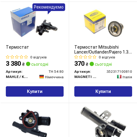
Рекомендуємо
Термостат
Термостат Mitsubishi
Lancer/Outlander/Pajero 1.3-
2.4 90- (82°C)
0 відгуків
0 відгуків
3 380
370
₴
сьогодні
₴
сьогодні
Артикул:
TH 54 80
Артикул:
352317100810
MAHLE / KNECHT
MAGNETI MARELLI
Німеччина
Італія
Купити
Купити