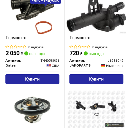
Рекомендуємо
Термостат
Термостат
0 відгуків
0 відгуків
2 050
720
₴
сьогодні
₴
сьогодні
Артикул:
TH40589G1
Артикул:
J1531045
Gates
JAKOPARTS
США
Німеччина
Купити
Купити