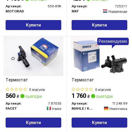
Артикул:
556-89K
Артикул:
725211
MOTORAD
NRF
Нідерланди
Купити
Купити
Рекомендуємо
Термостат
Термостат
0 відгуків
0 відгуків
560
1 760
₴
сьогодні
₴
сьогодні
Артикул:
7.8703S
Артикул:
TI 248 89
FACET
MAHLE / KNECHT
Італія
Німеччина
Купити
Купити