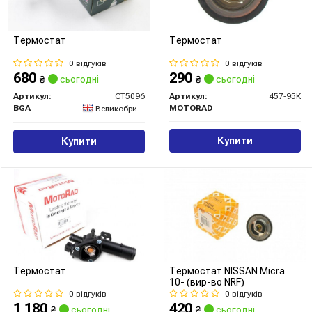
Термостат
Термостат
0 відгуків
0 відгуків
680
290
₴
сьогодні
₴
сьогодні
Артикул:
CT5096
Артикул:
457-95K
BGA
MOTORAD
Великобританія
Купити
Купити
Термостат
Термостат NISSAN Micra
10- (вир-во NRF)
0 відгуків
0 відгуків
1 180
420
₴
сьогодні
₴
сьогодні