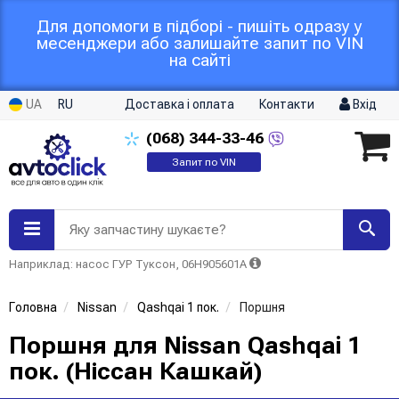
Для допомоги в підборі - пишіть одразу у
месенджери або залишайте запит по VIN
на сайті
UA
RU
Доставка і оплата
Контакти
Вхід
(068)
344-33-46
Запит по VIN
Яку запчастину шукаєте?
Наприклад: насос ГУР Туксон, 06H905601A
Головна
Nissan
Qashqai 1 пок.
Поршня
Поршня для Nissan Qashqai 1
пок. (Ніссан Кашкай)