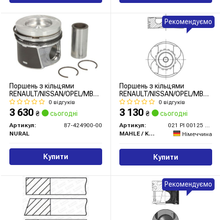
Рекомендуємо
Поршень з кільцями
Поршень з кільцями
RENAULT/NISSAN/OPEL/MB
RENAULT/NISSAN/OPEL/MB
80,00 R9M 1,6TDI 11- (вир-
80,00 R9M 1,6TDI 11- (вир-
0 відгуків
0 відгуків
во NURAL)
во MAHLE)
3 630
3 130
₴
сьогодні
₴
сьогодні
Артикул:
87-424900-00
Артикул:
021 PI 00125 000
NURAL
MAHLE / KNECHT
Німеччина
Купити
Купити
Рекомендуємо