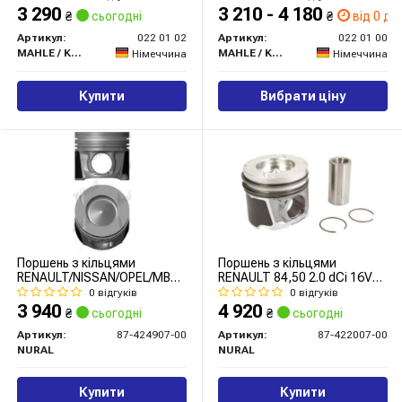
3 290
3 210 - 4 180
₴
сьогодні
₴
від 0 дн.
Артикул:
022 01 02
Артикул:
022 01 00
MAHLE / KNECHT
MAHLE / KNECHT
Німеччина
Німеччина
Купити
Вибрати ціну
Поршень з кільцями
Поршень з кільцями
RENAULT/NISSAN/OPEL/MB
RENAULT 84,50 2.0 dCi 16V
80,50 R9M 1,6TDI 11- (вир-
M9R Euro 4 (вир-во NURAL)
0 відгуків
0 відгуків
во NURAL)
3 940
4 920
₴
сьогодні
₴
сьогодні
Артикул:
87-424907-00
Артикул:
87-422007-00
NURAL
NURAL
Купити
Купити