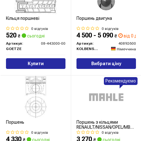
Кільця поршневі
Поршень двигуна
0 відгуків
0 відгуків
520
4 500 - 5 090
₴
сьогодні
₴
від 0 дн.
Артикул:
08-443000-00
Артикул:
40892600
GOETZE
KOLBENSCHMIDT
Німеччина
Купити
Вибрати ціну
Рекомендуємо
Поршень
Поршень з кільцями
RENAULT/NISSAN/OPEL/MB
80,50 R9M 1,6TDI 11- (вир-
0 відгуків
0 відгуків
во MAHLE)
4 330
3 270
₴
сьогодні
₴
сьогодні