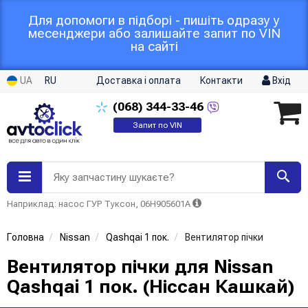
Для допомоги в підборі - пишіть одразу у
месенджери або залишайте запит по VIN
на сайті
UA
RU
Доставка і оплата
Контакти
Вхід
(068)
344-33-46
Запит по VIN
Яку запчастину шукаєте?
Наприклад: насос ГУР Туксон, 06H905601A
Головна
Nissan
Qashqai 1 пок.
Вентилятор пічки
Вентилятор пічки для Nissan
Qashqai 1 пок. (Ніссан Кашкай)