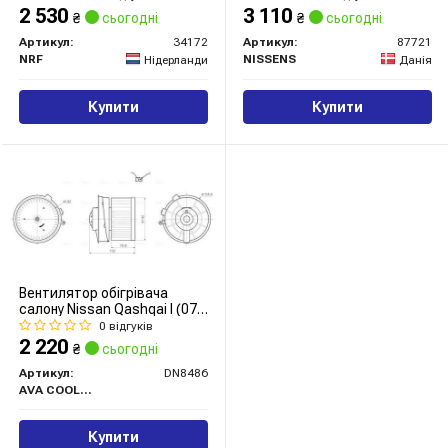
2 530
3 110
₴
сьогодні
₴
сьогодні
Артикул:
34172
Артикул:
87721
NRF
NISSENS
Нідерланди
Данія
Купити
Купити
Вентилятор обігрівача
салону Nissan Qashqai I (07-
13) (DN8486) AVA
0 відгуків
2 220
₴
сьогодні
Артикул:
DN8486
AVA COOLING
Купити