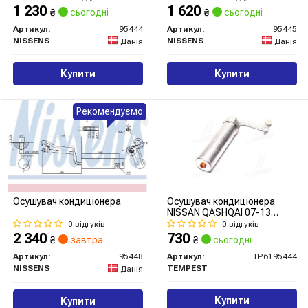
1 230
1 620
₴
сьогодні
₴
сьогодні
Артикул:
95444
Артикул:
95445
NISSENS
NISSENS
Данія
Данія
Купити
Купити
Рекомендуємо
Осушувач кондиціонера
Осушувач кондиціонера
NISSAN QASHQAI 07-13
(TEMPEST)
0 відгуків
0 відгуків
2 340
730
₴
завтра
₴
сьогодні
Артикул:
95448
Артикул:
TP.6195444
NISSENS
TEMPEST
Данія
Купити
Купити