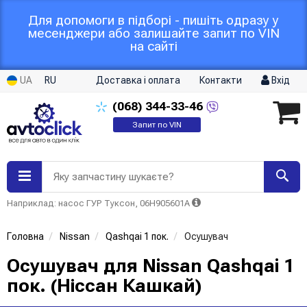
Для допомоги в підборі - пишіть одразу у
месенджери або залишайте запит по VIN
на сайті
UA
RU
Доставка і оплата
Контакти
Вхід
(068)
344-33-46
Запит по VIN
Яку запчастину шукаєте?
Наприклад: насос ГУР Туксон, 06H905601A
Головна
Nissan
Qashqai 1 пок.
Осушувач
Осушувач для Nissan Qashqai 1
пок. (Ніссан Кашкай)