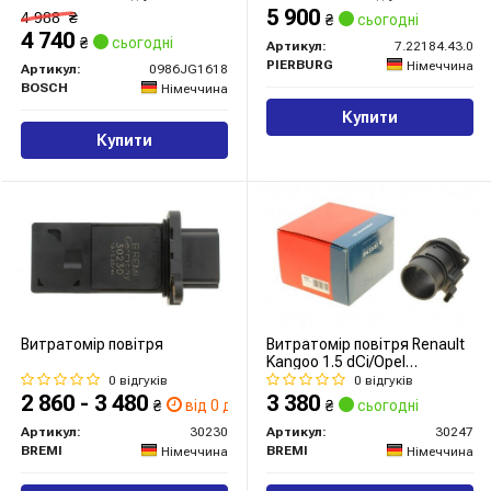
5 900
4 988
₴
₴
сьогодні
4 740
₴
сьогодні
Артикул:
7.22184.43.0
PIERBURG
Німеччина
Артикул:
0986JG1618
BOSCH
Німеччина
Купити
Купити
Витратомір повітря
Витратомір повітря Renault
Kangoo 1.5 dCi/Opel
Vivaro/Movano 2.0/2.5 CDTI
0 відгуків
0 відгуків
06-
2 860 - 3 480
3 380
₴
від 0 дн.
₴
сьогодні
Артикул:
30230
Артикул:
30247
BREMI
BREMI
Німеччина
Німеччина