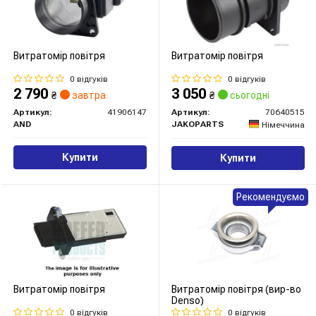
Витратомір повітря
Витратомір повітря
0 відгуків
0 відгуків
2 790
3 050
₴
завтра
₴
сьогодні
Артикул:
41906147
Артикул:
70640515
AND
JAKOPARTS
Німеччина
Купити
Купити
Рекомендуємо
Витратомір повітря
Витратомір повітря (вир-во
Denso)
0 відгуків
0 відгуків