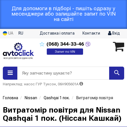
Для допомоги в підборі - пишіть одразу у
месенджери або залишайте запит по VIN
на сайті
UA
RU
Доставка і оплата
Контакти
Вхід
(068)
344-33-46
Запит по VIN
Яку запчастину шукаєте?
Наприклад: насос ГУР Туксон, 06H905601A
Головна
Nissan
Qashqai 1 пок.
Витратомір повітря
Витратомір повітря для Nissan
Qashqai 1 пок. (Ніссан Кашкай)