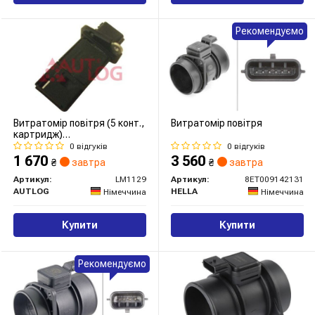
Рекомендуємо
Витратомір повітря (5 конт.,
Витратомір повітря
картридж)
MURANO/NOTE/NAVARA/PATHFINDER
0 відгуків
0 відгуків
1.2-4.0 01-
1 670
3 560
₴
завтра
₴
завтра
Артикул:
LM1129
Артикул:
8ET009142131
AUTLOG
HELLA
Німеччина
Німеччина
Купити
Купити
Рекомендуємо