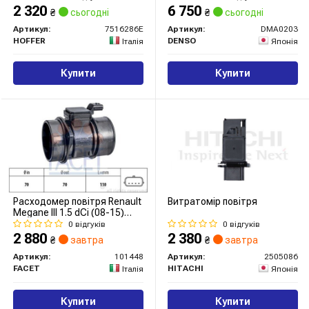
2 320
6 750
₴
сьогодні
₴
сьогодні
Артикул:
7516286E
Артикул:
DMA0203
HOFFER
DENSO
Італія
Японія
Купити
Купити
Расходомер повітря Renault
Витратомір повітря
Megane III 1.5 dCi (08-15)
(101448) Facet
0 відгуків
0 відгуків
2 880
2 380
₴
завтра
₴
завтра
Артикул:
101448
Артикул:
2505086
FACET
HITACHI
Італія
Японія
Купити
Купити