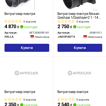
Витратомір повітря
Витратомір повітря Nissan
Qashqai 1/Qashqai+2 1 -14
(вир-во Jakoparts)
0 відгуків
0 відгуків
4 870
2 750
₴
сьогодні
₴
сьогодні
Артикул:
8ET358095161
Артикул:
J5681011
HELLA
JAKOPARTS
Німеччина
Німеччина
Купити
Купити
Витратомір повітря
Витратомір повітря
0 відгуків
0 відгуків
2 350
2 540
₴
сьогодні
₴
сьогодні