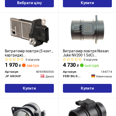
Вибрати ціну
Купити
Витратомір повітря (5 конт.,
Витратомір повітря Nissan
картридж)
Juke NV200 1.5dCi
MURANO/NOTE/NAVARA/PATHFINDER
10-/Qashqai 1.6dCi 11-13
0 відгуків
0 відгуків
1.2-4.0 01-
1 970
4 730
₴
завтра
₴
сьогодні
Артикул:
4093900500
Артикул:
184774
JP GROUP
FEBI BILSTEIN
Данія
Німеччина
Купити
Купити