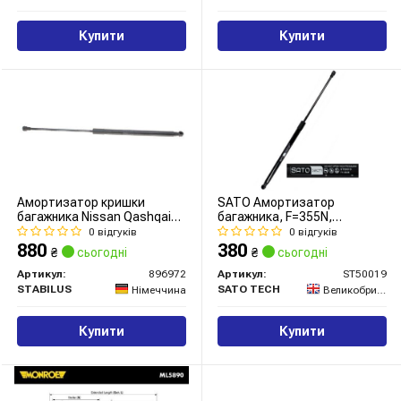
Купити
Купити
Амортизатор кришки
SATO Амортизатор
багажника Nissan Qashqai
багажника, F=355N,
07-13
L=51.75см, H=19.8см
0 відгуків
0 відгуків
880
380
₴
сьогодні
₴
сьогодні
Артикул:
896972
Артикул:
ST50019
STABILUS
SATO TECH
Німеччина
Великобританія
Купити
Купити