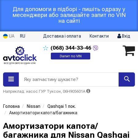
Для допомоги в підборі - пишіть одразу у
месенджери або залишайте запит по VIN
на сайті
UA
RU
Доставка і оплата
Контакти
Вхід
(068)
344-33-46
Запит по VIN
Яку запчастину шукаєте?
Наприклад: насос ГУР Туксон, 06H905601A
Головна
Nissan
Qashqai 1 пок.
Амортизатори капота/багажника
Амортизатори капота/
багажника для Nissan Qashqai