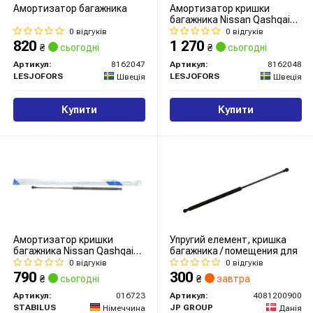
Амортизатор багажника
Амортизатор кришки
багажника Nissan Qashqai
07-14 (SUV/фургон/спорт.)
0 відгуків
0 відгуків
820
1 270
₴
сьогодні
₴
сьогодні
Артикул:
8162047
Артикул:
8162048
LESJOFORS
LESJOFORS
Швеція
Швеція
Купити
Купити
Амортизатор кришки
Упругий елемент, кришка
багажника Nissan Qashqai
багажника / помещения для
07-
0 відгуків
0 відгуків
790
300
₴
сьогодні
₴
завтра
Артикул:
016723
Артикул:
4081200900
STABILUS
JP GROUP
Німеччина
Данія