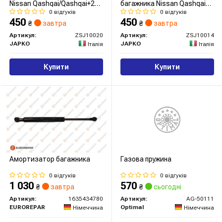
Nissan Qashqai/Qashqai+2
багажника Nissan Qashqai
07-13 (502/205mm 375N)
(J10) (07-14) (ZSJ10014)
0 відгуків
0 відгуків
JAPKO
450
450
₴
завтра
₴
завтра
Артикул:
ZSJ10020
Артикул:
ZSJ10014
JAPKO
JAPKO
Італія
Італія
Купити
Купити
Амортизатор багажника
Газова пружина
0 відгуків
0 відгуків
1 030
570
₴
завтра
₴
сьогодні
Артикул:
1635434780
Артикул:
AG-50111
EUROREPAR
Optimal
Німеччина
Німеччина