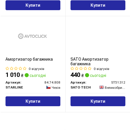
Купити
Купити
Амортизатор багажника
SATO Амортизатор
багажника
0 відгуків
0 відгуків
1 010
440
₴
сьогодні
₴
сьогодні
Артикул:
84.74.808
Артикул:
ST51312
STARLINE
SATO TECH
Чехія
Великобританія
Купити
Купити