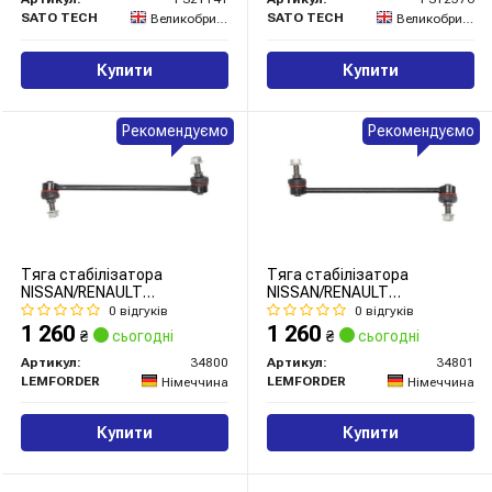
SATO TECH
SATO TECH
Великобританія
Великобританія
Купити
Купити
Рекомендуємо
Рекомендуємо
Тяга стабілізатора
Тяга стабілізатора
NISSAN/RENAULT
NISSAN/RENAULT
Murano/Qashqai/X-
Murano/Qashqai/X-
0 відгуків
0 відгуків
Trail/Koleos "FL "07>>
Trail/Koleos "FR "07>>
1 260
1 260
₴
сьогодні
₴
сьогодні
Артикул:
34800
Артикул:
34801
LEMFORDER
LEMFORDER
Німеччина
Німеччина
Купити
Купити