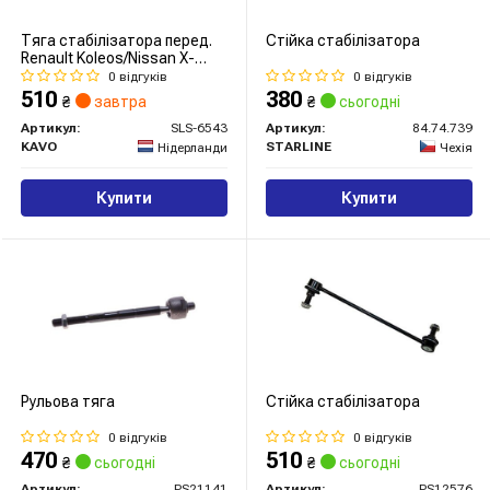
Тяга cтабілізатора перед.
Стійка стабілізатора
Renault Koleos/Nissan X-
Trail/Qashqai/Murano 03- Л.
0 відгуків
0 відгуків
510
380
₴
завтра
₴
сьогодні
Артикул:
SLS-6543
Артикул:
84.74.739
KAVO
STARLINE
Нідерланди
Чехія
Купити
Купити
Рульова тяга
Стійка стабілізатора
0 відгуків
0 відгуків
470
510
₴
сьогодні
₴
сьогодні
Артикул:
PS21141
Артикул:
PS12576