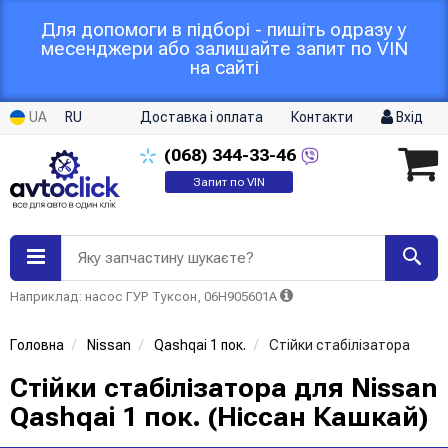
Для допомоги в підборі - пишіть одразу у
месенджери або залишайте запит по VIN
на сайті
UA
RU
Доставка і оплата
Контакти
Вхід
(068)
344-33-46
Запит по VIN
Яку запчастину шукаєте?
Наприклад: насос ГУР Туксон, 06H905601A
Головна
Nissan
Qashqai 1 пок.
Стійки стабілізатора
Стійки стабілізатора для Nissan
Qashqai 1 пок. (Ніссан Кашкай)