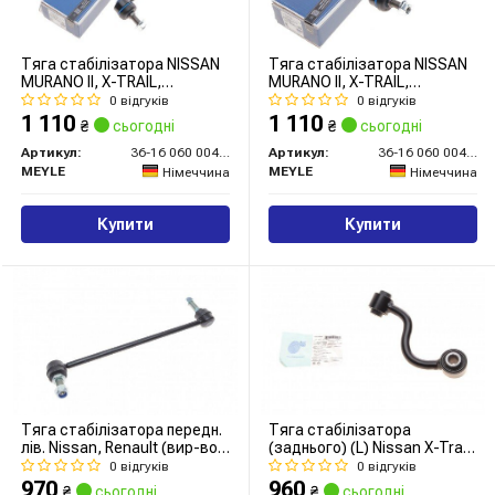
Тяга стабілізатора NISSAN
Тяга стабілізатора NISSAN
MURANO II, X-TRAIL,
MURANO II, X-TRAIL,
RENAULT KOLEOS 07 перед.
RENAULT KOLEOS 07 перед.
0 відгуків
0 відгуків
міст праворуч (Вир-во
міст зліва (Вир-во MEYLE)
1 110
1 110
₴
сьогодні
₴
сьогодні
MEYLE)
Артикул:
36-16 060 0047/HD
Артикул:
36-16 060 0046/HD
MEYLE
MEYLE
Німеччина
Німеччина
Купити
Купити
Тяга стабілізатора передн.
Тяга стабілізатора
лів. Nissan, Renault (вир-во
(заднього) (L) Nissan X-Trail
Blue Print)
07-
0 відгуків
0 відгуків
970
960
₴
сьогодні
₴
сьогодні