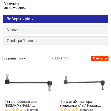
Уточніть
автомобіль:
Виберіть рік
Nissan
Qashqai 1 пок.
1 - 30 из 111
за рейтингом
Фільтри
Тяга стабілізатора
Тяга стабілізатора
NISSAN/RENAULT
(переднього) (L) Nissan
Murano/Qashqai/X-
Qashqai/X-Trail/Renault
0 відгуків
0 відгуків