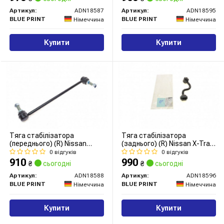
Артикул:
ADN18587
Артикул:
ADN18595
BLUE PRINT
BLUE PRINT
Німеччина
Німеччина
Купити
Купити
Тяга стабілізатора
Тяга стабілізатора
(переднього) (R) Nissan
(заднього) (R) Nissan X-Trail
Qashqai/X-Trail/Renault
07-
0 відгуків
0 відгуків
Koleos 08-
910
990
₴
сьогодні
₴
сьогодні
Артикул:
ADN18588
Артикул:
ADN18596
BLUE PRINT
BLUE PRINT
Німеччина
Німеччина
Купити
Купити