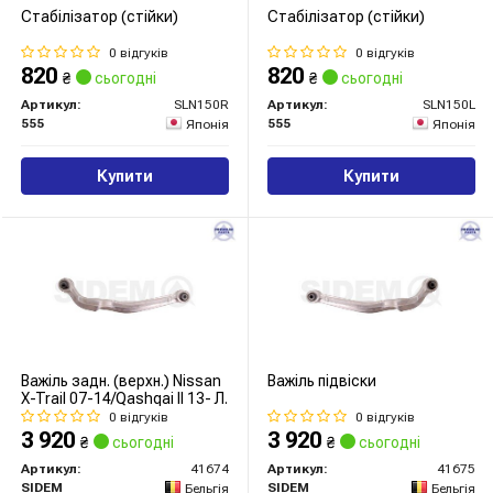
Стабілізатор (стійки)
Стабілізатор (стійки)
0 відгуків
0 відгуків
820
820
₴
сьогодні
₴
сьогодні
Артикул:
SLN150R
Артикул:
SLN150L
555
555
Японія
Японія
Купити
Купити
Важіль задн. (верхн.) Nissan
Важіль підвіски
X-Trail 07-14/Qashqai II 13- Л.
0 відгуків
0 відгуків
3 920
3 920
₴
сьогодні
₴
сьогодні
Артикул:
41674
Артикул:
41675
SIDEM
SIDEM
Бельгія
Бельгія