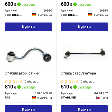
Trail/Koleos "FR "07>>
Koleos 08-
600
600
₴
сьогодні
₴
сьогодні
Артикул:
30986
Артикул:
30985
FEBI BILSTEIN
FEBI BILSTEIN
Німеччина
Німеччина
Купити
Купити
Стабілізатор (стійки)
Стійка стабілізатора
0 відгуків
0 відгуків
810
510
₴
сьогодні
₴
сьогодні
Артикул:
818 0469 10
Артикул:
84.74.737
FAG
STARLINE
Німеччина
Чехія
Купити
Купити