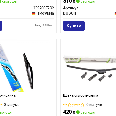
310
сьогодні
₴
сьогодні
3397007292
Артикул:
Німеччина
BOSCH
Купити
Код: 8899-4
очисника
Щітка склоочисника
0 відгуків
0 відгуків
420
ьогодні
₴
сьогодні