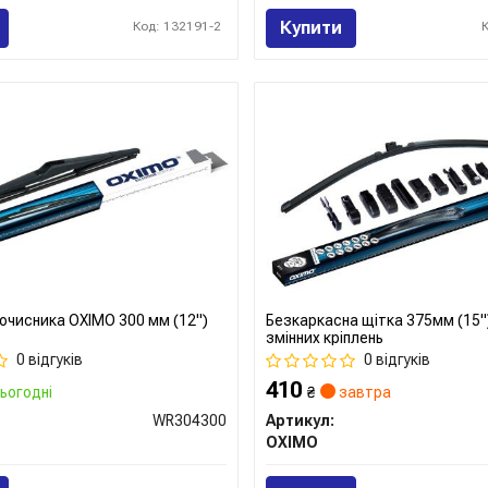
Купити
Код: 132191-2
очисника OXIMO 300 мм (12")
Безкаркасна щітка 375мм (15")
змінних кріплень
0 відгуків
0 відгуків
410
ьогодні
₴
завтра
WR304300
Артикул:
OXIMO