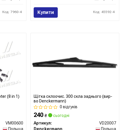
Купити
Код: 7960-4
Код: 45592-4
er (8 in 1)
Щітка склоочис. 300 скла заднього (вир-
во Denckermann)
0 відгуків
240
₴
сьогодні
VM00600
Артикул:
VD20007
Польща
Denckermann
Польща