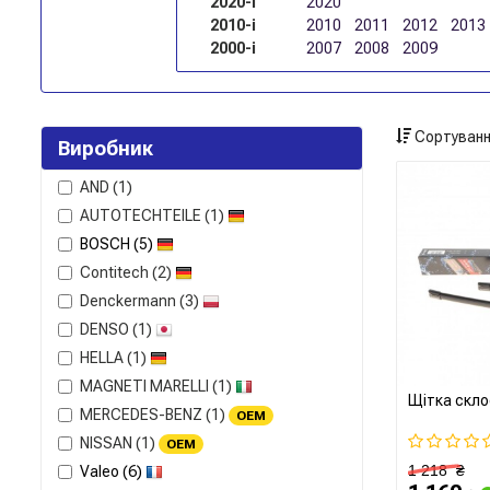
2020-і
2020
2010-і
2010
2011
2012
2013
2000-і
2007
2008
2009
Сортуванн
Виробник
AND
(1)
AUTOTECHTEILE
(1)
BOSCH
(5)
Contitech
(2)
Denckermann
(3)
DENSO
(1)
HELLA
(1)
MAGNETI MARELLI
(1)
Щітка скло
MERCEDES-BENZ
(1)
OEM
NISSAN
(1)
OEM
1 218
₴
Valeo
(6)