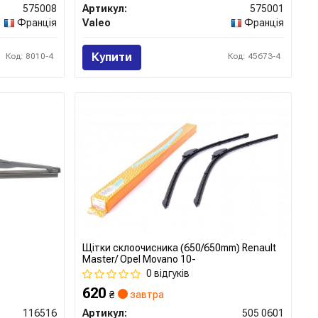
575008
Артикул:
575001
Франція
Valeo
Франція
Купити
Код: 8010-4
Код: 45673-4
Щітки склоочисника (650/650mm) Renault
Master/ Opel Movano 10-
0 відгуків
620
₴
завтра
116516
Артикул:
505 0601