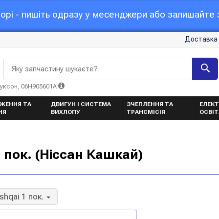
орі - пишіть одразу у месенджери або залишайте з
Доставка 
Яку запчастину шукаєте?
Туксон, 06H905601A
ЖЕННЯ ТА
ДВИГУН І СИСТЕМА
ЗЧЕПЛЕННЯ ТА
ЕЛЕКТ
НЯ
ВИХЛОПУ
ТРАНСМІСІЯ
ОСВІ
 пок. (Ніссан Кашкай)
shqai 1 пок.