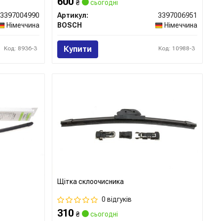
600
₴
сьогодні
3397004990
Артикул:
3397006951
Німеччина
BOSCH
Німеччина
Купити
Код: 8936-3
Код: 10988-3
Щітка склоочисника
0 відгуків
310
₴
сьогодні