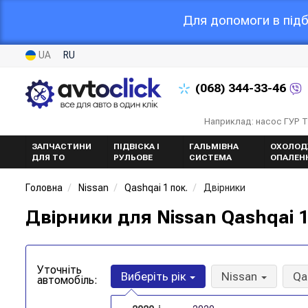
Для допомоги в підб
UA
RU
(068)
344-33-46
Наприклад: насос ГУР 
ЗАПЧАСТИНИ
ПІДВІСКА І
ГАЛЬМІВНА
ОХОЛОД
ДЛЯ ТО
РУЛЬОВЕ
СИСТЕМА
ОПАЛЕН
Головна
Nissan
Qashqai 1 пок.
Двірники
Двірники для Nissan Qashqai 1
Уточніть
Виберіть рік
Nissan
Qa
автомобіль: