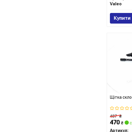
Valeo
Купити
Щітка скло
487
₴
470
₴
с
Артикул: