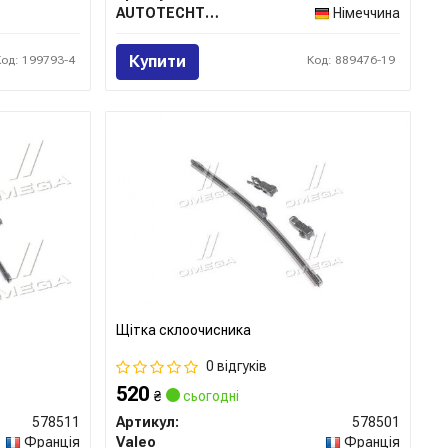
AUTOTECHTEILE
Німеччина
Купити
Код: 199793-4
Код: 889476-19
Щітка склоочисника
0 відгуків
520
₴
сьогодні
578511
Артикул:
578501
Франція
Valeo
Франція