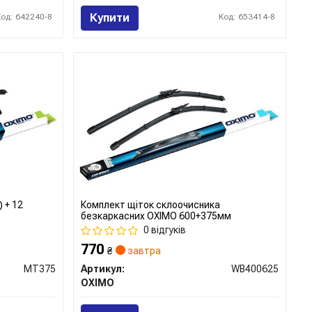
Купити
Код: 642240-8
Код: 653414-8
 + 12
Комплект щіток склоочисника
безкаркасних OXIMO 600+375мм
0 відгуків
770
₴
завтра
MT375
Артикул:
WB400625
OXIMO