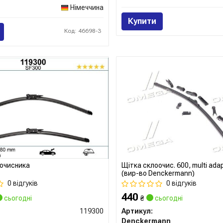
Німеччина
Купити
Код: 46698-3
очисника
Щітка склоочис. 600, multi adapt
(вир-во Denckermann)
0 відгуків
0 відгуків
440
сьогодні
₴
сьогодні
119300
Артикул:
Denckermann