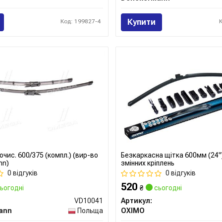
Купити
Код: 199827-4
чис. 600/375 (компл.) (вир-во
Безкаркасна щітка 600мм (24")
nn)
змінних кріплень
0 відгуків
0 відгуків
520
ьогодні
₴
сьогодні
VD10041
Артикул:
ann
Польща
OXIMO