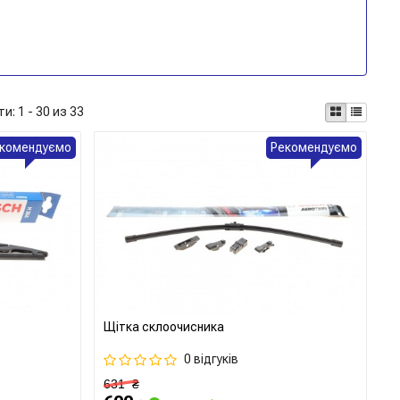
ти:
1 - 30 из 33
комендуємо
Рекомендуємо
Щітка склоочисника
0 відгуків
631
₴