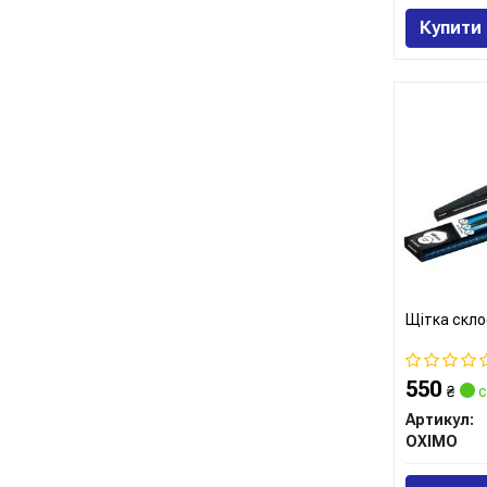
Купити
Щітка скло
550
₴
с
Артикул:
OXIMO