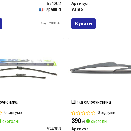
574202
Артикул:
Франція
Valeo
Купити
Код: 7988-4
очисника
Щітка склоочисника
0 відгуків
0 відгуків
390
сьогодні
₴
сьогодні
574388
Артикул: