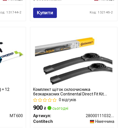
Купити
Код: 131744-2
Код: 132146-2
 + 12
Комплект щіток склоочисника
безкаркасних Continental Direct Fit Kit
600/400
0 відгуків
900
₴
сьогодні
MT600
Артикул:
2800011103280
Contitech
Німеччина