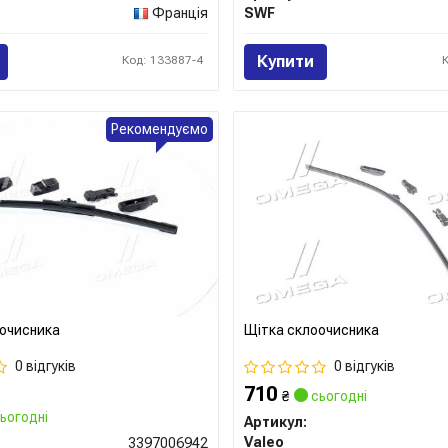
Франція
SWF
Купити
Код: 133887-4
Рекомендуємо
очисника
Щітка склоочисника
0 відгуків
0 відгуків
710
₴
сьогодні
ьогодні
Артикул:
Valeo
3397006942