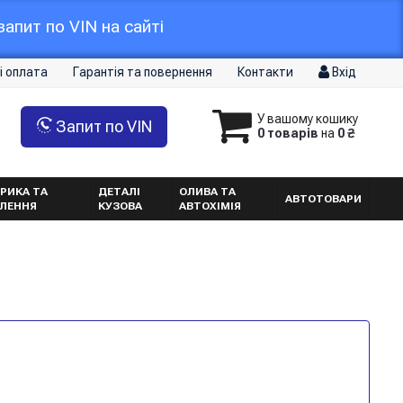
апит по VIN на сайті
і оплата
Гарантія та повернення
Контакти
Вхід
У вашому кошику
Запит по VIN
0 товарів
на
0 ₴
РИКА ТА
ДЕТАЛІ
ОЛИВА ТА
АВТОТОВАРИ
ТЛЕННЯ
КУЗОВА
АВТОХІМІЯ