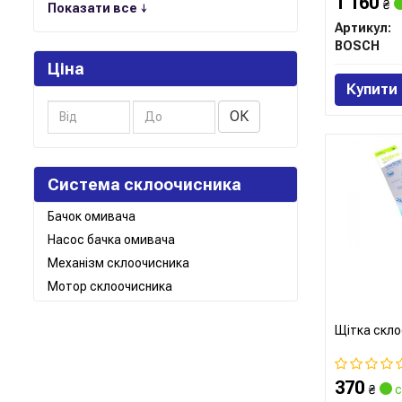
1 160
₴
Показати все ↓
Артикул:
BOSCH
Ціна
Купити
ОК
Система склоочисника
Бачок омивача
Насос бачка омивача
Механізм склоочисника
Мотор склоочисника
Щітка скло
370
₴
с