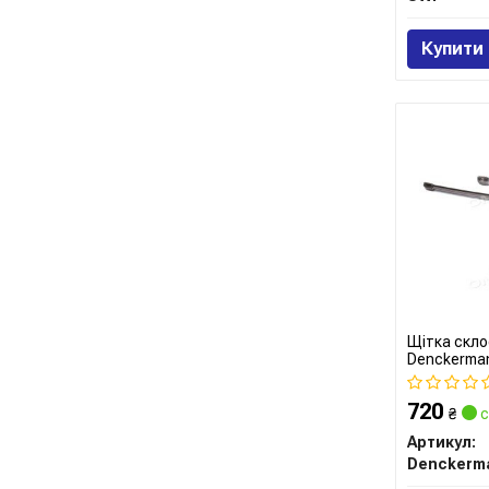
Купити
Щітка склоо
Denckerma
720
₴
с
Артикул:
Denckerm