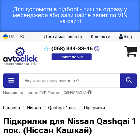
Для допомоги в підборі - пишіть одразу у
месенджери або залишайте запит по VIN
на сайті
UA
RU
Доставка і оплата
Контакти
Вхід
(068)
344-33-46
Запит по VIN
Яку запчастину шукаєте?
Наприклад: насос ГУР Туксон, 06H905601A
Головна
Nissan
Qashqai 1 пок.
Підкрилки
Підкрилки для Nissan Qashqai 1
пок. (Ніссан Кашкай)