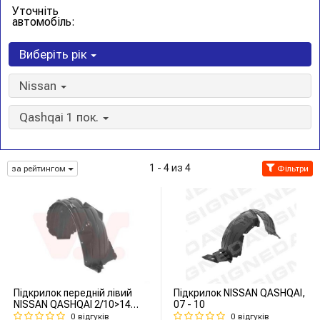
Уточніть
автомобіль:
Виберіть рік
Nissan
Qashqai 1 пок.
1 - 4 из 4
за рейтингом
Фільтри
Підкрилок передній лівий
Підкрилок NISSAN QASHQAI,
NISSAN QASHQAI 2/10>14
07 - 10
(вир-во Van Wezel)
0 відгуків
0 відгуків