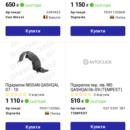
650
1 150
₴
сьогодні
₴
сьогодні
Артикул:
3389433
Артикул:
PDS11206AR
Van Wezel
Signeda
Бельгія
Литва
Купити
Купити
Підкрилок NISSAN QASHQAI,
Підкрилок пер. лів. NIS
07 - 10
QASHQAI 06-09 (TEMPEST)
0 відгуків
0 відгуків
1 110
510
₴
сьогодні
₴
сьогодні
Артикул:
PDS11206AL
Артикул:
037 0391 387
Signeda
TEMPEST
Литва
Купити
Купити