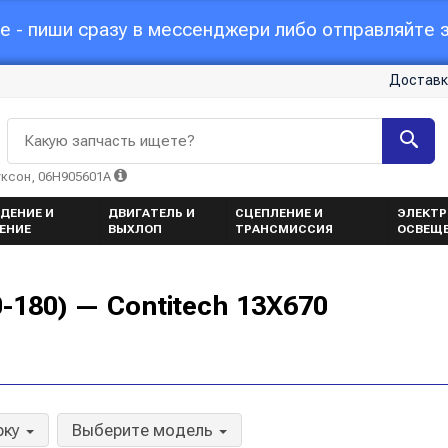
 - пиши сразу в мессенджери либо отправляйте з
Доставк
Какую запчасть ищете?
уксон, 06H905601A
ДЕНИЕ И
ДВИГАТЕЛЬ И
СЦЕПЛЕНИЕ И
ЭЛЕКТР
ЕНИЕ
ВЫХЛОП
ТРАНСМИССИЯ
ОСВЕЩ
-180) — Contitech 13X670
рку
Выберите модель