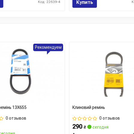
Купить
Код: 22639-4
К
Рекомендуем
ремінь 13X655
Клиновий ремінь
0 отзывов
0 отзывов
290
₴
сегодня
сегодня