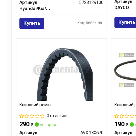
Артикул:
Артикул:
5723129100
DAYCO
Hyundai/Kia/Mobis
Купить
Купить
Код: 56624-40
Клиновий ремінь
Клиновий 
0 отзывов
290
190
₴
сегодня
₴
Артикул:
AVX 13X670
Артикул: