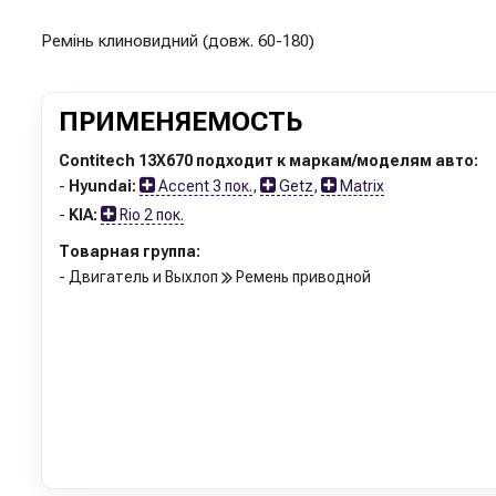
Ремінь клиновидний (довж. 60-180)
ПРИМЕНЯЕМОСТЬ
Contitech 13X670 подходит к маркам/моделям авто:
-
Hyundai:
Accent 3 пок.
,
Getz
,
Matrix
-
KIA:
Rio 2 пок.
Товарная группа:
- Двигатель и Выхлоп
Ремень приводной