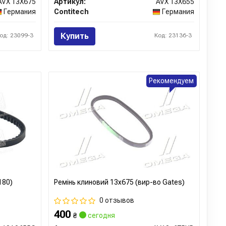
AVX 13X675
Артикул:
AVX 13X655
Германия
Contitech
Германия
Купить
од: 23099-3
Код: 23136-3
Рекомендуем
180)
Ремінь клиновий 13x675 (вир-во Gates)
0 отзывов
400
₴
сегодня