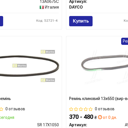
13A0675C
Артикул:
Италия
DAYCO
Купить
Код: 52721-4
Ко
Ре
ремінь
Ремінь клиновий 13x650 (вир-в
0 отзывов
0 отзывов
370 - 480
сегодня
₴
от 0 дн.
SR 17X1050
Артикул:
A