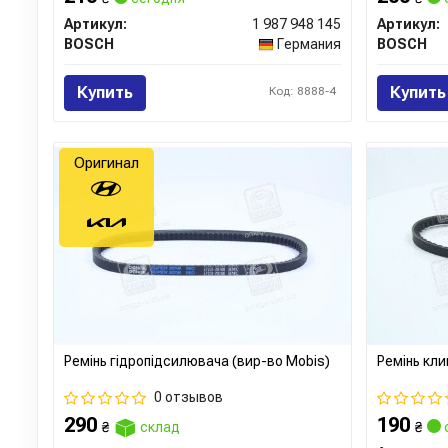
Артикул:
1 987 948 145
Артикул:
BOSCH
Германия
BOSCH
Купить
Купить
Код: 8888-4
Оригинал
Ремінь гідропідсилювача (вир-во Mobis)
Ремінь кли
0 отзывов
290
190
₴
склад
₴