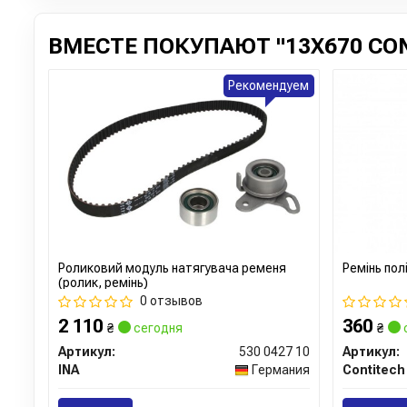
ВМЕСТЕ ПОКУПАЮТ "13X670 CON
Рекомендуем
Роликовий модуль натягувача ременя
Ремінь пол
(ролик, ремінь)
0 отзывов
2 110
360
₴
сегодня
₴
Артикул:
530 0427 10
Артикул:
INA
Германия
Contitech