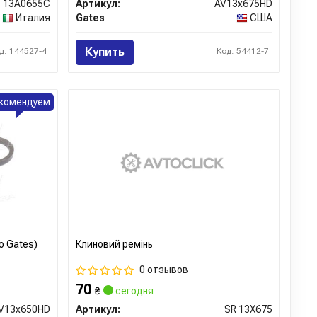
13A0655C
Артикул:
AV13x675HD
Италия
Gates
США
Купить
д: 144527-4
Код: 54412-7
комендуем
о Gates)
Клиновий ремінь
0 отзывов
70
₴
сегодня
V13x650HD
Артикул:
SR 13X675