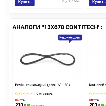
Купить
Купить
Код: 21236-4
АНАЛОГИ "13X670 CONTITECH":
Рекомендуем
Ремінь клиновидний (довж. 60-180)
Клиновий 
0 отзывов
217
₴
201
₴
210
200
₴
сегодня
₴