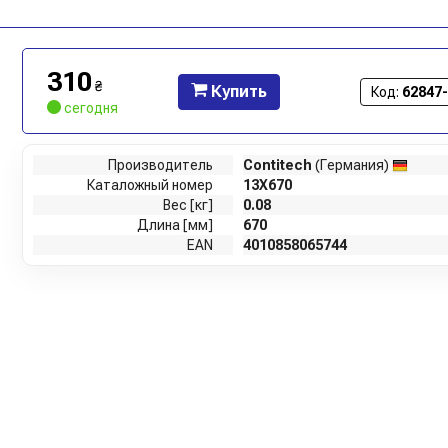
310
₴
Купить
Код:
62847
сегодня
Производитель
Contitech
(Германия)
Каталожный номер
13X670
Вес [кг]
0.08
Длина [мм]
670
EAN
4010858065744