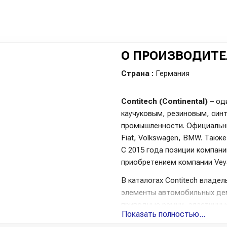
О ПРОИЗВОДИТЕ
Страна :
Германия
Contitech (Continental)
– од
каучуковым, резиновым, син
промышленности. Официальны
Fiat, Volkswagen, BMW. Также
С 2015 года позиции компани
приобретением компании Veya
В каталогах Contitech владе
элементы автомобильных де
приводные ремни, эластичны
Показать полностью...
ноу-хау автомобильного мир