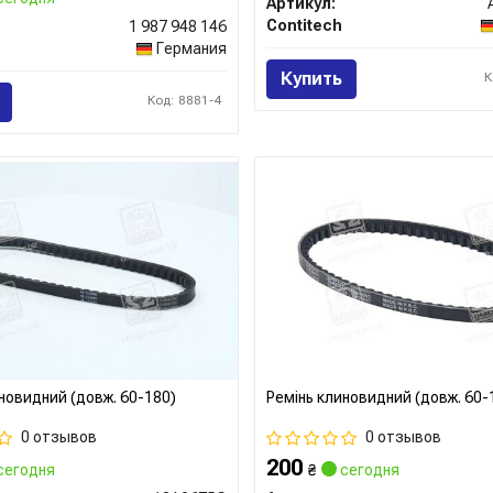
Артикул:
Contitech
1 987 948 146
Германия
Купить
К
Код: 8881-4
новидний (довж. 60-180)
Ремінь клиновидний (довж. 60-
0 отзывов
0 отзывов
200
сегодня
₴
сегодня