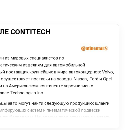
ЛЕ CONTITECH
ин из мировых специалистов по
тетическим изделиям для автомобильной
й поставщик крупнейших в мире автоконцернов: Volvo,
 осуществляет поставки на заводы Nissan, Ford и Opel.
и на Американском континенте упрочнились с
nce Technologies Inc.
льцы авто могут найти следующую продукцию: шланги,
мпфирующих систем и пневматической подвески,
е трубопроводы. Некоторые продукты можно назвать
а. Что важно для автолюбителей, качество изделий