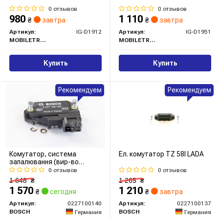
0 отзывов
0 отзывов
980
1 110
₴
завтра
₴
завтра
Артикул:
IG-D1912
Артикул:
IG-D1951
MOBILETRON
MOBILETRON
Купить
Купить
Рекомендуем
Рекомендуем
Комутатор, система
Ел. комутатор TZ 58I LADA
запалювання (вир-во
Bosch)
0 отзывов
0 отзывов
1 648
₴
1 265
₴
1 570
1 210
₴
сегодня
₴
завтра
Артикул:
0227100140
Артикул:
0227100137
BOSCH
BOSCH
Германия
Германия