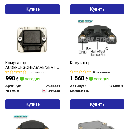
Купить
Купить
Комутатор
Комутатор
AUDI/PORSCHE/SAAB/SEAT/VOLVO/VW
100/924/900/Toledo/240/Golf
0 отзывов
0 отзывов
"1,0-2,3 "73>>
990
1 560
₴
сегодня
₴
сегодня
Артикул:
2508004
Артикул:
IG-M004H
HITACHI
MOBILETRON
Япония
Купить
Купить