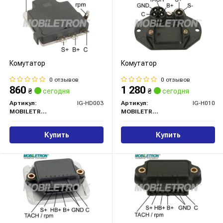
Комутатор
Комутатор
0 отзывов
0 отзывов
860
1 280
₴
сегодня
₴
сегодня
Артикул:
IG-HD003
Артикул:
IG-H010
MOBILETRON
MOBILETRON
Купить
Купить