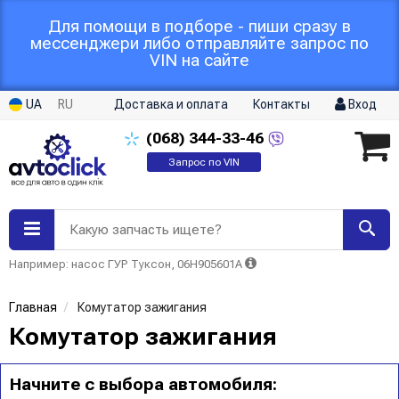
Для помощи в подборе - пиши сразу в
мессенджери либо отправляйте запрос по
VIN на сайте
UA
RU
Доставка и оплата
Контакты
Вход
(068)
344-33-46
Запрос по VIN
Какую запчасть ищете?
Например: насос ГУР Туксон, 06H905601A
Главная
Комутатор зажигания
Комутатор зажигания
Начните с выбора автомобиля: