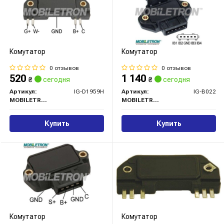
Комутатор
Комутатор
0 отзывов
0 отзывов
520
1 140
₴
сегодня
₴
сегодня
Артикул:
IG-D1959H
Артикул:
IG-B022
MOBILETRON
MOBILETRON
Купить
Купить
Комутатор
Комутатор