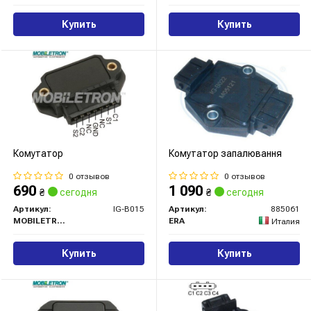
Купить
Купить
Комутатор
Комутатор запалювання
0 отзывов
0 отзывов
690
1 090
₴
сегодня
₴
сегодня
Артикул:
IG-B015
Артикул:
885061
MOBILETRON
ERA
Италия
Купить
Купить