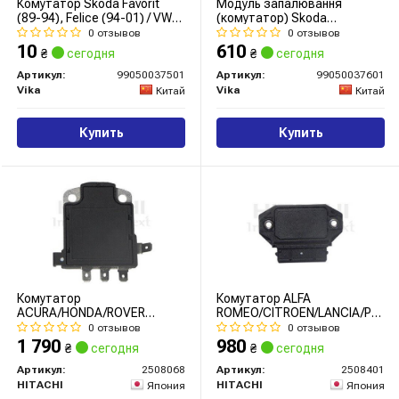
Комутатор Skoda Favorit
Модуль запалювання
(89-94), Felice (94-01) / VW
(комутатор) Skoda
Caddy (96-00)
Favorit,Forman (88-95),Felicia
0 отзывов
0 отзывов
(99050037501) VIKA
(95-01) (99050037601) VIKA
10
610
₴
сегодня
₴
сегодня
Артикул:
99050037501
Артикул:
99050037601
Vika
Vika
Китай
Китай
Купить
Купить
Комутатор
Комутатор ALFA
ACURA/HONDA/ROVER
ROMEO/CITROEN/LANCIA/PORS
Integra/Civic/200 "1,5-2,3
155/Berlingo/Kappa/911 "1,1-
0 отзывов
0 отзывов
"85-02
3,7 "89-05
1 790
980
₴
сегодня
₴
сегодня
Артикул:
2508068
Артикул:
2508401
HITACHI
HITACHI
Япония
Япония