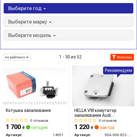
Выберите год
Выберите марку
Выберите модель
1 - 30 из 52
по рейтингу
Фильтры
Рекомендуем
Котушка запалювання
HELLA VW комутатор
запалювання Audi
80/100,Golf I,II,Passat,Polo,T
0 отзывов
0 отзывов
III
1 700
1 220
₴
сегодня
₴
завтра
Артикул:
14051
Артикул:
5DA 006 623-941