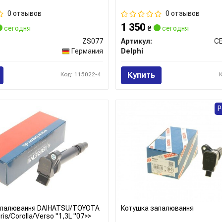
0 отзывов
0 отзывов
1 350
сегодня
₴
сегодня
ZS077
Артикул:
C
Германия
Delphi
Купить
Код: 115022-4
Р
апалювання DAIHATSU/TOYOTA
Котушка запалювання
is/Corolla/Verso "1,3L "07>>