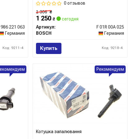
0 отзывов
1 306
₴
1 250
₴
сегодня
 986 221 063
Артикул:
F 01R 00A 025
Германия
BOSCH
Германия
Купить
Код: 9211-4
Код: 9218-4
екомендуем
Рекомендуем
Котушка запалювання