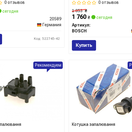
0 отзывов
0 отзывов
1 853
₴
сегодня
1 760
₴
сегодня
20589
Германия
Артикул:
BOSCH
Код: 522745-42
Купить
Рекомендуем
Р
апалювання
Котушка запалювання