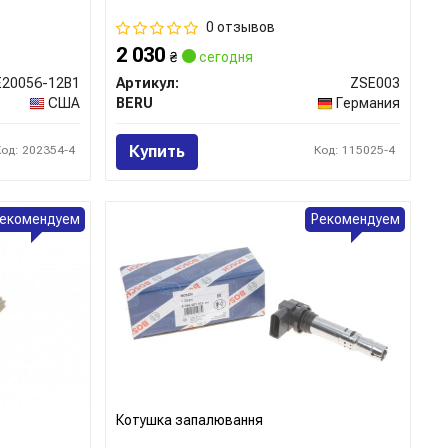
0 отзывов
2 030
₴
сегодня
E20056-12B1
Артикул:
ZSE003
США
BERU
Германия
Купить
Код: 202354-4
Код: 115025-4
екомендуем
Рекомендуем
Котушка запалювання