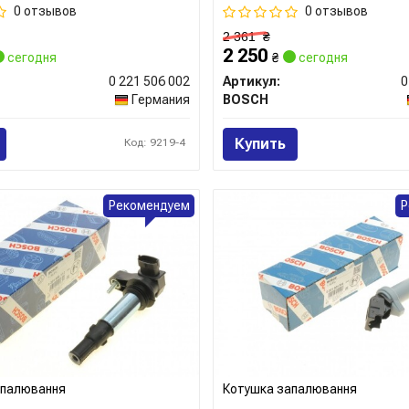
0 отзывов
0 отзывов
2 361
₴
2 250
сегодня
₴
сегодня
0 221 506 002
Артикул:
0
Германия
BOSCH
Купить
Код: 9219-4
Рекомендуем
Р
апалювання
Котушка запалювання