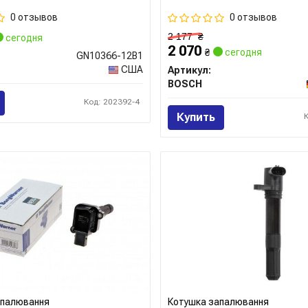
0 отзывов
0 отзывов
2 177
₴
сегодня
2 070
₴
сегодня
GN10366-12B1
США
Артикул:
BOSCH
Код: 202392-4
Купить
апалювання
Котушка запалювання