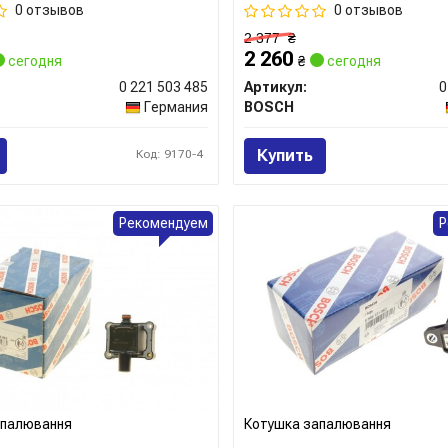
0 отзывов
0 отзывов
2 377
₴
2 260
сегодня
₴
сегодня
0 221 503 485
Артикул:
0
Германия
BOSCH
Купить
Код: 9170-4
Рекомендуем
Р
апалювання
Котушка запалювання