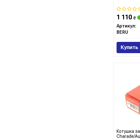
1 110
₴
Артикул:
BERU
Купить
Котушка з
Charade/Aur