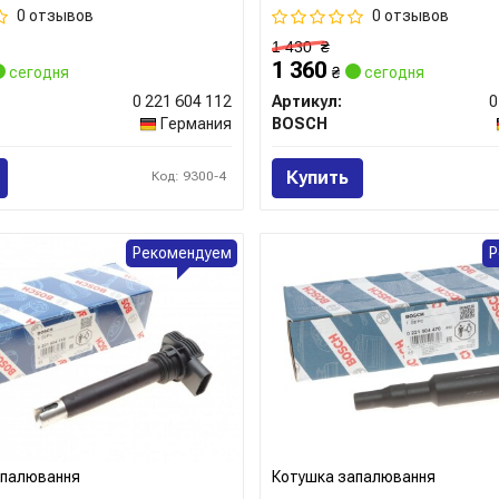
0 отзывов
0 отзывов
1 430
₴
1 360
сегодня
₴
сегодня
0 221 604 112
Артикул:
0
Германия
BOSCH
Купить
Код: 9300-4
Рекомендуем
Р
апалювання
Котушка запалювання