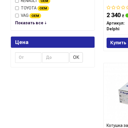
RENAULT
OEM
TOYOTA
OEM
2 340
VAG
₴
OEM
Показать все ↓
Артикул:
Delphi
Цена
Купить
ОК
Котушка з