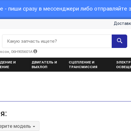
 - пиши сразу в мессенджери либо отправляйте з
Доставк
Какую запчасть ищете?
уксон, 06H905601A
ДЕНИЕ И
ДВИГАТЕЛЬ И
СЦЕПЛЕНИЕ И
ЭЛЕКТР
ЕНИЕ
ВЫХЛОП
ТРАНСМИССИЯ
ОСВЕЩ
я:
ерите модель