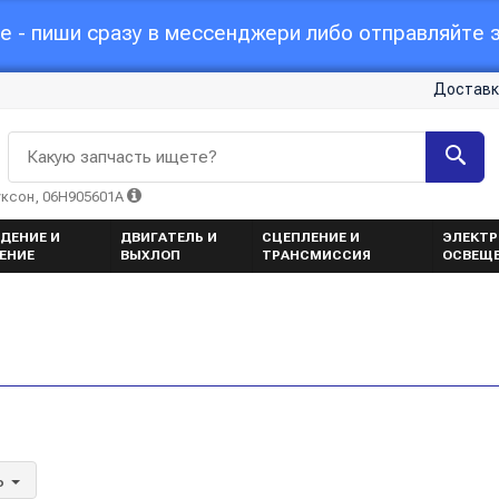
 - пиши сразу в мессенджери либо отправляйте з
Доставк
Какую запчасть ищете?
уксон, 06H905601A
ДЕНИЕ И
ДВИГАТЕЛЬ И
СЦЕПЛЕНИЕ И
ЭЛЕКТР
ЕНИЕ
ВЫХЛОП
ТРАНСМИССИЯ
ОСВЕЩ
ь