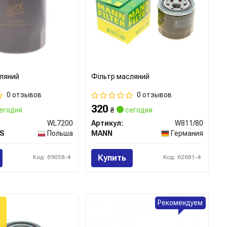
ляний
Фільтр масляний
0 отзывов
0 отзывов
320
егодня
₴
сегодня
WL7200
Артикул:
W811/80
RS
Польша
MANN
Германия
Купить
Код: 69058-4
Код: 62681-4
Рекомендуем