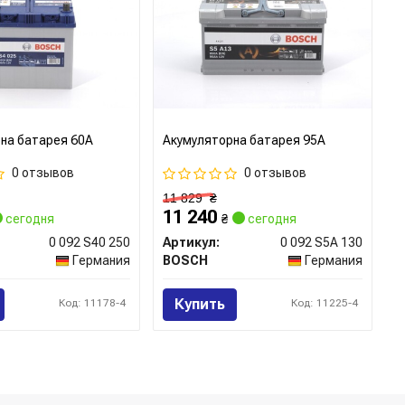
на батарея 60А
Акумуляторна батарея 95А
0 отзывов
0 отзывов
11 829
₴
11 240
сегодня
₴
сегодня
0 092 S40 250
Артикул:
0 092 S5A 130
Германия
BOSCH
Германия
Купить
Код: 11178-4
Код: 11225-4