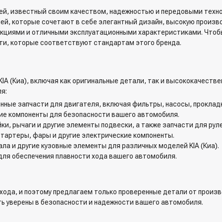
ей, известный своим качеством, надежностью и передовыми техно
ей, которые сочетают в себе элегантный дизайн, высокую произв
кциями и отличными эксплуатационными характеристиками. Чтобы
ти, которые соответствуют стандартам этого бренда.
A (Киа), включая как оригинальные детали, так и высококачеств
я:
енные запчасти для двигателя, включая фильтры, насосы, проклад
угие компоненты для безопасности вашего автомобиля.
йки, рычаги и другие элементы подвески, а также запчасти для рул
 стартеры, фары и другие электрические компоненты.
ала и другие кузовные элементы для различных моделей KIA (Киа).
для обеспечения плавности хода вашего автомобиля.
дхода, и поэтому предлагаем только проверенные детали от прои
ь уверены в безопасности и надежности вашего автомобиля.