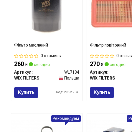
Фільтр масляний
Фільтр повітряний
0 отзывов
0 отзы
260
270
₴
сегодня
₴
сегодня
Артикул:
WL7134
Артикул:
WIX FILTERS
Польша
WIX FILTERS
Купить
Купить
Код: 68952-4
Рекомендуем
Р