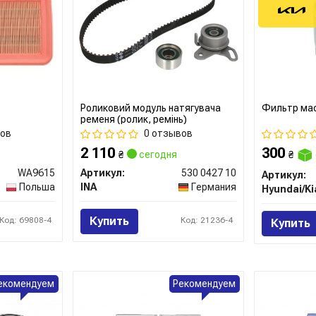
Роликовий модуль натягувача
Фильтр масл
ременя (ролик, ремінь)
вов
0 отзывов
2 110
300
₴
сегодня
₴
WA9615
Артикул:
530 0427 10
Артикул:
Польша
INA
Германия
Купить
Код: 69808-4
Код: 21236-4
Купить
екомендуем
Рекомендуем