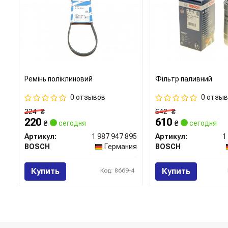
Ремінь поліклиновий
Фільтр паливний
0 отзывов
0 отзы
224
₴
642
₴
220
610
₴
сегодня
₴
сегодня
Артикул:
1 987 947 895
Артикул:
1
BOSCH
Германия
BOSCH
Купить
Купить
Код: 8669-4