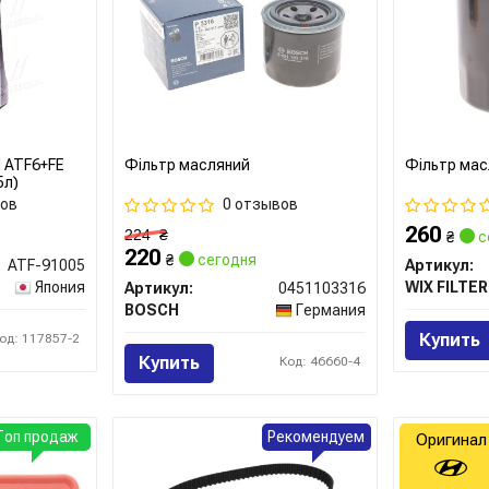
N ATF6+FE
Фільтр масляний
Фільтр мас
5л)
вов
0 отзывов
260
224
₴
₴
с
220
₴
сегодня
ATF-91005
Артикул:
Япония
WIX FILTE
Артикул:
0451103316
BOSCH
Германия
Купить
од: 117857-2
Купить
Код: 46660-4
Топ продаж
Рекомендуем
Оригинал