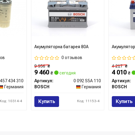
Акумуляторна батарея 80А
Акумулятор
вов
0 отзывов
9 956
₴
4 217
₴
9 460
4 010
₴
сегодня
₴
 457 434 310
Артикул:
0 092 S5A 110
Артикул:
Германия
BOSCH
Германия
BOSCH
Купить
Купить
Код: 10314-4
Код: 11153-4