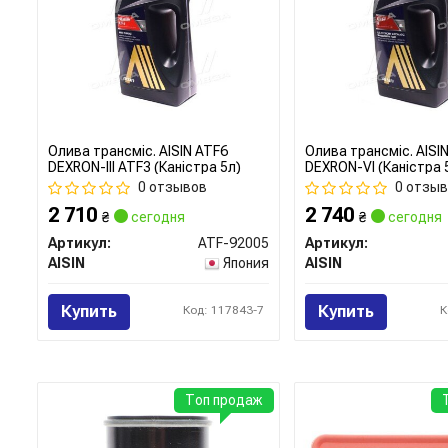
Олива трансміс. AISIN ATF6
Олива трансміс. AISI
DEXRON-III ATF3 (Каністра 5л)
DEXRON-VI (Каністра 
0 отзывов
0 отзы
2 710
2 740
₴
сегодня
₴
сегодня
Артикул:
ATF-92005
Артикул:
AISIN
Япония
AISIN
Купить
Купить
Код: 117843-7
К
Топ продаж