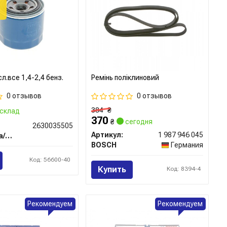
.все 1,4-2,4 бенз.
Ремінь поліклиновий
0 отзывов
0 отзывов
384
₴
склад
370
₴
сегодня
2630035505
Артикул:
1 987 946 045
Hyundai/Kia/Mobis
BOSCH
Германия
Код: 56600-40
Купить
Код: 8394-4
Рекомендуем
Рекомендуем