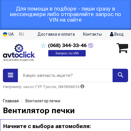
Для помощи в подборе - пиши сразу в
мессенджери либо отправляйте запрос по
VIN на сайте
UA
RU
Доставка и оплата
Контакты
Вход
(068)
344-33-46
Запрос по VIN
Какую запчасть ищете?
Например: насос ГУР Туксон, 06H905601A
Главная
Вентилятор печки
Вентилятор печки
Начните с выбора автомобиля: