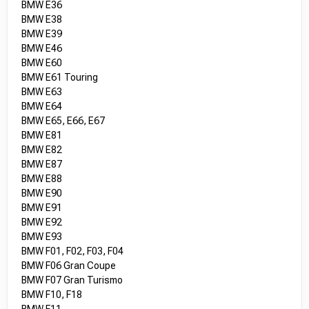
BMW E36
BMW E38
BMW E39
BMW E46
BMW E60
BMW E61 Touring
BMW E63
BMW E64
BMW E65, E66, E67
BMW E81
BMW E82
BMW E87
BMW E88
BMW E90
BMW E91
BMW E92
BMW E93
BMW F01, F02, F03, F04
BMW F06 Gran Coupe
BMW F07 Gran Turismo
BMW F10, F18