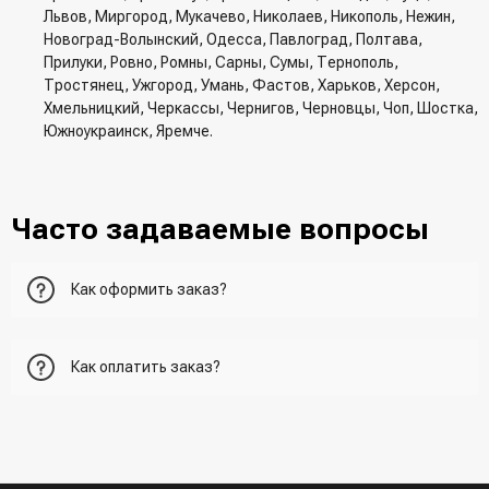
Львов, Миргород, Мукачево, Николаев, Никополь, Нежин,
Новоград-Волынский, Одесса, Павлоград, Полтава,
Прилуки, Ровно, Ромны, Сарны, Сумы, Тернополь,
Тростянец, Ужгород, Умань, Фастов, Харьков, Херсон,
Хмельницкий, Черкассы, Чернигов, Черновцы, Чоп, Шостка,
Южноукраинск, Яремче.
Часто задаваемые вопросы
Как оформить заказ?
Первый вариант - добавить товар в корзину, перейти в
Как оплатить заказ?
корзину и указать всю необходимую информацию о
получателе, способ доставки, способ доставки
- При получении товара в точке выдачи.
Второй вариант - добавить товар в корзину и в поле
- При получении товара на почте (наложенный платеж)
"Быстрый заказ" - указать номер телефона. Вам сразу же
- Сделать оплату по реквизитам (реквизиты скинет
наберет менеджер для подтверждения и уточнения данных.