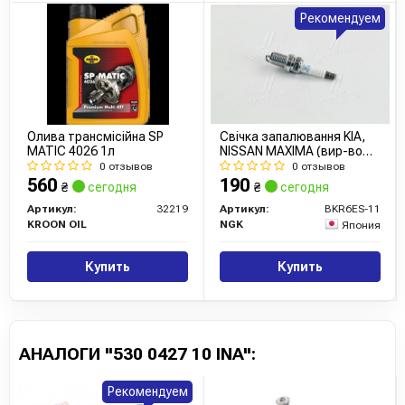
Рекомендуем
Олива трансмісійна SP
Свічка запалювання KIA,
MATIC 4026 1л
NISSAN MAXIMA (вир-во
NGK)
0 отзывов
0 отзывов
560
190
₴
сегодня
₴
сегодня
Артикул:
32219
Артикул:
BKR6ES-11
KROON OIL
NGK
Япония
Купить
Купить
АНАЛОГИ "530 0427 10 INA":
Рекомендуем