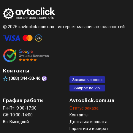
менеджер)
- LiqPay при оформлении заказа через корзину
Третий вариант - сделать заказ по телефонном режиме
при разговоре с менеджером
© 2026 «avtoclick.com.ua» - интернет магазин автозапчастей
Четвертый вариант - заказать через доступные
мессенджеры (viber, telegram)
Контакты
(068)
344-33-46
Заказать звонок
Запрос по VIN
График работы
Avtoclick.com.ua
Пн-Пт: 9:00-17:00
Статус заказа
Сб: 10:00-14:00
Контакты
Вс: Выходной
Доставка и оплата
Гарантии и возврат