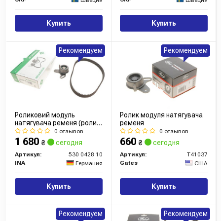
Швеция
Швеция
Купить
Купить
Рекомендуем
Рекомендуем
Роликовий модуль
Ролик модуля натягувача
натягувача ременя (ролик,
ременя
ремінь)
0 отзывов
0 отзывов
1 680
660
₴
сегодня
₴
сегодня
Артикул:
530 0428 10
Артикул:
T41037
INA
Gates
Германия
США
Купить
Купить
Рекомендуем
Рекомендуем