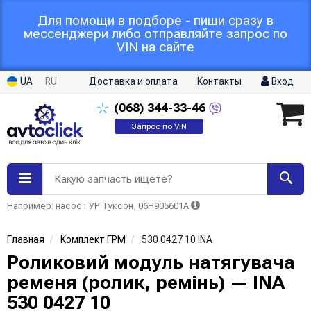
Для помощи в подборе - пиши сразу в
мессенджери либо отправляйте запрос по
VIN на сайте
UA
RU
Доставка и оплата
Контакты
Вход
(068)
344-33-46
Запрос по VIN
Какую запчасть ищете?
Например: насос ГУР Туксон, 06H905601A
Главная
Комплект ГРМ
530 0427 10 INA
Роликовий модуль натягувача
ременя (ролик, ремінь) — INA
530 0427 10