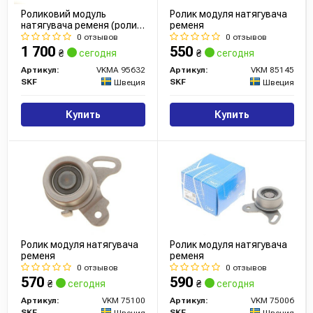
Роликовий модуль
Ролик модуля натягувача
натягувача ременя (ролик,
ременя
ремінь)
0 отзывов
0 отзывов
1 700
550
₴
сегодня
₴
сегодня
Артикул:
VKMA 95632
Артикул:
VKM 85145
SKF
SKF
Швеция
Швеция
Купить
Купить
Ролик модуля натягувача
Ролик модуля натягувача
ременя
ременя
0 отзывов
0 отзывов
570
590
₴
сегодня
₴
сегодня
Артикул:
VKM 75100
Артикул:
VKM 75006
SKF
SKF