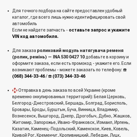
Для точного подбора на сайте предоставлен удобный
каталог, где всего лишь нужно идентифицировать свой
автомобиль
Если не найдете запчасть -
оставьте запрос и укажите
VIN код автомобиля.
Для заказа
роликовий модуль натягувача ременя
(ролик, ремінь) — INA 530 0427 10
добавьте в корзину и
оформите заказа, если есть промокод - укажите его. Если
возникают проблемы - можете заказать по телефону: ☎️
(068) 344-33-46
/ ☎️
(073) 344-33-46
Отправка в день заказа по всей Украине (кроме
временно оккупированных территорий): Белая Церковь,
Белгород-Днестровский, Бершадь, Болград, Борисполь,
Бровары, Броды, Бурштын, Буча, Винница, Владимир,
Вознесенск, Вышгород, Днепр, Дрогобыч, Дубно, Жашков,
Житомир, Запорожье, Ивано-Франковск, Измаил, Ирпень,
Казатин, Каменец-Подольский, Каменское, Киев, Ковель,
Кривой Рог, Кременчуг, Кропивницкий, Лебедин, Луцк,