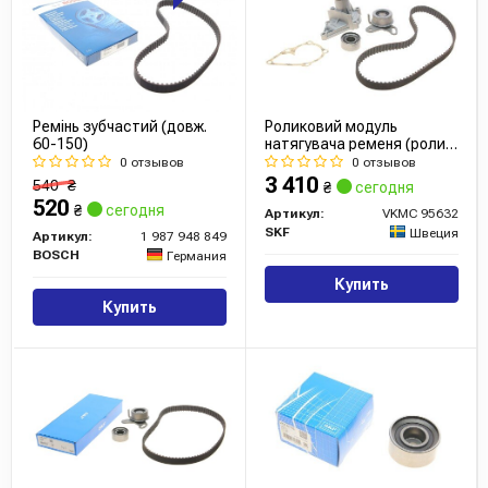
Ремінь зубчастий (довж.
Роликовий модуль
60-150)
натягувача ременя (ролик,
ремінь, помпа)
0 отзывов
0 отзывов
3 410
540
₴
₴
сегодня
520
₴
сегодня
Артикул:
VKMC 95632
SKF
Швеция
Артикул:
1 987 948 849
BOSCH
Германия
Купить
Купить