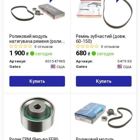
Роликовий модуль
Ремінь зубчастий (довж.
натягувача ременя (ролик,
60-150)
ремінь)
0 отзывов
0 отзывов
1 900
680
₴
сегодня
₴
сегодня
Артикул:
K015479XS
Артикул:
5479 XS
Gates
Gates
США
США
Купить
Купить
Ролик ГРМ (Вир-во FEBI)
Роликовий модуль