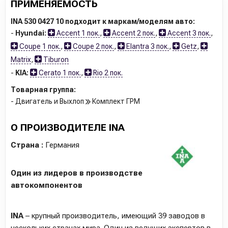
ПРИМЕНЯЕМОСТЬ
INA 530 0427 10 подходит к маркам/моделям авто:
-
Hyundai:
Accent 1 пок.
,
Accent 2 пок.
,
Accent 3 пок.
,
Coupe 1 пок.
,
Coupe 2 пок.
,
Elantra 3 пок.
,
Getz
,
Matrix
,
Tiburon
-
KIA:
Cerato 1 пок.
,
Rio 2 пок.
Товарная группа:
- Двигатель и Выхлоп
Комплект ГРМ
О ПРОИЗВОДИТЕЛЕ INA
Страна :
Германия
Один из лидеров в производстве
автокомпонентов
INA
– крупный производитель, имеющий 39 заводов в