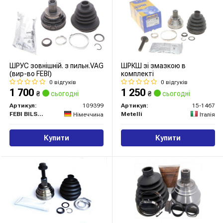
ШРУС зовнішній. з пильн.VAG
ШРКШ зі змазкою в
(вир-во FEBI)
комплекті
0 відгуків
0 відгуків
1 700
1 250
₴
сьогодні
₴
сьогодні
Артикул:
109399
Артикул:
15-1467
FEBI BILSTEIN
Metelli
Німеччина
Італія
Купити
Купити