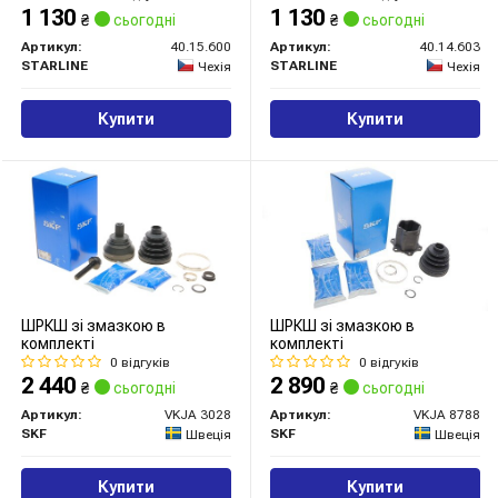
1 130
1 130
₴
сьогодні
₴
сьогодні
Артикул:
40.15.600
Артикул:
40.14.603
STARLINE
STARLINE
Чехія
Чехія
Купити
Купити
ШРКШ зі змазкою в
ШРКШ зі змазкою в
комплекті
комплекті
0 відгуків
0 відгуків
2 440
2 890
₴
сьогодні
₴
сьогодні
Артикул:
VKJA 3028
Артикул:
VKJA 8788
SKF
SKF
Швеція
Швеція
Купити
Купити