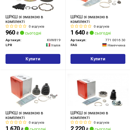
ШРКШ зі змазкою в
ШРКШ зі змазкою в
комплекті
комплекті
0 відгуків
0 відгуків
960
1 640
₴
сьогодні
₴
сьогодні
Артикул:
KVW819
Артикул:
771 0016 30
LPR
FAG
Італія
Німеччина
Купити
Купити
ШРКШ зі змазкою в
ШРКШ зі змазкою в
комплекті
комплекті
0 відгуків
0 відгуків
1 670
2 220
₴
сьогодні
₴
сьогодні