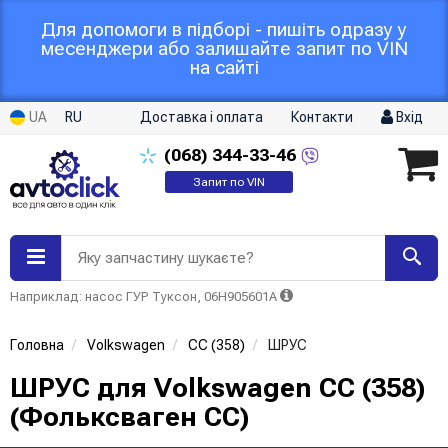
Для допомоги в підборі - пишіть одразу у
месенджери або залишайте запит по VIN
на сайті
UA
RU
Доставка і оплата
Контакти
Вхід
(068)
344-33-46
Запит по VIN
Яку запчастину шукаєте?
Наприклад: насос ГУР Туксон, 06H905601A
Головна
Volkswagen
CC (358)
ШРУС
ШРУС для Volkswagen CC (358)
(Фольксваген CC)