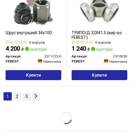
Шрус внутрішній 34x100
ТРИПОЇД 32X41.5 (вир-во
FEBEST)
0 відгуків
0 відгуків
4 200
1 240
₴
сьогодні
₴
сьогодні
Артикул:
2311CCLH
Артикул:
2316030
FEBEST
FEBEST
Німеччина
Німеччина
Купити
Купити
1
2
3