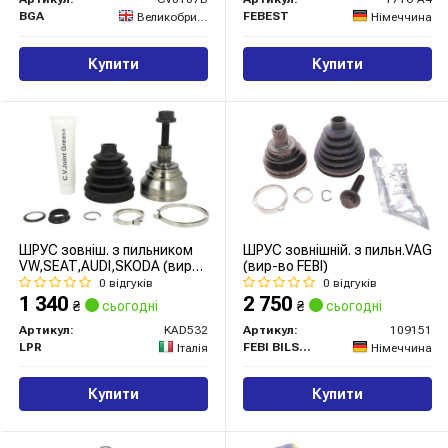
BGA
FEBEST
Великобританія
Німеччина
Купити
Купити
ШРУС зовніш. з пильником
ШРУС зовнішній. з пильн.VAG
VW,SEAT,AUDI,SKODA (вир-
(вир-во FEBI)
во LPR)
0 відгуків
0 відгуків
1 340
2 750
₴
сьогодні
₴
сьогодні
Артикул:
KAD532
Артикул:
109151
LPR
FEBI BILSTEIN
Італія
Німеччина
Купити
Купити