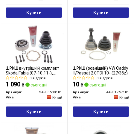
Купити
Купити
ШРКШ внутрішній комплект
ШРКШ (зовнішній) VW Caddy
Skoda Fabia (07-10,11-),
III/Passat 2.0TDI 10- (27/36z)
Octavia (97-13, 13-)/VW Golf
0 відгуків
0 відгуків
(86-), Passat (87-), Polo
1 090
10
₴
сьогодні
₴
сьогодні
(97-), Tiguan (08-)
(54980600101) VIKA
Артикул:
54980600101
Артикул:
44981767101
Vika
Vika
Китай
Китай
Купити
Купити