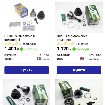
ШРКШ зі змазкою в
ШРКШ зі змазкою в
комплекті
комплекті
0 відгуків
0 відгуків
1 400
1 120
₴
сьогодні
₴
сьогодні
Артикул:
15-1463
Артикул:
CV0101A
Metelli
BGA
Італія
Великобританія
Купити
Купити