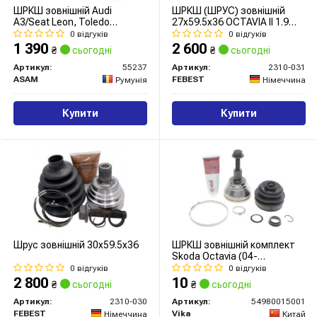
ШРКШ зовнішній Audi
ШРКШ (ШРУС) зовнішній
A3/Seat Leon, Toledo
27x59.5x36 OCTAVIA II 1.9
III/Skoda Octavia II/VW Golf V,
TDI 04-10
0 відгуків
0 відгуків
VI, VII, Jetta III, IV,
1 390
2 600
₴
сьогодні
₴
сьогодні
Passat,Caddy III (55237)
Asam
Артикул:
55237
Артикул:
2310-031
ASAM
FEBEST
Румунія
Німеччина
Купити
Купити
Шрус зовнішній 30x59.5x36
ШРКШ зовнішній комплект
Skoda Octavia (04-
13,14-)/VW Golf (04-14),
0 відгуків
0 відгуків
Passat (06-16), Tiguan (08-
2 800
10
₴
сьогодні
₴
сьогодні
12) / Audi Q3 (12-) 13, TT
(07-14) (54980015001) VIKA
Артикул:
2310-030
Артикул:
54980015001
FEBEST
Vika
Німеччина
Китай