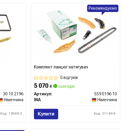
Рекомендуємо
Комплект ланцюг натягувач
0 відгуків
5 070
₴
сьогодні
30 10 2196
Артикул:
559 0196 10
Німеччина
INA
Німеччина
Купити
Код: 19569-3
Код: 21149-8