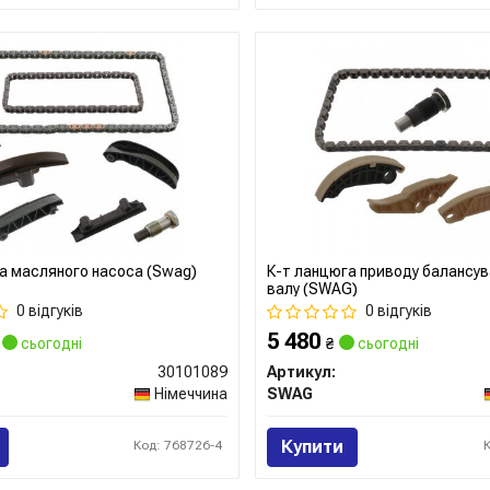
а масляного насоса (Swag)
К-т ланцюга приводу балансу
валу (SWAG)
0 відгуків
0 відгуків
5 480
сьогодні
₴
сьогодні
30101089
Артикул:
Німеччина
SWAG
Купити
Код: 768726-4