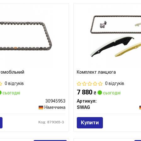
томобільний
Комплект ланцюга
0 відгуків
0 відгуків
7 880
сьогодні
₴
сьогодні
30945953
Артикул:
Німеччина
SWAG
Купити
Код: 879365-3