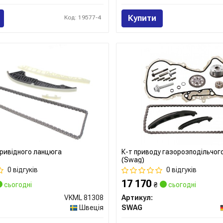
Купити
Код: 19577-4
ривідного ланцюга
К-т приводу газорозподільчог
(Swag)
0 відгуків
0 відгуків
17 170
сьогодні
₴
сьогодні
VKML 81308
Артикул:
Швеція
SWAG