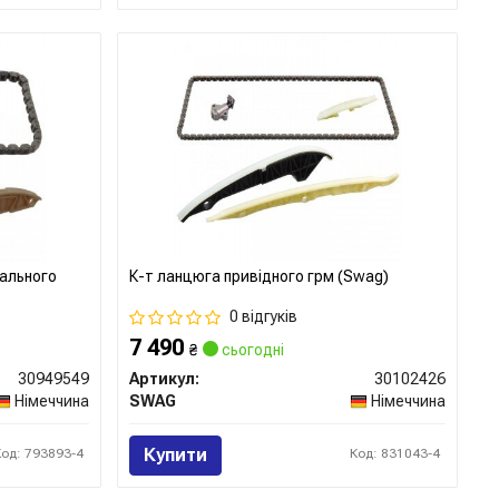
вального
К-т ланцюга привідного грм (Swag)
0 відгуків
7 490
₴
сьогодні
30949549
Артикул:
30102426
Німеччина
SWAG
Німеччина
Купити
Код: 793893-4
Код: 831043-4