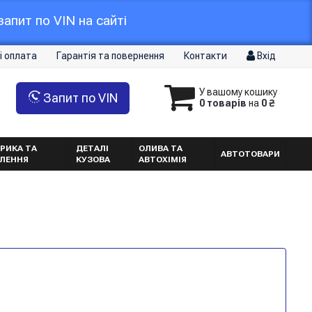
апит по VIN на сайті
і оплата
Гарантія та повернення
Контакти
Вхід
У вашому кошику
Запит по VIN
0 товарів
на
0 ₴
РИКА ТА
ДЕТАЛІ
ОЛИВА ТА
АВТОТОВАРИ
ТЛЕННЯ
КУЗОВА
АВТОХІМІЯ