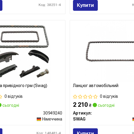
Купити
Код: 38251-4
а привідного грм (Swag)
Ланцюг автомобільний
0 відгуків
0 відгуків
2 210
сьогодні
₴
сьогодні
30949240
Артикул:
Німеччина
SWAG
Купити
Код: 148481-4