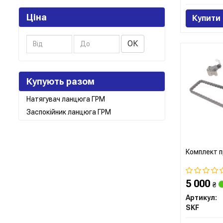
Ціна
Купити
ОК
Купують разом
Натягувач ланцюга ГРМ
Заспокійник ланцюга ГРМ
Комплект п
5 000
₴
Артикул:
SKF