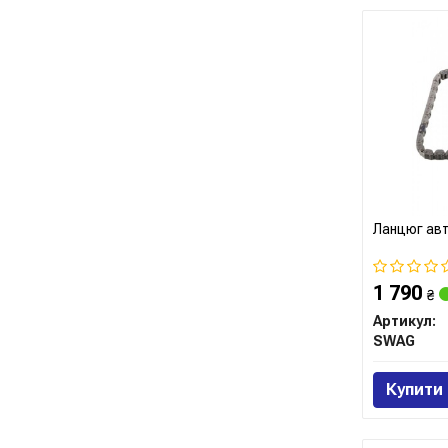
Ланцюг ав
1 790
₴
Артикул:
SWAG
Купити