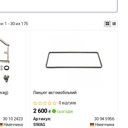
ти:
1 - 30 из 175
Swag)
Ланцюг автомобільний
0 відгуків
2 600
₴
сьогодні
30 10 2423
Артикул:
30 94 5956
Німеччина
SWAG
Німеччина