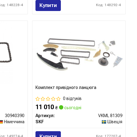
Купити
Код: 148228-4
Код: 148292-4
Комплект привідного ланцюга
0 відгуків
11 010
₴
сьогодні
30940390
Артикул:
VKML 81309
Німеччина
SKF
Швеція
Купити
Код: 149274-4
Код: 177207-4