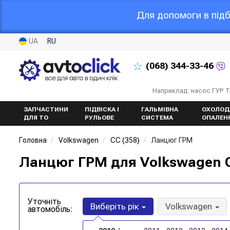
Для допомоги в підб
UA
RU
(068)
344-33-46
Наприклад: насос ГУР 
ЗАПЧАСТИНИ
ПІДВІСКА І
ГАЛЬМІВНА
ОХОЛОД
ДЛЯ ТО
РУЛЬОВЕ
СИСТЕМА
ОПАЛЕН
Головна
Volkswagen
CC (358)
Ланцюг ГРМ
Ланцюг ГРМ для Volkswagen C
Уточніть
Виберіть рік
Volkswagen
автомобіль: