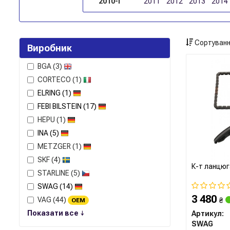
2010-і
2011
2012
2013
2014
Сортуванн
Виробник
BGA
(3)
CORTECO
(1)
ELRING
(1)
FEBI BILSTEIN
(17)
HEPU
(1)
INA
(5)
METZGER
(1)
SKF
(4)
К-т ланцюг
STARLINE
(5)
SWAG
(14)
3 480
VAG
(44)
₴
OEM
Показати все ↓
Артикул:
SWAG