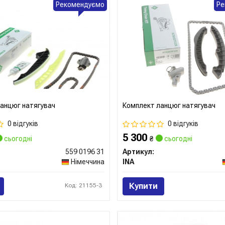
Рекомендуємо
Ре
анцюг натягувач
Комплект ланцюг натягувач
0 відгуків
0 відгуків
5 300
сьогодні
₴
сьогодні
559 0196 31
Артикул:
Німеччина
INA
Купити
Код: 21155-3