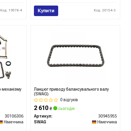
Купити
Код: 19578-4
Код: 20154-3
о механізму
Ланцюг приводу балансувального валу
(SWAG)
0 відгуків
2 610
₴
сьогодні
30106306
Артикул:
30945955
Німеччина
SWAG
Німеччина