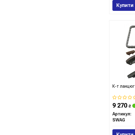
Купити
К-т ланцюг
9 270
₴
Артикул:
SWAG
Купити