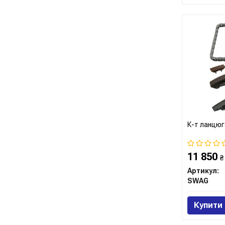
К-т ланцюг
11 850
₴
Артикул:
SWAG
Купити