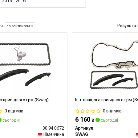
2015
2016
я:
Результа
за рейтингом
а привідного грм (Swag)
К-т ланцюга привідного грм (
0 відгуків
0 відгуків
6 160
сьогодні
₴
сьогодні
30 94 0672
Артикул:
Німеччина
SWAG