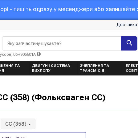
орі - пишіть одразу у месенджери або залишайте з
Доставка 
Яку запчастину шукаєте?
Туксон, 06H905601A
ЖЕННЯ ТА
ДВИГУН І СИСТЕМА
ЗЧЕПЛЕННЯ ТА
ЕЛЕКТ
НЯ
ВИХЛОПУ
ТРАНСМІСІЯ
ОСВІ
C (358) (Фольксваген CC)
CC (358)