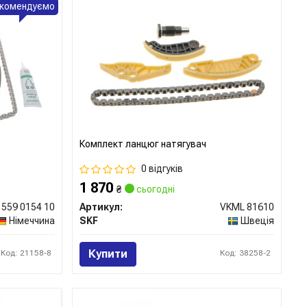
комендуємо
Комплект ланцюг натягувач
0 відгуків
1 870
₴
сьогодні
559 0154 10
Артикул:
VKML 81610
Німеччина
SKF
Швеція
Купити
Код: 21158-8
Код: 38258-2