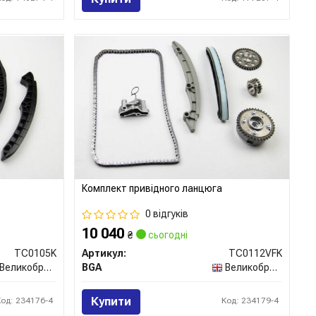
Комплект привідного ланцюга
0 відгуків
10 040
₴
сьогодні
TC0105K
Артикул:
TC0112VFK
Великобританія
BGA
Великобританія
Купити
Код: 234176-4
Код: 234179-4