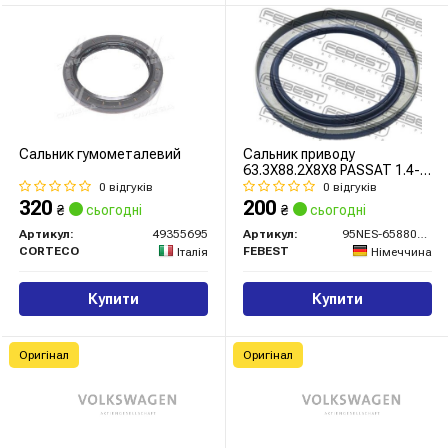
Сальник гумометалевий
Сальник приводу
63.3X88.2X8X8 PASSAT 1.4-
2.0 05-
0 відгуків
0 відгуків
320
200
₴
сьогодні
₴
сьогодні
Артикул:
49355695
Артикул:
95NES-65880808C
CORTECO
FEBEST
Італія
Німеччина
Купити
Купити
Оригінал
Оригінал