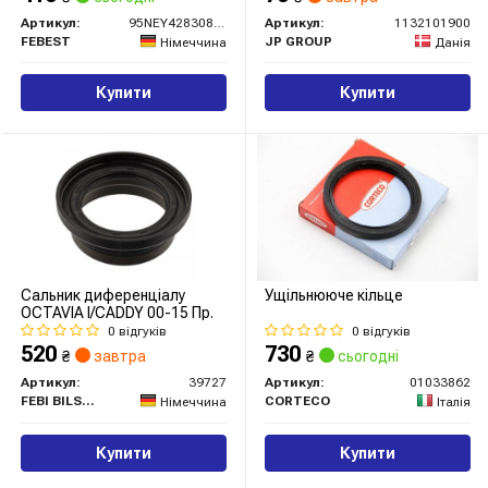
Артикул:
95NEY42830808C
Артикул:
1132101900
FEBEST
JP GROUP
Німеччина
Данія
Купити
Купити
Сальник диференціалу
Ущільнююче кільце
OCTAVIA I/CADDY 00-15 Пр.
0 відгуків
0 відгуків
520
730
₴
завтра
₴
сьогодні
Артикул:
39727
Артикул:
01033862
FEBI BILSTEIN
CORTECO
Німеччина
Італія
Купити
Купити