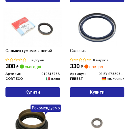
Сальник гумометалевий
Сальник
0 відгуків
0 відгуків
300
330
₴
сьогодні
₴
завтра
Артикул:
01031878B
Артикул:
95IEY-67830808C
CORTECO
FEBEST
Італія
Німеччина
Купити
Купити
Рекомендуємо