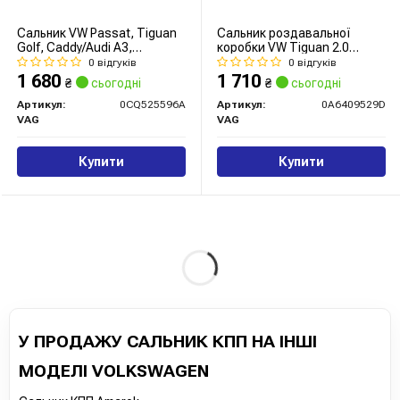
Сальник VW Passat, Tiguan
Сальник роздавальної
Golf, Caddy/Audi A3,
коробки VW Tiguan 2.0
TT/Skoda Octavia,
(0A6409529D) VAG
0 відгуків
0 відгуків
Superb/Seat Ateca, Leon
1 680
1 710
₴
сьогодні
₴
сьогодні
(15-) (0CQ525596A) VAG
Артикул:
0CQ525596A
Артикул:
0A6409529D
VAG
VAG
Купити
Купити
У ПРОДАЖУ САЛЬНИК КПП НА ІНШІ
МОДЕЛІ VOLKSWAGEN