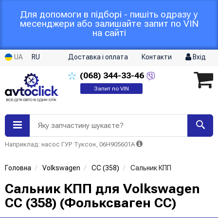
Для допомоги в підборі - пишіть одразу у
месенджери або залишайте запит по VIN
на сайті
UA
RU
Доставка і оплата
Контакти
Вхід
(068)
344-33-46
Запит по VIN
Яку запчастину шукаєте?
Наприклад: насос ГУР Туксон, 06H905601A
Головна
Volkswagen
CC (358)
Сальник КПП
Сальник КПП для Volkswagen
CC (358) (Фольксваген CC)