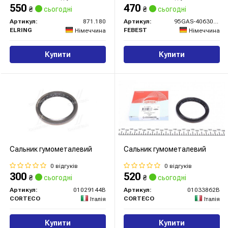
550
470
₴
сьогодні
₴
сьогодні
Артикул:
871.180
Артикул:
95GAS-40630909C
ELRING
FEBEST
Німеччина
Німеччина
Купити
Купити
Сальник гумометалевий
Сальник гумометалевий
0 відгуків
0 відгуків
300
520
₴
сьогодні
₴
сьогодні
Артикул:
01029144B
Артикул:
01033862B
CORTECO
CORTECO
Італія
Італія
Купити
Купити