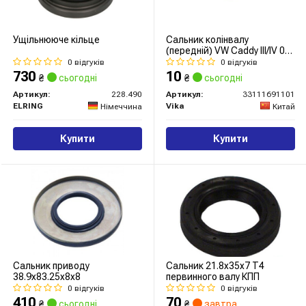
Ущільнююче кільце
Сальник колінвалу
(передній) VW Caddy III/IV 04-
20
0 відгуків
0 відгуків
730
10
₴
сьогодні
₴
сьогодні
Артикул:
228.490
Артикул:
33111691101
ELRING
Vika
Німеччина
Китай
Купити
Купити
Сальник приводу
Сальник 21.8x35x7 T4
38.9x83.25x8x8
первинного валу КПП
0 відгуків
0 відгуків
410
70
₴
сьогодні
₴
завтра