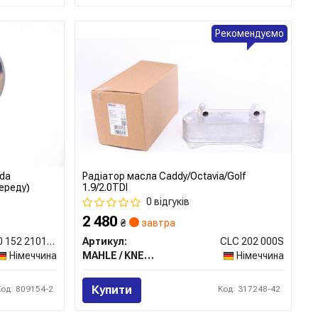
Рекомендуємо
oda
Радіатор масла Caddy/Octavia/Golf
переду)
1.9/2.0TDI
0 відгуків
2 480
₴
завтра
100 152 2101/HD
Артикул:
CLC 202 000S
Німеччина
MAHLE / KNECHT
Німеччина
Купити
Код: 809154-2
Код: 317248-42