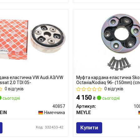
ана еластична VW Audi A3/VW
Муфта кардана еластична Sk
ssat 2.0 TDI 05-
Octavia/Kodiaq 96- (150mm) (с
0 відгуків
0 відгуків
4 150
сьогодні
₴
сьогодні
40857
Артикул:
EIN
Німеччина
MEYLE
Купити
Код: 332433-42