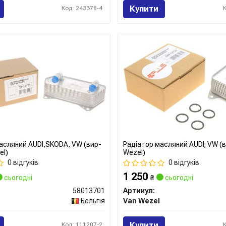
Купити
Код: 243378-4
асляний AUDI,SKODA, VW (вир-
Радіатор масляний AUDI; VW (
el)
Wezel)
0 відгуків
0 відгуків
1 250
сьогодні
₴
сьогодні
58013701
Артикул:
Бельгія
Van Wezel
Купити
Код: 111207-2