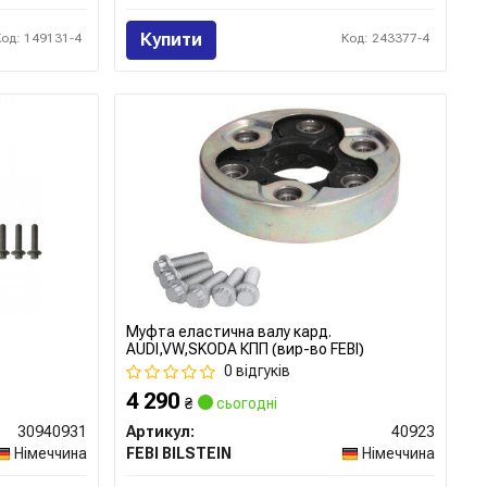
Купити
Код: 149131-4
Код: 243377-4
Муфта еластична валу кард.
AUDI,VW,SKODA КПП (вир-во FEBI)
0 відгуків
4 290
₴
сьогодні
30940931
Артикул:
40923
Німеччина
FEBI BILSTEIN
Німеччина