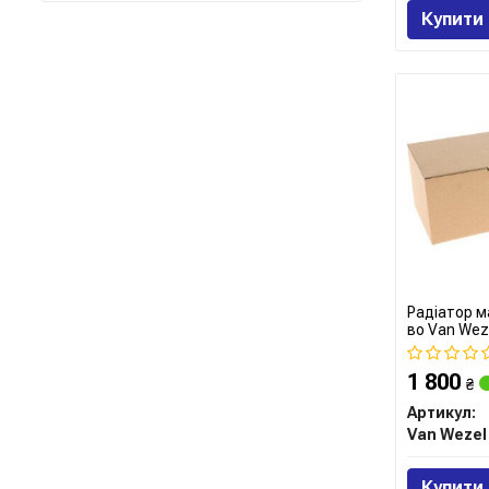
Купити
Радіатор м
во Van Wez
1 800
₴
Артикул:
Van Wezel
Купити