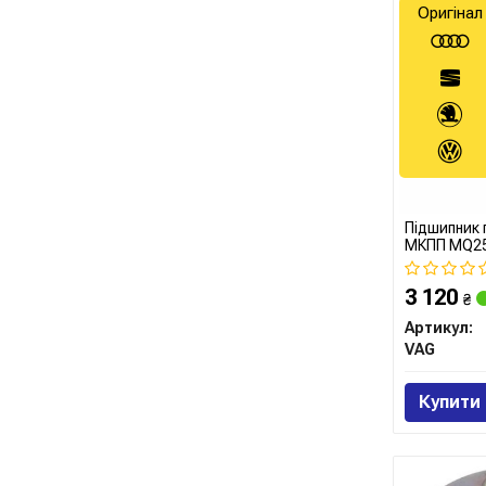
Оригінал
Підшипник 
МКПП MQ25
3 120
₴
Артикул:
VAG
Купити