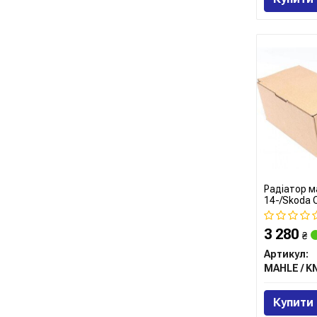
Радіатор м
14-/Skoda O
(теплообмі
3 280
₴
Артикул:
Купити