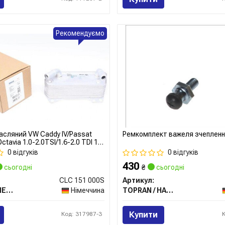
Рекомендуємо
асляний VW Caddy IV/Passat
Ремкомплект важеля зчеплен
ctavia 1.0-2.0TSI/1.6-2.0 TDI 12-
нник)
0 відгуків
0 відгуків
430
сьогодні
₴
сьогодні
CLC 151 000S
Артикул:
MAHLE / KNECHT
Німеччина
TOPRAN / HANS PRIES
Купити
Код: 317987-3