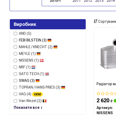
2010-і
2011
2012
2013
2014
Сортуванн
Виробник
AND
(5)
FEBI BILSTEIN
(3)
MAHLE / KNECHT
(2)
MEYLE
(1)
NISSENS
(1)
NRF
(1)
SATO TECH
(1)
SWAG
(3)
Радіатор м
TOPRAN / HANS PRIES
(3)
VAG
(4)
OEM
2 620
Van Wezel
(2)
₴
Показати все ↓
Артикул:
NISSENS