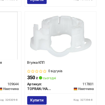
ня
Втулка КПП
0 відгуків
350
₴
сьогодні
109644
Артикул:
117801
Німеччина
TOPRAN / HANS PRIES
Німеччина
Купити
Код: 326309-8
Код: 327394-8