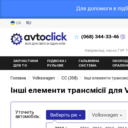
Для допомоги в підб
UA
RU
(068)
344-33-46
Наприклад: насос ГУР 
ЗАПЧАСТИНИ
ПІДВІСКА І
ГАЛЬМІВНА
ОХОЛОД
ДЛЯ ТО
РУЛЬОВЕ
СИСТЕМА
ОПАЛЕН
Головна
Volkswagen
CC (358)
Інші елементи трансміс
Інші елементи трансмісії для 
Уточніть
Виберіть рік
Volkswagen
автомобіль: