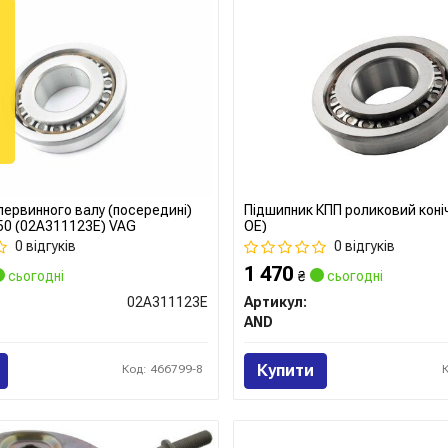
первинного валу (посередині)
Підшипник КПП роликовий коніч
0 (02A311123E) VAG
OE)
0 відгуків
0 відгуків
1 470
сьогодні
₴
сьогодні
02A311123E
Артикул:
AND
Купити
Код: 466799-8