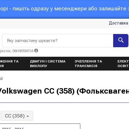
орі - пишіть одразу у месенджери або залишайте з
Доставка 
Яку запчастину шукаєте?
Туксон, 06H905601A
ЖЕННЯ ТА
ДВИГУН І СИСТЕМА
ЗЧЕПЛЕННЯ ТА
ЕЛЕКТ
НЯ
ВИХЛОПУ
ТРАНСМІСІЯ
ОСВІ
ії
Volkswagen CC (358) (Фольксваге
CC (358)