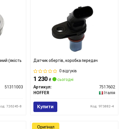
ний (якість
Датчик обертів, коробка передач
0 відгуків
1 230
₴
сьогодні
51311003
Артикул:
7517602
HOFFER
Італія
Купити
Код: 726245-8
Код: 973882-4
Оригінал