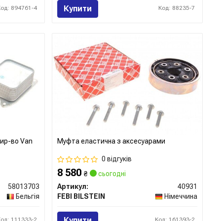
Купити
Код: 894761-4
Код: 88235-7
вир-во Van
Муфта еластична з аксесуарами
0 відгуків
8 580
₴
сьогодні
58013703
Артикул:
40931
Бельгія
FEBI BILSTEIN
Німеччина
Купити
Код: 111333-2
Код: 161393-2