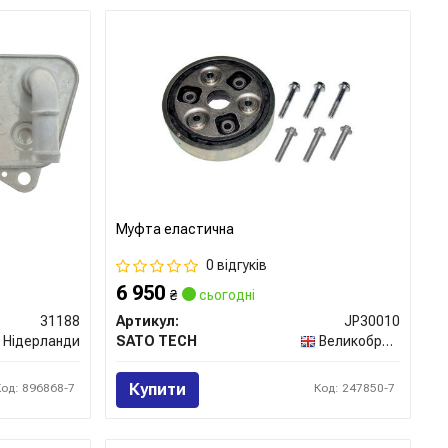
Муфта еластична
0 відгуків
6 950
₴
сьогодні
31188
Артикул:
JP30010
Нідерланди
SATO TECH
Великобританія
Купити
Код: 896868-7
Код: 247850-7