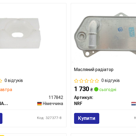
Масляний радіатор
0 відгуків
0 відгуків
1 730
автра
₴
сьогодні
117842
Артикул:
TOPRAN / HANS PRIES
Німеччина
NRF
Купити
Код: 327377-8