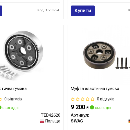
Купити
Код: 13087-4
стична гумова
Муфта еластична гумова
0 відгуків
0 відгуків
9 200
сьогодні
₴
сьогодні
TED42620
Артикул:
Польща
SWAG