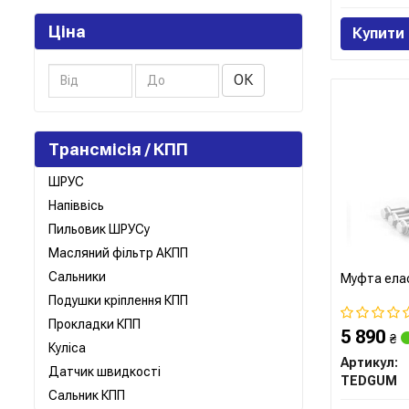
Ціна
Купити
ОК
Трансмісія / КПП
ШРУС
Напіввісь
Пильовик ШРУСу
Масляний фільтр АКПП
Сальники
Муфта ела
Подушки кріплення КПП
Прокладки КПП
5 890
₴
Куліса
Артикул:
Датчик швидкості
TEDGUM
Сальник КПП