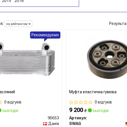
2015
2016
я:
Результа
за рейтингом
Рекомендуємо
асляний
Муфта еластична гумова
0 відгуків
0 відгуків
9 200
сьогодні
₴
сьогодні
90653
Артикул:
Данія
SWAG