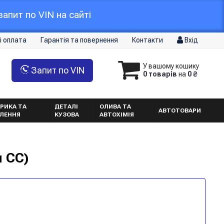
апит по VIN на сайті
і оплата
Гарантія та повернення
Контакти
Вхід
У вашому кошику
Запит по VIN
0 товарів
на
0 ₴
РИКА ТА
ДЕТАЛІ
ОЛИВА ТА
АВТОТОВАРИ
ТЛЕННЯ
КУЗОВА
АВТОХІМІЯ
н CC)