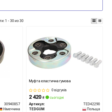
ти:
1 - 30 из 30
Муфта еластична гумова
0 відгуків
2 420
₴
сьогодні
30940857
Артикул:
TED42290
Німеччина
TEDGUM
Польща