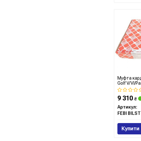
Муфта кард
Golf V/VI/Pa
9 310
₴
Артикул:
FEBI BILST
Купити