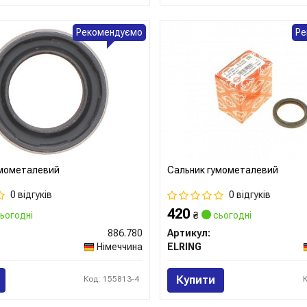
Рекомендуємо
Ре
умометалевий
Сальник гумометалевий
0 відгуків
0 відгуків
420
ьогодні
₴
сьогодні
886.780
Артикул:
Німеччина
ELRING
Купити
Код: 155813-4