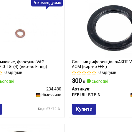
Рекомендуємо
льнююче, форсунка VAG
Сальник диференціала/АКПП 
2,0 TSI (4) (вир-во Elring)
ACM (вир-во FEBI)
0 відгуків
0 відгуків
300
ьогодні
₴
сьогодні
234.480
Артикул:
Німеччина
FEBI BILSTEIN
Купити
Код: 67470-3