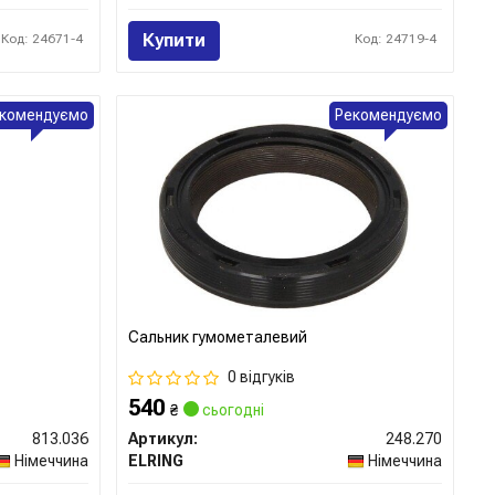
Купити
Код: 24671-4
Код: 24719-4
комендуємо
Рекомендуємо
Сальник гумометалевий
0 відгуків
540
₴
сьогодні
813.036
Артикул:
248.270
Німеччина
ELRING
Німеччина