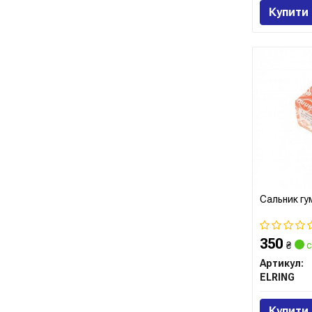
Купити
Сальник г
350
₴
с
Артикул:
ELRING
Купити