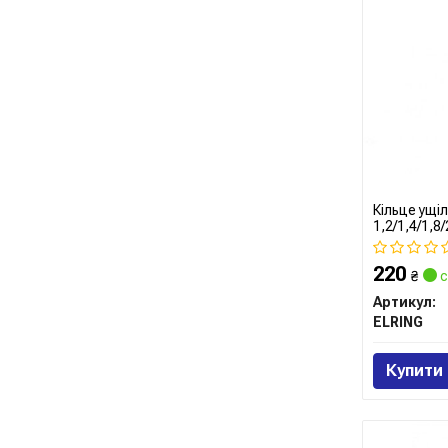
Кільце ущі
1,2/1,4/1,8/
220
₴
с
Артикул:
ELRING
Купити