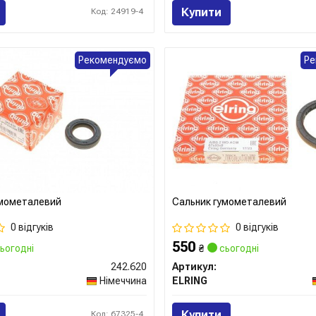
Купити
Код: 24919-4
Рекомендуємо
Ре
умометалевий
Сальник гумометалевий
0 відгуків
0 відгуків
550
ьогодні
₴
сьогодні
242.620
Артикул:
Німеччина
ELRING
Купити
Код: 67325-4