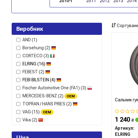
2010-і
2011
2012
2013
2014
Сортуванн
Виробник
AND
(1)
Borsehung
(2)
CORTECO
(3)
ELRING
(16)
FEBEST
(2)
FEBI BILSTEIN
(4)
Fischer Automotive One (FA1)
(3)
MERCEDES-BENZ
(2)
OEM
Сальник г
TOPRAN / HANS PRIES
(2)
VAG
(15)
OEM
1 240
Vika
(2)
₴
Артикул:
ELRING
Ціна