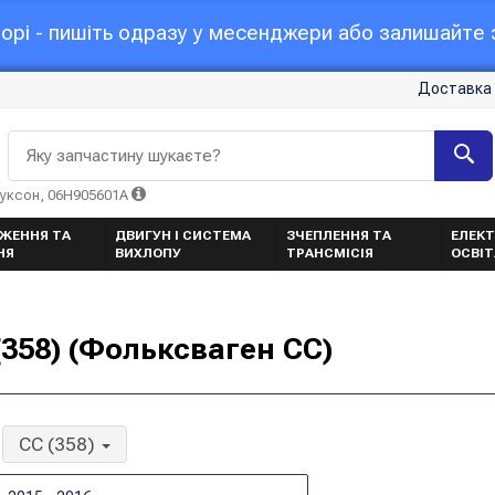
орі - пишіть одразу у месенджери або залишайте з
Доставка 
Яку запчастину шукаєте?
Туксон, 06H905601A
ЖЕННЯ ТА
ДВИГУН І СИСТЕМА
ЗЧЕПЛЕННЯ ТА
ЕЛЕКТ
НЯ
ВИХЛОПУ
ТРАНСМІСІЯ
ОСВІ
358) (Фольксваген CC)
CC (358)