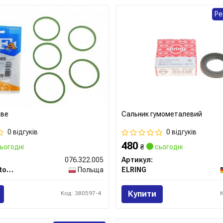
Ре
ове
Сальник гумометалевий
0 відгуків
0 відгуків
480
ьогодні
₴
сьогодні
076.322.005
Артикул:
Fischer Automotive One (FA1)
Польща
ELRING
Купити
Код: 380597-4