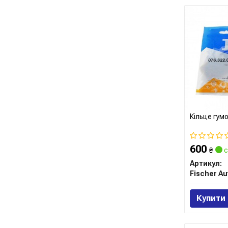
Кільце гум
600
₴
с
Артикул:
Купити