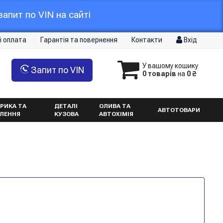
апит по VIN на сайті
і оплата
Гарантія та повернення
Контакти
Вхід
У вашому кошику
Запит по VIN
0 товарів
на
0 ₴
РИКА ТА
ДЕТАЛІ
ОЛИВА ТА
АВТОТОВАРИ
ТЛЕННЯ
КУЗОВА
АВТОХІМІЯ