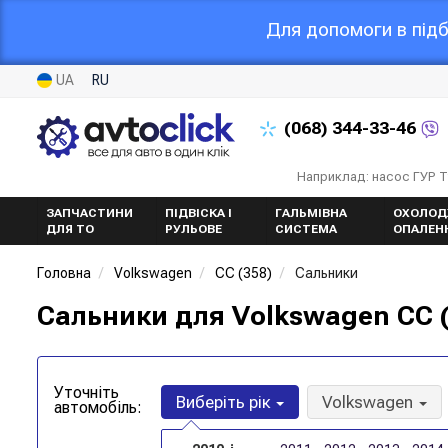
Для допомоги в підб
UA
RU
(068)
344-33-46
Наприклад: насос ГУР 
ЗАПЧАСТИНИ
ПІДВІСКА І
ГАЛЬМІВНА
ОХОЛОД
ДЛЯ ТО
РУЛЬОВЕ
СИСТЕМА
ОПАЛЕН
Головна
Volkswagen
CC (358)
Сальники
Сальники для Volkswagen CC (
Уточніть
Виберіть рік
Volkswagen
автомобіль: