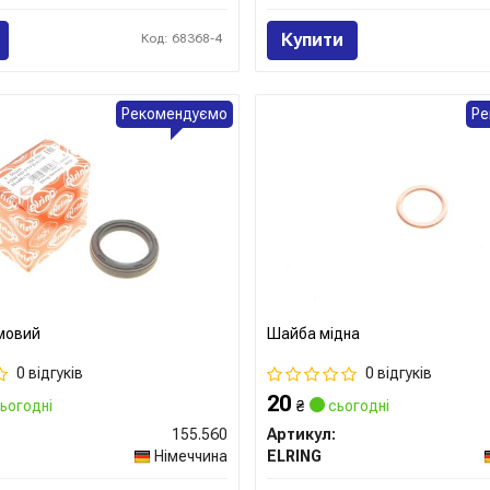
Купити
Код: 68368-4
Рекомендуємо
Ре
мовий
Шайба мідна
0 відгуків
0 відгуків
20
ьогодні
₴
сьогодні
155.560
Артикул:
Німеччина
ELRING