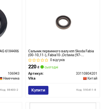
VAG 61X44X6
Сальник первинного валу кпп Skoda Fabia
(00-10,11-), Fabia10-,Octavia (97-
08,09-)/VW Jetta (86-),Passat (88-),T4
0 відгуків
(91-) (33110804201) VIKA
220
₴
сьогодні
106943
Артикул:
33110804201
Німеччина
Vika
Китай
Купити
Код: 88400-2
Код: 593411-8