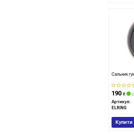
Сальник г
190
₴
с
Артикул:
ELRING
Купити