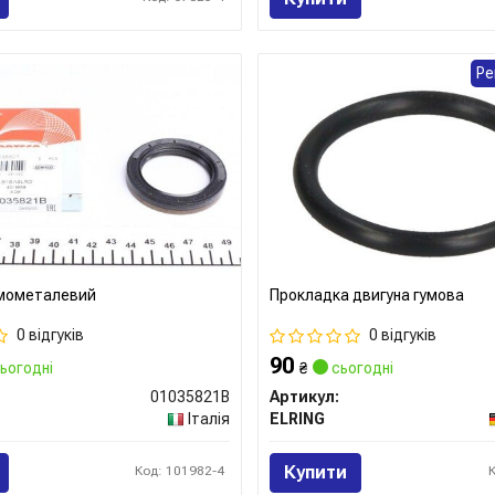
Ре
умометалевий
Прокладка двигуна гумова
0 відгуків
0 відгуків
90
ьогодні
₴
сьогодні
01035821B
Артикул:
Італія
ELRING
Купити
Код: 101982-4