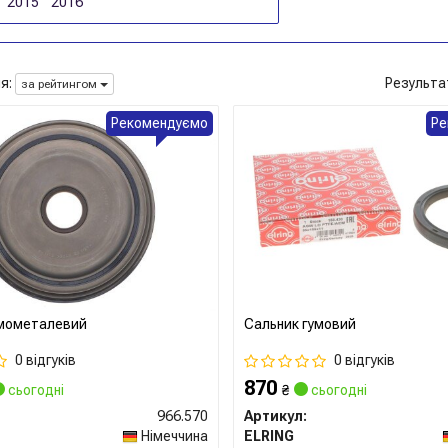
2015
2016
я:
Результа
за рейтингом
Рекомендуємо
Ре
умометалевий
Сальник гумовий
0 відгуків
0 відгуків
870
сьогодні
₴
сьогодні
966.570
Артикул:
Німеччина
ELRING