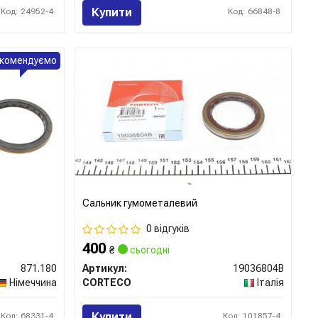
Купити
Код: 24952-4
Код: 66848-8
комендуємо
Сальник гумометалевий
0 відгуків
400
₴
сьогодні
871.180
Артикул:
19036804B
Німеччина
CORTECO
Італія
Купити
Код: 68331-4
Код: 101857-4