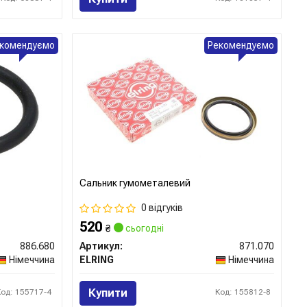
комендуємо
Рекомендуємо
Сальник гумометалевий
0 відгуків
520
₴
сьогодні
886.680
Артикул:
871.070
Німеччина
ELRING
Німеччина
Купити
Код: 155717-4
Код: 155812-8