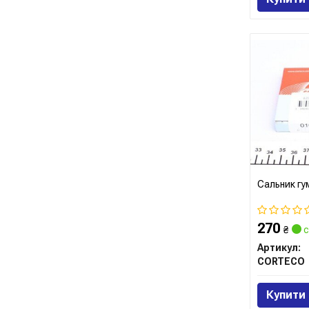
Сальник г
270
₴
с
Артикул:
CORTECO
Купити