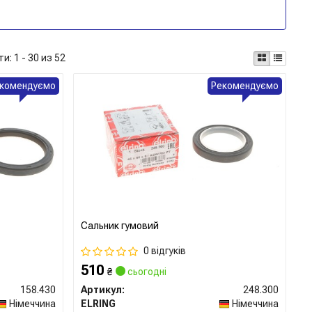
ти:
1 - 30 из 52
комендуємо
Рекомендуємо
Сальник гумовий
0 відгуків
510
₴
сьогодні
158.430
Артикул:
248.300
Німеччина
ELRING
Німеччина