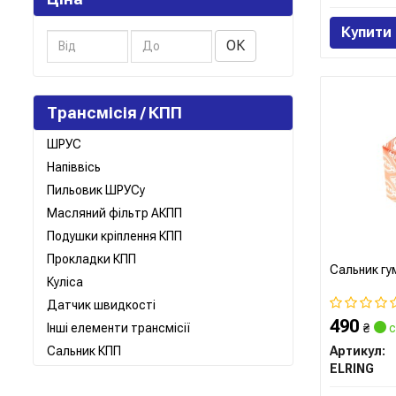
Купити
ОК
Трансмісія / КПП
ШРУС
Напіввісь
Пильовик ШРУСу
Масляний фільтр АКПП
Подушки кріплення КПП
Прокладки КПП
Сальник гу
Куліса
Датчик швидкості
490
Інші елементи трансмісії
₴
с
Сальник КПП
Артикул:
ELRING