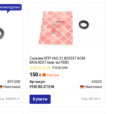
комендуємо
Сальник КПП VAG 21.8X35X7 ACM
BASLRDX7 (вир-во FEBI)
0 відгуків
150
₴
завтра
897.690
Артикул:
43420
Німеччина
FEBI BILSTEIN
Німеччина
Купити
Код: 868809-4
Код: 88705-2