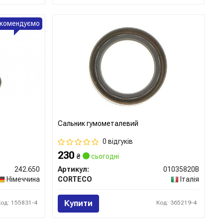
комендуємо
Сальник гумометалевий
0 відгуків
230
₴
сьогодні
242.650
Артикул:
01035820B
Німеччина
CORTECO
Італія
Купити
Код: 155831-4
Код: 365219-4