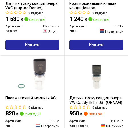
Датчик тиску кондиціонера
Розширювальний клапан
VAG (вир-во Denso)
кондиціонера
0 відгуків
0 відгуків
1 530
1 240
₴
сьогодні
₴
сьогодні
Артикул:
DPS32002
Артикул:
38417
DENSO
NRF
Японія
Нідерланди
Купити
Купити
Пневматичний вимикач AC
Датчик тиску кондиціонера
VW Caddy III/T5 03- (OE VAG)
0 відгуків
0 відгуків
820
950
₴
сьогодні
₴
завтра
Артикул:
38935
Артикул:
B18534
NRF
Borsehung
Нідерланди
Німеччина