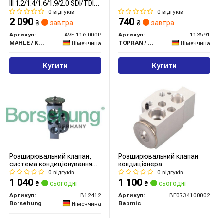
III 1.2/1.4/1.6/1.9/2.0 SDI/TDI
04- (Premium Line! OE)
0 відгуків
0 відгуків
2 090
740
₴
завтра
₴
завтра
Артикул:
AVE 116 000P
Артикул:
113591
MAHLE / KNECHT
TOPRAN / HANS PRIES
Німеччина
Німеччина
Купити
Купити
Розширювальний клапан,
Розширювальний клапан
система кондиціонування
кондиціонера
повітря
0 відгуків
0 відгуків
1 040
1 100
₴
сьогодні
₴
сьогодні
Артикул:
B12412
Артикул:
BF0734100002
Borsehung
Bapmic
Німеччина