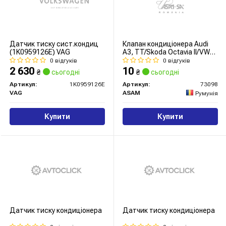
Датчик тиску сист.кондиц
Клапан кондиціонера Audi
(1K0959126E) VAG
A3, TT/Skoda Octavia II/VW
Passat B6, Jetta, Caddy III,
0 відгуків
0 відгуків
Golf V (03-13) (73098) Asam
2 630
10
₴
сьогодні
₴
сьогодні
Артикул:
1K0959126E
Артикул:
73098
VAG
ASAM
Румунія
Купити
Купити
Датчик тиску кондиціонера
Датчик тиску кондицiонера