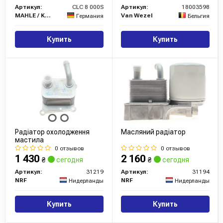
Артикул:
CLC 8 000S
Артикул:
18003598
MAHLE / KNECHT
Van Wezel
Германия
Бельгия
Купить
Купить
Радіатор охолодження
Масляний радіатор
мастила
0 отзывов
0 отзывов
1 430
2 160
₴
сегодня
₴
сегодня
Артикул:
31219
Артикул:
31194
NRF
NRF
Нидерланды
Нидерланды
Купить
Купить