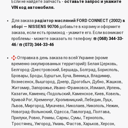
Если не найдете запчасть -
оставьте запрос и укажите
VIN код автомобиля.
Для заказа
радіатор масляний FORD CONNECT (2002) в
зборі — NISSENS 90706
добавьте в корзину и оформите
заказа, если есть промокод - укажите его. Если возникают
проблемы - можете заказать по телефону: ☎️
(068) 344-33-
46
/ ☎️
(073) 344-33-46
Отправка в день заказа по всей Украине (кроме
временно оккупированных территорий): Белая Церковь,
Белгород-Днестровский, Бершадь, Болград, Борисполь,
Бровары, Броды, Бурштын, Буча, Винница, Владимир,
Вознесенск, Вышгород, Днепр, Дрогобыч, Дубно, Жашков,
Житомир, Запорожье, Ивано-Франковск, Измаил, Ирпень,
Казатин, Каменец-Подольский, Каменское, Киев, Ковель,
Кривой Рог, Кременчуг, Кропивницкий, Лебедин, Луцк,
Львов, Миргород, Мукачево, Николаев, Никополь, Нежин,
Новоград-Волынский, Одесса, Павлоград, Полтава,
Прилуки, Ровно, Ромны, Сарны, Сумы, Тернополь,
Тростянец, Ужгород, Умань, Фастов, Харьков, Херсон,