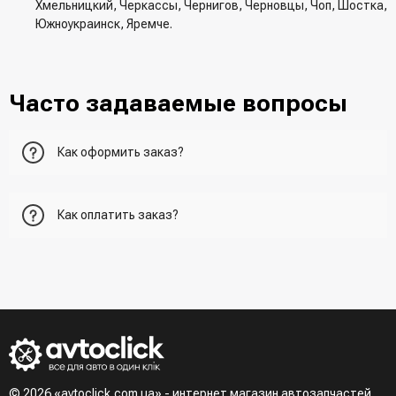
Хмельницкий, Черкассы, Чернигов, Черновцы, Чоп, Шостка,
Южноукраинск, Яремче.
Часто задаваемые вопросы
Как оформить заказ?
Первый вариант - добавить товар в корзину, перейти в
Как оплатить заказ?
корзину и указать всю необходимую информацию о
получателе, способ доставки, способ доставки
- При получении товара в точке выдачи.
Второй вариант - добавить товар в корзину и в поле
- При получении товара на почте (наложенный платеж)
"Быстрый заказ" - указать номер телефона. Вам сразу же
- Сделать оплату по реквизитам (реквизиты скинет
наберет менеджер для подтверждения и уточнения данных.
менеджер)
- LiqPay при оформлении заказа через корзину
Третий вариант - сделать заказ по телефонном режиме
при разговоре с менеджером
© 2026 «avtoclick.com.ua» - интернет магазин автозапчастей