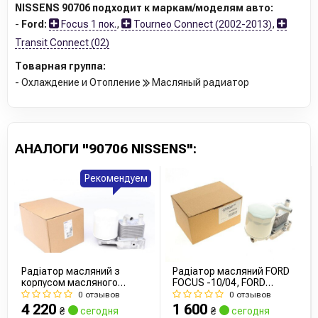
NISSENS 90706 подходит к маркам/моделям авто:
-
Ford:
Focus 1 пок.
,
Tourneo Connect (2002-2013)
,
Transit Connect (02)
Товарная группа:
- Охлаждение и Отопление
Масляный радиатор
АНАЛОГИ "90706 NISSENS":
Рекомендуем
Радіатор масляний з
Радіатор масляний FORD
корпусом масляного
FOCUS -10/04, FORD
фільтра
TRANSIT (вир-во Van
0 отзывов
0 отзывов
Wezel)
4 220
1 600
₴
сегодня
₴
сегодня