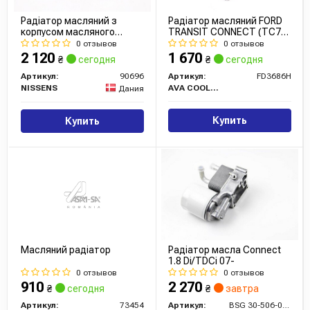
Радіатор масляний з
Радіатор масляний FORD
корпусом масляного
TRANSIT CONNECT (TC7)
фільтра
(02-) 1.8 TDCi (у зборі)
0 отзывов
0 отзывов
(вир-во AVA)
2 120
1 670
₴
сегодня
₴
сегодня
Артикул:
90696
Артикул:
FD3686H
NISSENS
AVA COOLING
Дания
Купить
Купить
Масляний радіатор
Радіатор масла Connect
1.8 Di/TDCi 07-
0 отзывов
0 отзывов
910
2 270
₴
сегодня
₴
завтра
Артикул:
73454
Артикул:
BSG 30-506-002