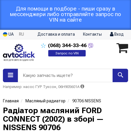
Для помощи в подборе - пиши сразу в
мессенджери либо отправляйте запрос по
VIN на сайте
UA
RU
Доставка и оплата
Контакты
Вход
(068)
344-33-46
Запрос по VIN
Какую запчасть ищете?
Например: насос ГУР Туксон, 06H905601A
Главная
Масляный радиатор
90706 NISSENS
Радіатор масляний FORD
CONNECT (2002) в зборі —
NISSENS 90706