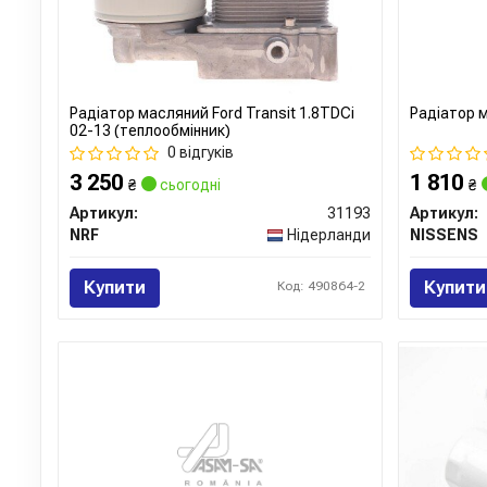
Радіатор масляний Ford Transit 1.8TDCi
Радіатор 
02-13 (теплообмінник)
0 відгуків
3 250
1 810
₴
сьогодні
₴
Артикул:
31193
Артикул:
NRF
Нідерланди
NISSENS
Купити
Купити
Код: 490864-2