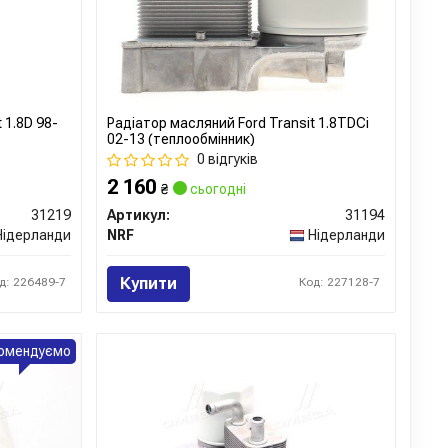
 1.8D 98-
Радіатор масляний Ford Transit 1.8TDCi
02-13 (теплообмінник)
0 відгуків
2 160
₴
сьогодні
31219
Артикул:
31194
Нідерланди
NRF
Нідерланди
Купити
д: 226489-7
Код: 227128-7
омендуємо