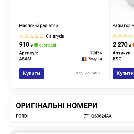
Масляний радіатор
Радіатор м
0 відгуків
910
2 270
₴
сьогодні
₴
Артикул:
73454
Артикул:
ASAM
Румунія
BSG
Купити
Купити
Код: 227745-7
ОРИГІНАЛЬНІ НОМЕРИ
FORD:
7T1Q6B624AA