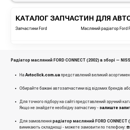
КАТАЛОГ ЗАПЧАСТИН ДЛЯ АВТО
Запчастини Ford
Масляний радіатор Ford F
Радіатор масляний FORD CONNECT (2002) в зборі — NISS
На
Avtoclick.com.ua
представлений великий асортимен
Обирайте бажані автозапчастини від відомих брендів аб
Для точного підбору на сайті представлений зручний кат
Якщо не знайдете необхідну запчастину -
залиште запит
Для замовлення
радіатор масляний FORD CONNECT (2
виникають складнощі - можете замовити по телефону: ☎