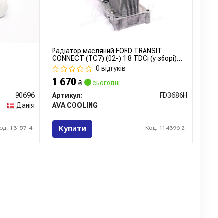
Радіатор масляний FORD TRANSIT
CONNECT (TC7) (02-) 1.8 TDCi (у зборі)
(вир-во AVA)
0 відгуків
1 670
₴
сьогодні
90696
Артикул:
FD3686H
Данія
AVA COOLING
Купити
од: 13157-4
Код: 114396-2