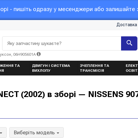
орі - пишіть одразу у месенджери або залишайте з
Доставка 
Яку запчастину шукаєте?
Туксон, 06H905601A
ЖЕННЯ ТА
ДВИГУН І СИСТЕМА
ЗЧЕПЛЕННЯ ТА
ЕЛЕКТ
НЯ
ВИХЛОПУ
ТРАНСМІСІЯ
ОСВІ
CT (2002) в зборі — NISSENS 90
Виберіть модель