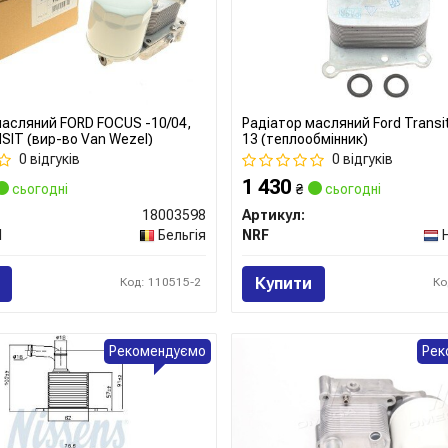
масляний FORD FOCUS -10/04,
Радіатор масляний Ford Transit
SIT (вир-во Van Wezel)
13 (теплообмінник)
0 відгуків
0 відгуків
1 430
сьогодні
₴
сьогодні
18003598
Артикул:
l
Бельгія
NRF
Купити
Код: 110515-2
Ко
Рекомендуємо
Рек