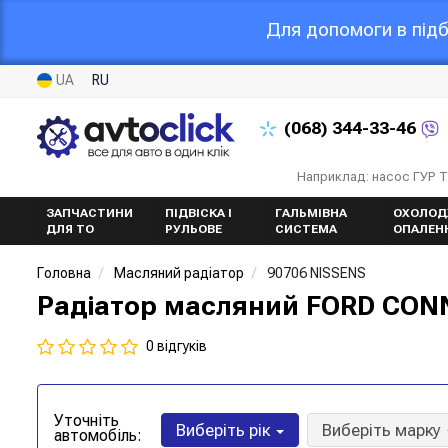
Для допомоги в підб
UA
RU
(068)
344-33-46
Наприклад: насос ГУР 
ЗАПЧАСТИНИ
ПІДВІСКА І
ГАЛЬМІВНА
ОХОЛОД
ДЛЯ ТО
РУЛЬОВЕ
СИСТЕМА
ОПАЛЕН
Головна
Масляний радіатор
90706 NISSENS
Радіатор масляний FORD CONNE
0 відгуків
Уточніть
Виберіть рік
Виберіть марку
автомобіль: