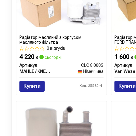
Радіатор масляний з корпусом
Радіатор 
масляного фільтра
FORD TRAN
0 відгуків
4 220
1 600
₴
сьогодні
₴
Артикул:
CLC 8 000S
Артикул:
MAHLE / KNECHT
Німеччина
Van Weze
Купити
Купити
Код: 25530-4