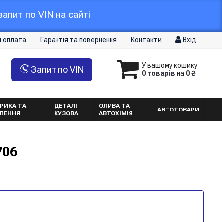
апит по VIN на сайті
і оплата
Гарантія та повернення
Контакти
Вхід
У вашому кошику
Запит по VIN
0 товарів
на
0 ₴
РИКА ТА
ДЕТАЛІ
ОЛИВА ТА
АВТОТОВАРИ
ТЛЕННЯ
КУЗОВА
АВТОХІМІЯ
706