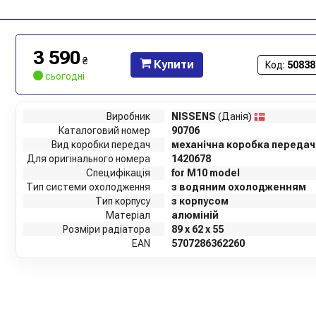
3 590
₴
Купити
Код:
50838
сьогодні
Виробник
NISSENS
(Данія)
Каталоговий номер
90706
Вид коробки передач
механічна коробка передач
Для оригінального номера
1420678
Специфікація
for M10 model
Тип системи охолодження
з водяним охолодженням
Тип корпусу
з корпусом
Матеріал
алюміній
Розміри радіатора
89 x 62 x 55
EAN
5707286362260