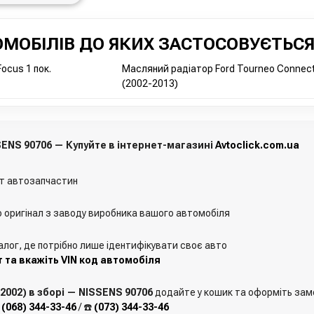
МОБІЛІВ ДО ЯКИХ ЗАСТОСОВУЄТЬСЯ
ocus 1 пок.
Масляний радіатор Ford Tourneo Connec
(2002-2013)
ENS 90706 — Купуйте в інтернет-магазині
Avtoclick.com.ua
т автозапчастин
о оригінал з заводу виробника вашого автомобіля
алог, де потрібно лише ідентифікувати своє авто
 та вкажіть VIN код автомобіля
002) в зборі — NISSENS 90706
додайте у кошик та оформіть замов
️
(068) 344-33-46
/ ☎️
(073) 344-33-46