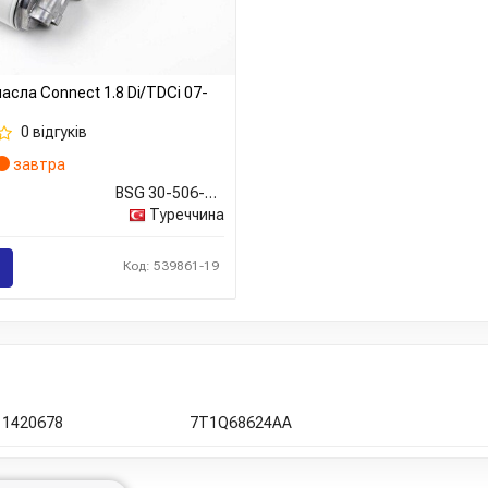
асла Connect 1.8 Di/TDCi 07-
0 відгуків
завтра
BSG 30-506-002
Туреччина
Код: 539861-19
1420678
7T1Q68624AA