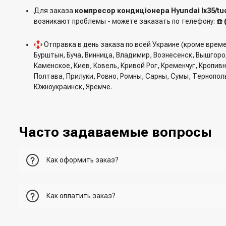
Для заказа
компресор кондиціонера Hyundai Ix35/tuc
возникают проблемы - можете заказать по телефону: ☎️
Отправка в день заказа по всей Украине (кроме врем
Бурштын, Буча, Винница, Владимир, Вознесенск, Вышгор
Каменское, Киев, Ковель, Кривой Рог, Кременчуг, Кропи
Полтава, Прилуки, Ровно, Ромны, Сарны, Сумы, Тернопол
Южноукраинск, Яремче.
Часто задаваемые вопросы
Как оформить заказ?
Первый вариант - добавить товар в корзину, перейти в ко
Как оплатить заказ?
Второй вариант - добавить товар в корзину и в поле "Быс
- При получении товара в точке выдачи.