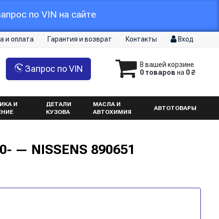
апрос по VIN на сайте
а и оплата
Гарантия и возврат
Контакты
Вход
В вашей корзине
Запрос по VIN
0 товаров
на
0 ₴
ИКА И
ДЕТАЛИ
МАСЛА И
АВТОТОВАРЫ
ЕНИЕ
КУЗОВА
АВТОХИМИЯ
10- — NISSENS 890651