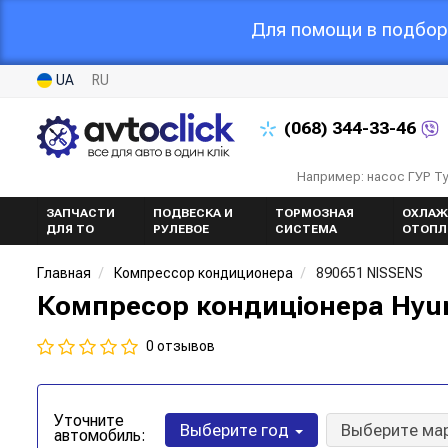
Для помощи в подборе
UA
RU
(068)
344-33-46
Например: насос ГУР Т
ЗАПЧАСТИ
ПОДВЕСКА И
ТОРМОЗНАЯ
ОХЛАЖ
ДЛЯ ТО
РУЛЕВОЕ
СИСТЕМА
ОТОПЛ
Главная
Компрессор кондиционера
890651 NISSENS
Компресор кондиціонера Hyund
0 отзывов
Уточните
Выберите год
Выберите ма
автомобиль: