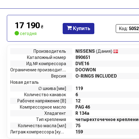
17 190
₴
Купить
Код:
5052
сегодня
Производитель
NISSENS
(Дания)
Каталожный номер
890651
Ид.№ компрессора
DVE16
Ограничение производителя
DOOWON
Версия
O-RINGS INCLUDED
Новая деталь
∅ шкива [мм]
119
Количество канавок
6
Рабочее напряжение [В]
12
Компрессорное масло
PAG 46
Хладагент
R 134a
Тип крепления
четырехточечное креплени
Количество масла [мл]
75
Литраж компрессора [куб.см]
159