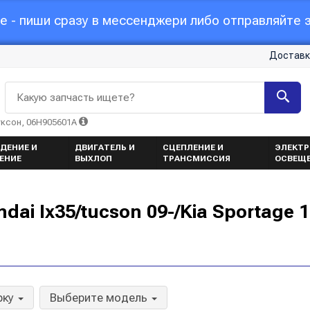
 - пиши сразу в мессенджери либо отправляйте з
Доставк
Какую запчасть ищете?
уксон, 06H905601A
ДЕНИЕ И
ДВИГАТЕЛЬ И
СЦЕПЛЕНИЕ И
ЭЛЕКТР
ЕНИЕ
ВЫХЛОП
ТРАНСМИССИЯ
ОСВЕЩ
ai Ix35/tucson 09-/Kia Sportage 
рку
Выберите модель