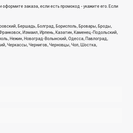
и оформите заказа, если есть промокод - укажите его. Если
ровский, Бершадь, Болград, Борисполь, Бровары, Броды,
Франковск, Измаил, Ирпень, Казатин, Каменец-Подольский,
ополь, Нежин, Новоград-Волынский, Одесса, Павлоград,
кий, Черкассы, Чернигов, Черновцы, Чоп, Шостка,
б доставки, способ доставки
жер для подтверждения и уточнения данных.