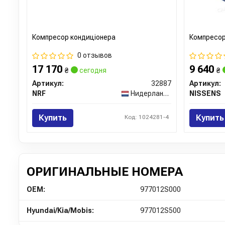
Компресор кондиціонера
Компресор
0 отзывов
17 170
9 640
₴
сегодня
₴
Артикул:
32887
Артикул:
NRF
Нидерланды
NISSENS
Купить
Купить
Код: 1024281-4
ОРИГИНАЛЬНЫЕ НОМЕРА
OEM:
977012S000
Hyundai/Kia/Mobis:
977012S500