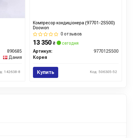
Компресор кондиціонера (97701-2S500)
Doowon
0 отзывов
13 350
₴
сегодня
890685
Артикул:
977012S500
Дания
Корея
Купить
д: 142638-8
Код: 506305-52