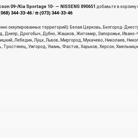
son 09-/Kia Sportage 10- — NISSENS 890651
добавьте в корзину 
(068) 344-33-46
/ ☎️
(073) 344-33-46
енно оккупированных территорий): Белая Церковь, Белгород-Днест
од, Днепр, Дрогобыч, Дубно, Жашков, Житомир, Запорожье, Ивано-
вницкий, Лебедин, Луцк, Львов, Миргород, Мукачево, Николаев, Ник
ь, Тростянец, Ужгород, Умань, Фастов, Харьков, Херсон, Хмельниц
рзину и указать всю необходимую информацию о получателе, спосо
трый заказ" - указать номер телефона. Вам сразу же наберет менед