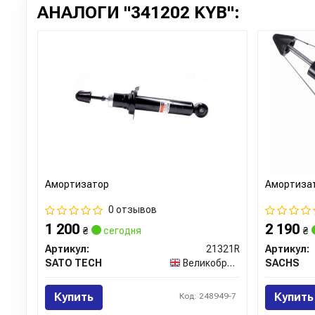
АНАЛОГИ "341202 KYB":
Амортизатор
Амортиза
0 отзывов
1 200
2 190
₴
сегодня
₴
Артикул:
21321R
Артикул:
SATO TECH
Великобритания
SACHS
Купить
Купить
Код: 248949-7