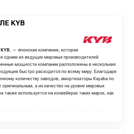
ЛЕ KYB
к
KYB
, — японская компания, которая
ся одним из ведущих мировых производителей
венные мощности компании расположены в нескольких
родукция быстро расходится по всему миру. Благодаря
ченному количеству заводов, амортизаторы Kayaba по
т оригинальным, а их качество на уровне мировых
a также используется на конвейерах таких марок, как
 автолюбителям амортизаторы всех типов, опоры,
лы, такие как пыльники и отбойники амортизаторов.
бя более 10 500 позиций. Особое признание среди
ужины K-Flex и амортизаторы серии Extage, которые