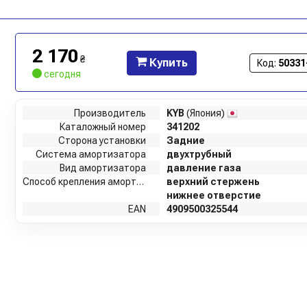
2 170
₴
Купить
Код:
50331
сегодня
Производитель
KYB
(Япония)
Каталожный номер
341202
Сторона установки
Задние
Система амортизатора
двухтрубный
Вид амортизатора
давление газа
Способ крепления амортизатора
верхний стержень
нижнее отверстие
EAN
4909500325544