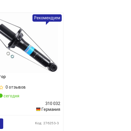
идеально подходят для горо
Также владельцы азиатских
Рекомендуем
Special, а владельцы европе
серии Ultra SR.
Компания Kayaba известна с
подделывается, поэтому при
важно внимательно проверять
магазине вы всегда можете б
мы предлагаем только прове
стандартам качества и безоп
тор
0 отзывов
Детальная информация про 
сегодня
310 032
Германия
Сайт:
https://kyb-europe.com/u
Все запчасти KYB →
Код: 276253-3