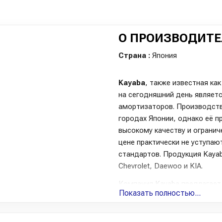
О ПРОИЗВОДИТЕ
Страна :
Япония
Kayaba
, также известная ка
на сегодняшний день являет
амортизаторов. Производст
городах Японии, однако её п
высокому качеству и ограни
цене практически не уступаю
стандартов. Продукция Kayab
Chevrolet, Daewoo и KIA.
Компания Kayaba предлагает
Показать полностью...
пружины и расходные материа
Модельный ряд включает в се
автовладельцев заслужили пр