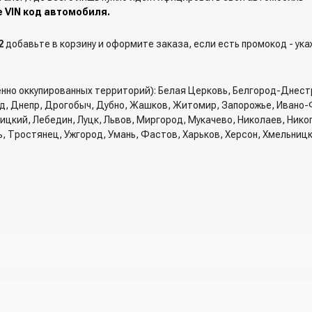
е VIN код автомобиля.
2
добавьте в корзину и оформите заказа, если есть промокод - ука
енно оккупированных территорий): Белая Церковь, Белгород-Днест
од, Днепр, Дрогобыч, Дубно, Жашков, Житомир, Запорожье, Ивано-
вницкий, Лебедин, Луцк, Львов, Миргород, Мукачево, Николаев, Ник
ь, Тростянец, Ужгород, Умань, Фастов, Харьков, Херсон, Хмельниц
рзину и указать всю необходимую информацию о получателе, спосо