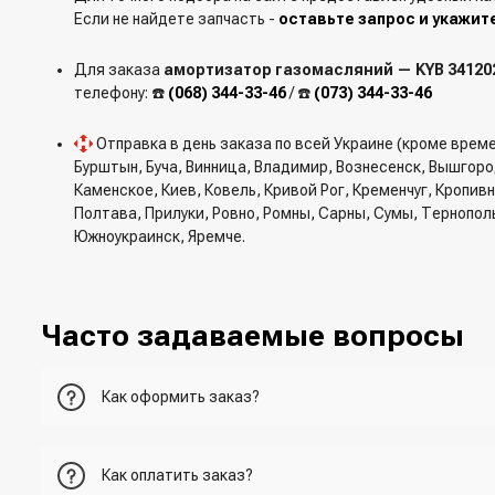
Если не найдете запчасть -
оставьте запрос и укажит
Для заказа
амортизатор газомасляний — KYB 34120
телефону: ☎️
(068) 344-33-46
/ ☎️
(073) 344-33-46
Отправка в день заказа по всей Украине (кроме врем
Бурштын, Буча, Винница, Владимир, Вознесенск, Вышгор
Каменское, Киев, Ковель, Кривой Рог, Кременчуг, Кропи
Полтава, Прилуки, Ровно, Ромны, Сарны, Сумы, Тернопол
Южноукраинск, Яремче.
Часто задаваемые вопросы
Как оформить заказ?
Первый вариант - добавить товар в корзину, перейти в ко
Как оплатить заказ?