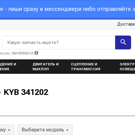
 - пиши сразу в мессенджери либо отправляйте з
Доставк
Какую запчасть ищете?
уксон, 06H905601A
ДЕНИЕ И
ДВИГАТЕЛЬ И
СЦЕПЛЕНИЕ И
ЭЛЕКТР
ЕНИЕ
ВЫХЛОП
ТРАНСМИССИЯ
ОСВЕЩ
 KYB 341202
рку
Выберите модель