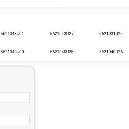
5621043U01
5621043U27
5621031U25
5621040U00
5621040U25
5621040U26