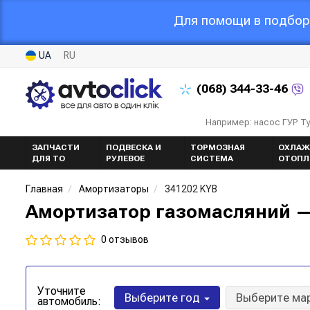
Для помощи в подборе
UA
RU
(068)
344-33-46
Например: насос ГУР Т
ЗАПЧАСТИ
ПОДВЕСКА И
ТОРМОЗНАЯ
ОХЛАЖ
ДЛЯ ТО
РУЛЕВОЕ
СИСТЕМА
ОТОПЛ
Главная
Амортизаторы
341202 KYB
Амортизатор газомасляний —
0 отзывов
Уточните
Выберите год
Выберите ма
автомобиль: