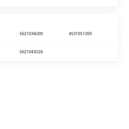
5621036U00
4531051200
5621043U26