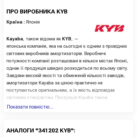
ПРО ВИРОБНИКА KYB
Країна :
Японія
Kayaba
, також відома як
KYB
, —
японська компанія, яка на сьогодні є одним з провідних
світових виробників амортизаторів. Виробничі
потужності компанії розташовані в кількох містах Японії,
однак її продукція швидко розходиться по всьому світу.
Завдяки високій якості та обмеженій кількості заводів,
амортизатори Kayaba за ціною практично не
поступаються оригінальним, а їх якість відповідає
світовим стандартам. Продукція Kayaba також
використовується на конвеєрах таких марок, як
Показати повністю...
Chevrolet, Daewoo та KIA.
Компанія Kayaba пропонує автолюбителям
АНАЛОГИ "341202 KYB":
амортизатори всіх типів, опори, пружини та витратні