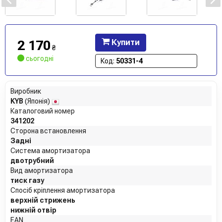
2 170
Купити
₴
сьогодні
Код:
50331-4
Виробник
KYB
(Японія)
Каталоговий номер
341202
Сторона встановлення
Задні
Система амортизатора
двотрубний
Вид амортизатора
тиск газу
Спосіб кріплення амортизатора
верхній стрижень
нижній отвір
EAN