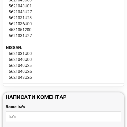
5621043U00
5621043U01
5621043U27
Сайт:
https://kyb-europe.com/ukr/
5621031U25
5621036U00
Усі запчастини KYB →
4531051200
5621031U27
NISSAN:
5621031U00
5621040U00
5621040U25
5621040U26
5621043U26
НАПИСАТИ КОМЕНТАР
Ваше ім'я