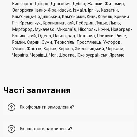
Вишгород, Дніпро, Дрогобич, Дубно, Жашків, Житомир,
Запоріжжя, Івано-Франківськ, Ізмаїл, Ірпінь, Казатин,
Кам’янець-Подільський, Кам’янське, Київ, Ковель, Кривий
Ріг, Кременчук, Кропивницький, Лебедин, Луцьк, Львів,
Миргород, Мукачево, Миколаїв, Нікополь, Ніжин, Новоград-
Волинський, Одеса, Павлоград, Полтава, Прилуки, Рівне,
Ромни, Сарни, Суми, Тернопіль, Тростянець, Ужгород,
Умань, Фастів, Харків, Херсон, Хмельницький, Черкаси,
Чернігів, Чернівці, Чоп, Шостка, Южноукраїнськ, Яремче
Часті запитання
Як оформити замовлення?
Перший варіант - це додати товар у кошик, перейти до
Як сплатити замовлення?
нього та вказати всю необхідну інформацію про
отримувача, спосіб доставки, спосіб оплати