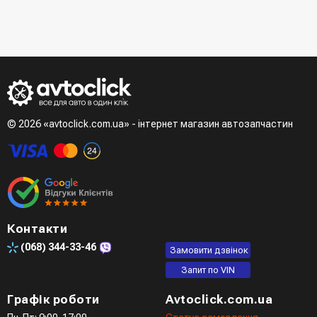
- При отриманні товару в точці видачі
Другий варіант - додати товар у кошик і в полі "Швидке
- При отримані товару на пошті (накладений платіж)
замовлення" вказати номер телефону. Вам одразу
- Зробити оплату по реквізитам (надасть менеджер)
зателефонує менеджер для підтвердження та уточнення
- LiqPay при оформленні замовлення через кошик
даних
Третій варіант - зробити замовлення в телефонному
режимі при розмові з менеджером
© 2026 «avtoclick.com.ua» - інтернет магазин автозапчастин
Четвертий варіант - замовити через доступні месенджери
(viber, telegram)
Контакти
(068)
344-33-46
Замовити дзвінок
Запит по VIN
Графік роботи
Avtoclick.com.ua