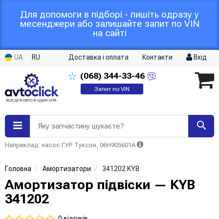
Для допомоги в підборі - пишіть одразу у
месенджери або залишайте запит по VIN
на сайті
UA
RU
Доставка і оплата
Контакти
Вхід
(068)
344-33-46
Запит по VIN
Яку запчастину шукаєте?
Наприклад: насос ГУР Туксон, 06H905601A
Головна
Амортизатори
341202 KYB
Амортизатор підвіски — KYB
341202
0 відгуків