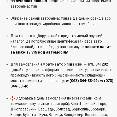
На
Avtoclick.com.ua
представлений великий асортимент
автозапчастин
Обирайте бажані автозапчастини від відомих брендів або
оригінал з заводу виробника вашого автомобіля
Для точного підбору на сайті представлений зручний
каталог, де потрібно лише ідентифікувати своє авто
Якщо не знайдете необхідну запчастину -
залиште запит
та вкажіть VIN код автомобіля
Для замовлення
амортизатор підвіски — KYB 341202
додайте у кошик та оформіть замовлення, у разі наявності
промокоду - вкажіть його. Якщо виникають складнощі -
можете замовити по телефону: ☎️
(068) 344-33-46
/ ☎️
(073)
344-33-46
Відправка в день замовлення по всій Україні (крім
тимчасово окупованих територій): Біла Церква, Білгород-
Дністровський, Бершадь, Болград, Бориспіль, Бровари,
Броди, Бурштин, Буча, Вінниця, Володимир, Вознесенськ,