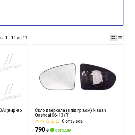
ты:
1 - 11 из 11
QAI (вир-во
Скло дзеркала (з підігрівом) Nissan
Qashqai 06-13 (R)
0 отзывов
790
₴
сегодня