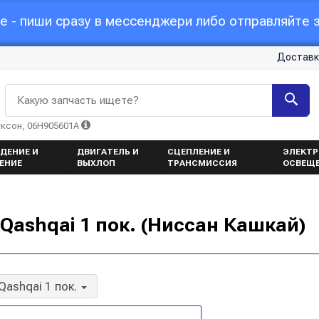
 - пиши сразу в мессенджери либо отправляйте з
Доставк
Какую запчасть ищете?
уксон, 06H905601A
ДЕНИЕ И
ДВИГАТЕЛЬ И
СЦЕПЛЕНИЕ И
ЭЛЕКТР
ЕНИЕ
ВЫХЛОП
ТРАНСМИССИЯ
ОСВЕЩ
Qashqai 1 пок. (Ниссан Кашкай)
Qashqai 1 пок.