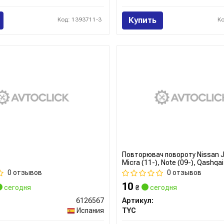
Купить
Код: 1393711-3
К
Повторювач повороту Nissan J
Micra (11-), Note (09-), Qashqai 
Trail (01-) (18-A659-01-9B) TY
0 отзывов
0 отзывов
10
сегодня
₴
сегодня
6126567
Артикул:
Испания
TYC