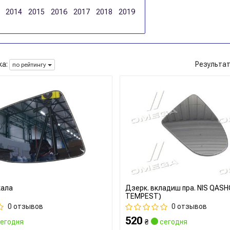
2014
2015
2016
2017
2018
2019
а:
Результа
по рейтингу
кала
Дзерк. вкладиш пра. NIS QASH
TEMPEST)
0 отзывов
0 отзывов
520
егодня
₴
сегодня