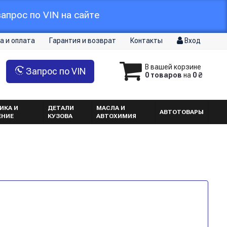
апрос по VIN на сайте
а и оплата
Гарантия и возврат
Контакты
Вход
В вашей корзине
Запрос по VIN
0 товаров
на
0 ₴
ИКА И
ДЕТАЛИ
МАСЛА И
АВТОТОВАРЫ
ЕНИЕ
КУЗОВА
АВТОХИМИЯ