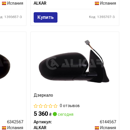
Испания
ALKAR
Испания
Купить
од: 1393657-3
Код: 1393707-3
Дзеркало
0 отзывов
5 360
₴
сегодня
6342567
Артикул:
6144567
Испания
ALKAR
Испания