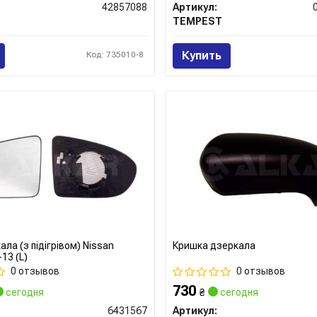
42857088
Артикул:
TEMPEST
Купить
Код: 735010-8
ла (з підігрівом) Nissan
Кришка дзеркала
13 (L)
0 отзывов
0 отзывов
730
сегодня
₴
сегодня
6431567
Артикул: