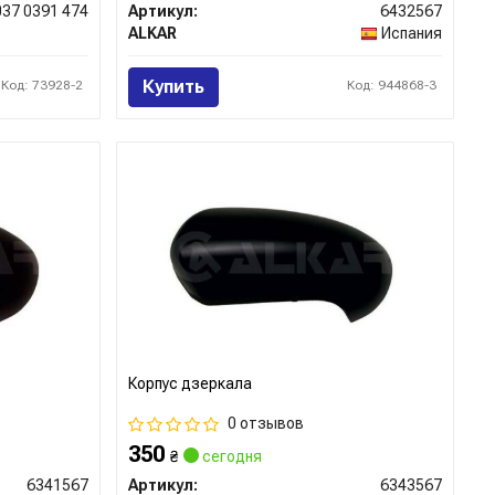
037 0391 474
Артикул:
6432567
ALKAR
Испания
Купить
Код: 73928-2
Код: 944868-3
Корпус дзеркала
0 отзывов
350
₴
сегодня
6341567
Артикул:
6343567