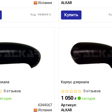
Испания
ALKAR
Купить
Код: 944869-3
К
ркала
Корпус дзеркала
0 отзывов
0 отзывов
1 050
егодня
₴
сегодня
6344567
Артикул:
Испания
ALKAR