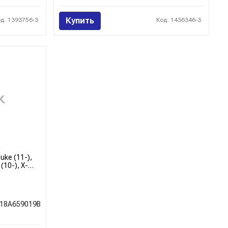
Купить
од: 1393756-3
Код: 1436346-3
uke (11-),
(10-), X-
C
18A659019B