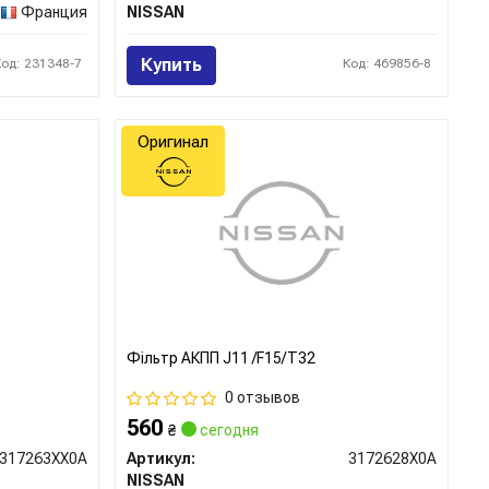
Франция
NISSAN
Купить
Код: 231348-7
Код: 469856-8
Оригинал
Фільтр АКПП J11 /F15/T32
0 отзывов
560
₴
сегодня
317263XX0A
Артикул:
3172628X0A
NISSAN