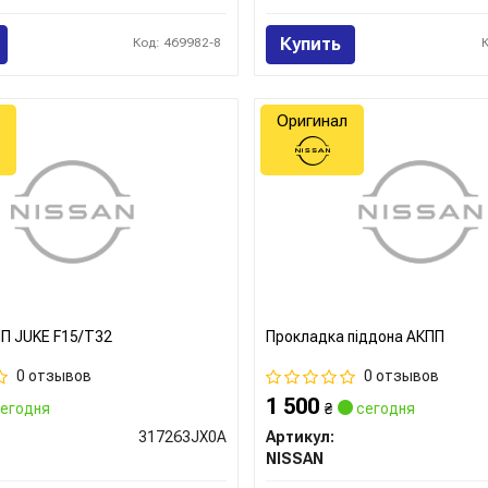
Купить
Код: 469982-8
Оригинал
П JUKE F15/T32
Прокладка піддона АКПП
0 отзывов
0 отзывов
1 500
егодня
₴
сегодня
317263JX0A
Артикул:
NISSAN