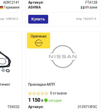
ADN12141
Артикул:
FTA128
Германия
ASHIKA
Италия
Купить
Код: 106532-2
Код: 182207-4
Оригинал
тичної
Прокладка АКПП
0 отзывов
1 150
₴
сегодня
TEK032
Артикул:
313971XF0C