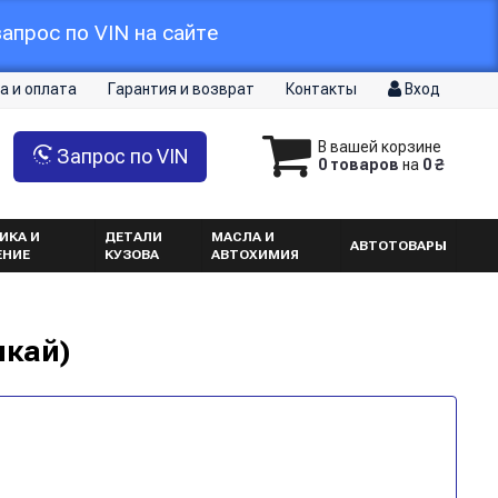
апрос по VIN на сайте
а и оплата
Гарантия и возврат
Контакты
Вход
В вашей корзине
Запрос по VIN
0 товаров
на
0 ₴
ИКА И
ДЕТАЛИ
МАСЛА И
АВТОТОВАРЫ
ЕНИЕ
КУЗОВА
АВТОХИМИЯ
шкай)