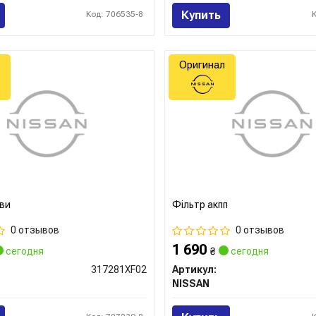
Купить
Код: 706535-8
Оригинал
ви
Фільтр акпп
0 отзывов
0 отзывов
1 690
сегодня
₴
сегодня
317281XF02
Артикул:
NISSAN