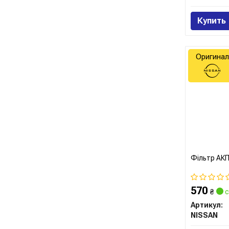
Купить
Оригинал
Фільтр АКП
570
₴
с
Артикул:
NISSAN