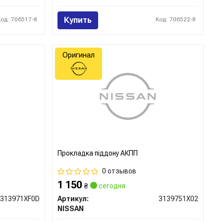
Купить
Код: 706517-8
Код: 706522-8
Оригинал
Прокладка піддону АКПП
0 отзывов
1 150
₴
сегодня
313971XF0D
Артикул:
3139751X02
NISSAN