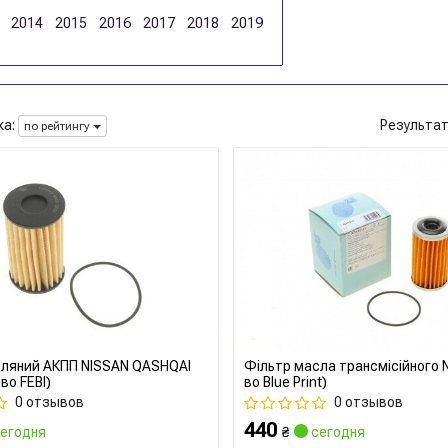
2014
2015
2016
2017
2018
2019
а:
Результа
по рейтингу
сляний АКПП NISSAN QASHQAI
Фільтр масла трансмісійного N
во FEBI)
во Blue Print)
0 отзывов
0 отзывов
440
егодня
₴
сегодня