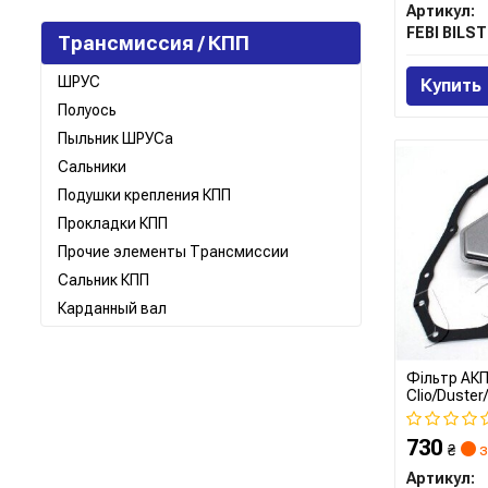
Артикул:
FEBI BILST
Трансмиссия / КПП
ШРУС
Купить
Полуось
Пыльник ШРУСа
Сальники
Подушки крепления КПП
Прокладки КПП
Прочие элементы Трансмиссии
Сальник КПП
Карданный вал
Фільтр АКП
Clio/Duster
прокладко
730
₴
з
Артикул: