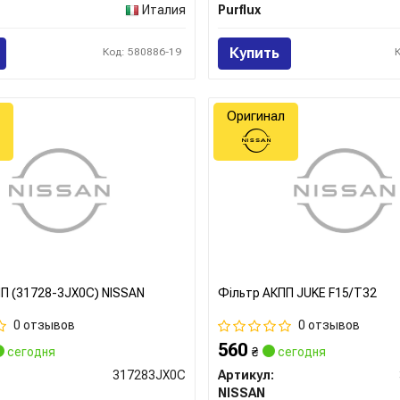
Италия
Purflux
Купить
Код: 580886-19
Оригинал
П (31728-3JX0C) NISSAN
Фільтр АКПП JUKE F15/T32
0 отзывов
0 отзывов
560
сегодня
₴
сегодня
317283JX0C
Артикул:
NISSAN