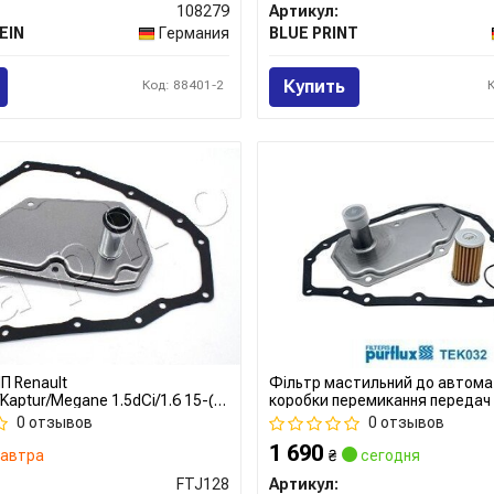
108279
Артикул:
EIN
Германия
BLUE PRINT
Купить
Код: 88401-2
П Renault
Фільтр мастильний до автома
/Kaptur/Megane 1.5dCi/1.6 15-(з
коробки перемикання передач
ю)
0 отзывов
0 отзывов
1 690
автра
₴
сегодня
FTJ128
Артикул: