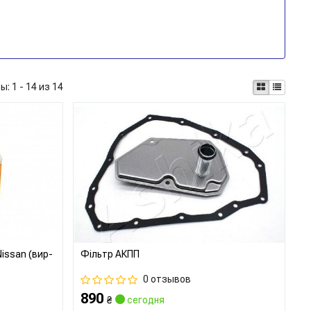
ты:
1 - 14 из 14
issan (вир-
Фільтр АКПП
0 отзывов
890
₴
сегодня