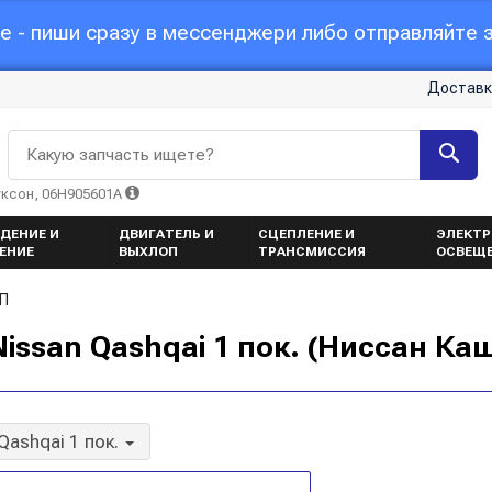
 - пиши сразу в мессенджери либо отправляйте з
Доставк
Какую запчасть ищете?
уксон, 06H905601A
ДЕНИЕ И
ДВИГАТЕЛЬ И
СЦЕПЛЕНИЕ И
ЭЛЕКТР
ЕНИЕ
ВЫХЛОП
ТРАНСМИССИЯ
ОСВЕЩ
П
ssan Qashqai 1 пок. (Ниссан Ка
Qashqai 1 пок.