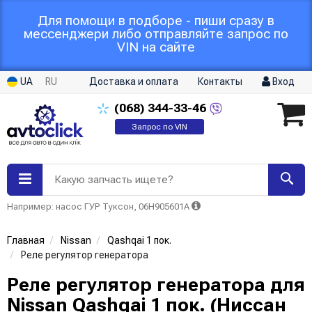
Для помощи в подборе - пиши сразу в
мессенджери либо отправляйте запрос по
VIN на сайте
UA
RU
Доставка и оплата
Контакты
Вход
(068)
344-33-46
Запрос по VIN
Какую запчасть ищете?
Например: насос ГУР Туксон, 06H905601A
Главная
Nissan
Qashqai 1 пок.
Реле регулятор генератора
Реле регулятор генератора для
Nissan Qashqai 1 пок. (Ниссан