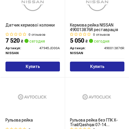
Датчик кермової колонки
Кермова рейка NISSAN
490013876R реставрація
0 отзывов
0 отзывов
7 520
5 050
₴
сегодня
₴
сегодня
Артикул:
47945JD00A
Артикул:
490013876R
NISSAN
NISSAN
Купить
Купить
Рульова рейка
Рульова рейка без ГПК X-
Trail/Qashqai 07-14