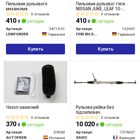
Пильовик рульового
Пильовик рульової тяги
механізма
NISSAN JUKE, LEAF 10-
перед. міст (Вир-во FEBI)
0 отзывов
0 отзывов
410
410
₴
сегодня
₴
сегодня
Артикул:
34714 01
Артикул:
102067
LEMFORDER
FEBI BILSTEIN
Германия
Германия
Купить
Купить
Чохол захисний
Рульова рейка без
підсилювач.
0 отзывов
0 отзывов
370
10 020
₴
сегодня
₴
сегодня
Артикул:
D9260
Артикул:
7376027
AUTOFREN
SASIC
Испания
Франция