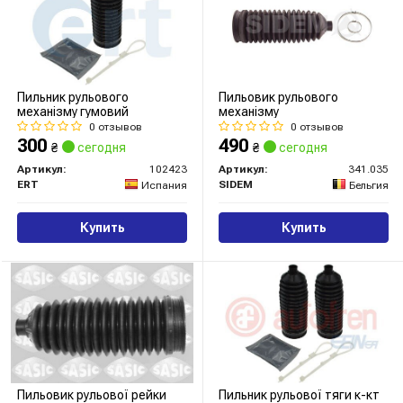
Пильник рульового
Пильовик рульового
механізму гумовий
механізму
0 отзывов
0 отзывов
300
490
₴
сегодня
₴
сегодня
Артикул:
102423
Артикул:
341.035
ERT
SIDEM
Испания
Бельгия
Купить
Купить
Пильовик рульової рейки
Пильник рульової тяги к-кт