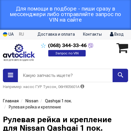
Для помощи в подборе - пиши сразу в
мессенджери либо отправляйте запрос по
VIN на сайте
UA
RU
Доставка и оплата
Контакты
Вход
(068)
344-33-46
Запрос по VIN
Какую запчасть ищете?
Например: насос ГУР Туксон, 06H905601A
Главная
Nissan
Qashqai 1 пок.
Рулевая рейка и крепление
Рулевая рейка и крепление
для Nissan Qashqai 1 пок.