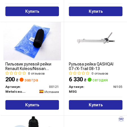
Купить
Купить
Пильовик рулевой рейки
Рульова рейка QASHQAI
Renault Koleos/Nissan
07-/X-Trail 08-13
Qashqai 2.0 (07-) (00121)
0 отзывов
0 отзывов
Metalcaucho
200
6 330
₴
завтра
₴
сегодня
Артикул:
00121
Артикул:
NI105
Metalcaucho
MSG
Испания
Купить
Купить