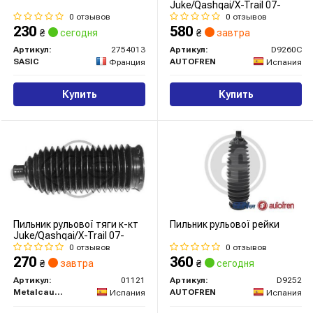
Juke/Qashqai/X-Trail 07-
0 отзывов
0 отзывов
230
580
₴
сегодня
₴
завтра
Артикул:
2754013
Артикул:
D9260C
SASIC
AUTOFREN
Франция
Испания
Купить
Купить
Пильник рульової тяги к-кт
Пильник рульової рейки
Juke/Qashqai/X-Trail 07-
0 отзывов
0 отзывов
270
360
₴
завтра
₴
сегодня
Артикул:
01121
Артикул:
D9252
Metalcaucho
AUTOFREN
Испания
Испания