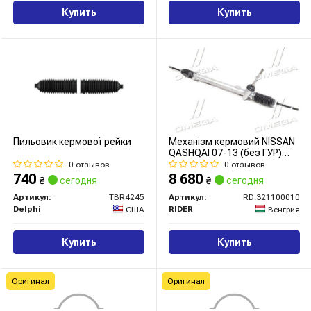
Купить
Купить
Пильовик кермової рейки
Механізм кермовий NISSAN
QASHQAI 07-13 (без ГУР)
Professional (RIDER)
0 отзывов
0 отзывов
740
8 680
₴
сегодня
₴
сегодня
Артикул:
TBR4245
Артикул:
RD.321100010
Delphi
RIDER
США
Венгрия
Купить
Купить
Оригинал
Оригинал