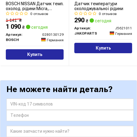
BOSCH NISSAN Датчик темп.
Датчик температури
охолод. рідини Micra,
охолоджувальної рідини
Primera, Qashqai,X-Trail, FX
0 отзывов
0 отзывов
35
290
1 141
₴
₴
сегодня
1 090
₴
сегодня
Артикул:
J5621011
JAKOPARTS
Германия
Артикул:
0280130129
BOSCH
Германия
Купить
Купить
Не можете найти деталь?