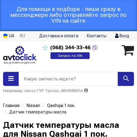
Для помощи в подборе - пиши сразу в
мессенджери либо отправляйте запрос по
VIN на сайте
UA
RU
Доставка и оплата
Контакты
Вход
(068)
344-33-46
Запрос по VIN
Какую запчасть ищете?
Например: насос ГУР Туксон, 06H905601A
Главная
Nissan
Qashqai 1 пок.
Датчик температуры масла
Датчик температуры масла
для Nissan Qashqai 1 пок.