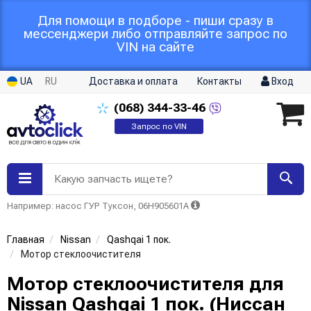
Для помощи в подборе - пиши сразу в
мессенджери либо отправляйте запрос по
VIN на сайте
UA
RU
Доставка и оплата
Контакты
Вход
(068)
344-33-46
Запрос по VIN
Какую запчасть ищете?
Например: насос ГУР Туксон, 06H905601A
Главная
Nissan
Qashqai 1 пок.
Мотор стеклоочистителя
Мотор стеклоочистителя для
Nissan Qashqai 1 пок. (Ниссан