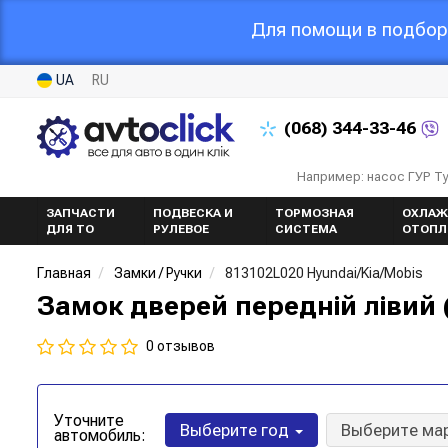
Для помощи в подборе
UA
RU
(068)
344-33-46
Например: насос ГУР Т
ЗАПЧАСТИ
ПОДВЕСКА И
ТОРМОЗНАЯ
ОХЛАЖ
ДЛЯ ТО
РУЛЕВОЕ
СИСТЕМА
ОТОПЛ
Главная
Замки / Ручки
813102L020 Hyundai/Kia/Mobis
Замок дверей передній лівий (
0 отзывов
Уточните
Выберите год
Выберите ма
автомобиль: