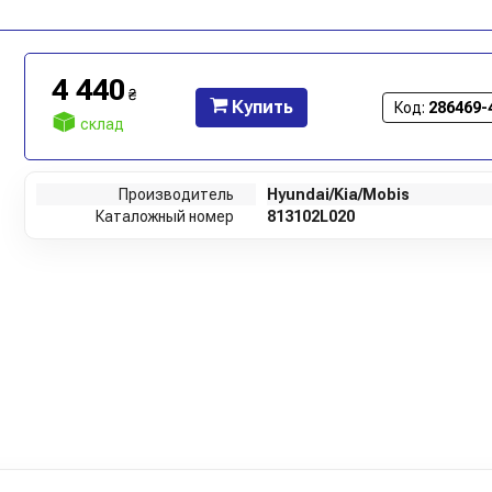
4 440
₴
Купить
Код:
286469-
склад
Производитель
Hyundai/Kia/Mobis
Каталожный номер
813102L020