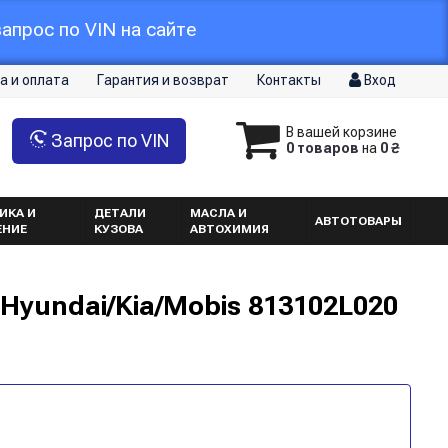
апрос по VIN на сайте
а и оплата
Гарантия и возврат
Контакты
Вход
В вашей корзине
Запрос по VIN
0 товаров
на
0 ₴
ИКА И
ДЕТАЛИ
МАСЛА И
АВТОТОВАРЫ
ЕНИЕ
КУЗОВА
АВТОХИМИЯ
 Hyundai/Kia/Mobis 813102L020