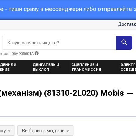
 - пиши сразу в мессенджери либо отправляйте з
Доставк
Какую запчасть ищете?
уксон, 06H905601A
ДЕНИЕ И
ДВИГАТЕЛЬ И
СЦЕПЛЕНИЕ И
ЭЛЕКТР
ЕНИЕ
ВЫХЛОП
ТРАНСМИССИЯ
ОСВЕЩ
механізм) (81310-2L020) Mobis —
рку
Выберите модель