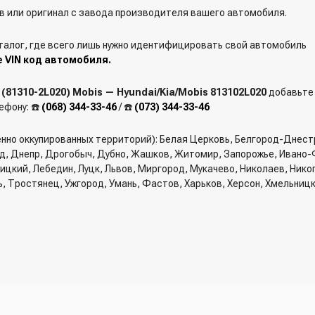
 или оригинал с завода производителя вашего автомобиля.
талог, где всего лишь нужно идентифицировать свой автомобиль
е VIN код автомобиля.
(81310-2L020) Mobis — Hyundai/Kia/Mobis 813102L020
добавьте 
ефону: ☎️
(068) 344-33-46
/ ☎️
(073) 344-33-46
енно оккупированных территорий): Белая Церковь, Белгород-Днест
од, Днепр, Дрогобыч, Дубно, Жашков, Житомир, Запорожье, Ивано-
вницкий, Лебедин, Луцк, Львов, Миргород, Мукачево, Николаев, Ник
ь, Тростянец, Ужгород, Умань, Фастов, Харьков, Херсон, Хмельниц