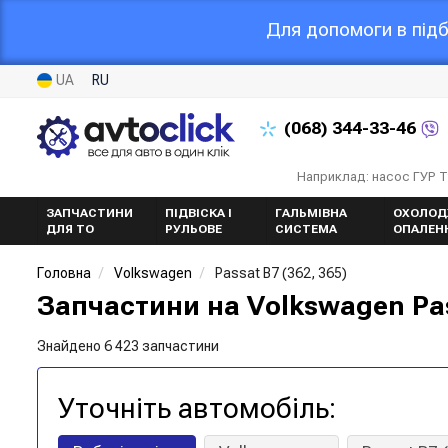
Для допомоги в підб
UA
RU
(068)
344-33-46
Наприклад: насос ГУР 
ЗАПЧАСТИНИ
ПІДВІСКА І
ГАЛЬМІВНА
ОХОЛОД
ДЛЯ ТО
РУЛЬОВЕ
СИСТЕМА
ОПАЛЕН
Головна
Volkswagen
Passat B7 (362, 365)
Запчастини на Volkswagen Pas
Знайдено 6 423 запчастини
Уточніть автомобіль: