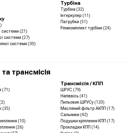
Турбіна
Турбіна
(32)
Інтеркулер
(11)
ку
Патрубки
(51)
)
Ремкомплект турбіни
(24)
ої системи
(21)
ої системи
(27)
опної системи
(30)
та трансмісія
Трансмісія / КПП
я
(71)
ШРУС
(79)
Напіввісь
(41)
(2)
Пильовик ШРУСу
(120)
ик
(35)
Масляний фільтр АКПП
(17)
Сальники
(42)
зчеплення
(10)
Подушки кріплення КПП
(17)
чеплення
(26)
Прокладки КПП
(14)