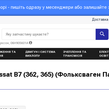
орі - пишіть одразу у месенджери або залишайте з
Доставка 
Яку запчастину шукаєте?
Туксон, 06H905601A
ЖЕННЯ ТА
ДВИГУН І СИСТЕМА
ЗЧЕПЛЕННЯ ТА
ЕЛЕКТ
НЯ
ВИХЛОПУ
ТРАНСМІСІЯ
ОСВІ
sat B7 (362, 365) (Фольксваген П