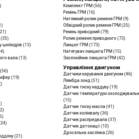
)
Комплект ГРМ
(56)
Ремінь ГРМ
(16)
)
Натяжний ролик ременя ГРМ
(9)
1)
Обвідний ролик ременя ГРМ
(25)
(21)
Ремінь приводний
(79)
и
(35)
Ролик ременя приводного
(73)
у циліндрів
(13)
Ланцюг ГРМ
(173)
44)
Натягувач ланцюга ГРМ
(15)
чого вала
(13)
Заспокійник ланцюга ГРМ
(42)
Управління двигуном
(56)
Датчики керування двигуном
(46)
емфер
(19)
Лямбда зонд
(51)
2)
Датчик тиску наддуву
(19)
Датчик температури охолоджувально
(15)
)
Датчик тиску масла
(41)
2)
Датчик колінвалу
(36)
5)
Датчик распредвала
(37)
(24)
Датчик детонації
(10)
Дросельна заслінка
(26)
піддону
(21)