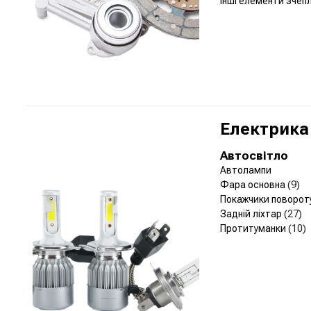
Інші елементи зчеп
Електрика
Автосвітло
Автолампи
Фара основна
(9)
Покажчики поворот
Задній ліхтар
(27)
Протитуманки
(10)