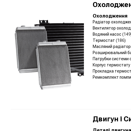
Охолоджен
Охолодження
Радіатор охолодже
Вентилятор охолод
Водяний насос
(149
Термостат
(186)
Масляний радіато
Розширювальний б
Патрубки системи
Корпус термостату
Прокладка термос
Ремкомплект помп
Двигун і 
Деталі двигун