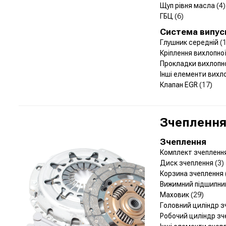
Щуп рівня масла
(4)
ГБЦ
(6)
Система випус
Глушник середній
(1
Кріплення вихлопн
Прокладки вихлопн
Інші елементи вихл
Клапан EGR
(17)
Зчеплення 
Зчеплення
Комплект зчепленн
Диск зчеплення
(3)
Корзина зчеплення
Вижимний підшипн
Маховик
(29)
Головний циліндр 
Робочий циліндр з