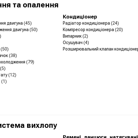
ня та опалення
Кондиціонер
ння двигуна
(45)
Радіатор кондиціонера
(24)
ження двигуна
(50)
Компресор кондиціонера
(20)
)
Випарник
(2)
Осушувач
(4)
р
(50)
Розширювальний клапан кондиціон
ачок
(38)
 охолодження
(79)
(5)
тату
(12)
и
(1)
Система вихлопу
а
Ремені, ланцюги, натягувачі