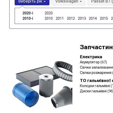
Виберіть рік
Volkswagen
Passat B7 
2020-і
2020
2010-і
2010
2011
2012
2013
2014
2015
Запчастин
Електрика
Акумулятор
(67)
Свічки запалюванн
Свічки розжарення
ТО гальмівної
Колодки гальмівні
(
Диски гальмівні
(96