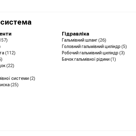
 система
менти
Гідравліка
157)
Гальмівний шланг
(26)
)
Головний гальмівний циліндр
(5)
рта
(112)
Робочий гальмівний циліндр
(3)
6)
Бачок гальмівної рідини
(1)
док
(22)
мівної системи
(2)
диска
(25)