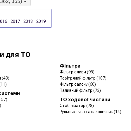
(362, 365)
2016
2017
2018
2019
и для ТО
Фільтри
Фільтр оливи
(98)
я
(49)
Повітряний фільтр
(107)
(11)
Фільтр салону
(60)
Паливний фільтр
(73)
 системи
ТО ходової частини
157)
)
Стабілізатор
(78)
Рульова тяга та наконечник
(14)