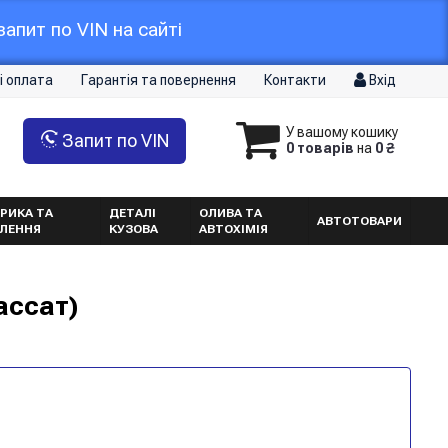
апит по VIN на сайті
і оплата
Гарантія та повернення
Контакти
Вхід
У вашому кошику
Запит по VIN
0 товарів
на
0 ₴
РИКА ТА
ДЕТАЛІ
ОЛИВА ТА
АВТОТОВАРИ
ТЛЕННЯ
КУЗОВА
АВТОХІМІЯ
ассат)