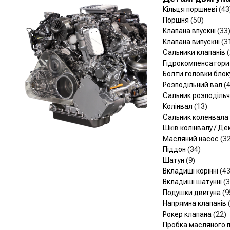
Кільця поршневі
(43
Поршня
(50)
Клапана впускні
(33
Клапана випускні
(3
Сальники клапанів
Гідрокомпенсатор
Болти головки блок
Розподільний вал
(
Сальник розподіль
Колінвал
(13)
Сальник коленвала
Шків колінвалу / Д
Масляний насос
(3
Піддон
(34)
Шатун
(9)
Вкладиші корінні
(43
Вкладиші шатунні
(3
Подушки двигуна
(9
Напрямна клапанів
Рокер клапана
(22)
Пробка масляного 