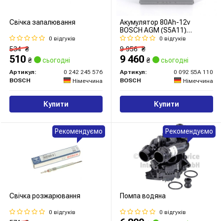
Свічка запалювання
Акумулятор 80Ah-12v
BOSCH AGM (S5A11)
(315x175x190),R,EN800
0 відгуків
0 відгуків
534
₴
9 956
₴
510
9 460
₴
сьогодні
₴
сьогодні
Артикул:
0 242 245 576
Артикул:
0 092 S5A 110
BOSCH
BOSCH
Німеччина
Німеччина
Купити
Купити
Рекомендуємо
Рекомендуємо
Свічка розжарювання
Помпа водяна
0 відгуків
0 відгуків