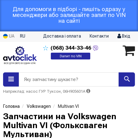
Для допомоги в підборі - пишіть одразу у
месенджери або залишайте запит по VIN
на сайті
UA
RU
Доставка і оплата
Контакти
Вхід
(068)
344-33-46
Запит по VIN
Яку запчастину шукаєте?
Наприклад: насос ГУР Туксон, 06H905601A
Головна
Volkswagen
Multivan VI
Запчастини на Volkswagen
Multivan VI (Фольксваген
Мультиван)