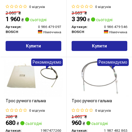
0 відгуків
0 відгуків
2 060
₴
3 563
₴
1 960
3 390
₴
сьогодні
₴
сьогодні
Артикул:
0 986 479 097
Артикул:
0 986 479 546
BOSCH
BOSCH
Німеччина
Німеччина
Купити
Купити
Рекомендуємо
Рекомендуємо
Трос ручного гальма
Трос ручного гальма
0 відгуків
0 відгуків
708
₴
1 001
₴
680
960
₴
сьогодні
₴
сьогодні
Артикул:
1987477260
Артикул:
1 987 482 863