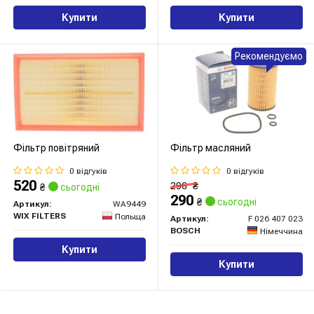
Купити
Купити
Рекомендуємо
Фільтр повітряний
Фільтр масляний
0 відгуків
0 відгуків
520
296
₴
₴
сьогодні
290
₴
сьогодні
Артикул:
WA9449
WIX FILTERS
Польща
Артикул:
F 026 407 023
BOSCH
Німеччина
Купити
Купити