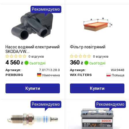
Рекомендуємо
Насос водяний електричний
Фільтр повітряний
SKODA/VW
Octavia,Yeti,Caddy,Golf 1,6-
0 відгуків
0 відгуків
2,0TDI
4 560
360
₴
сьогодні
₴
сьогодні
Артикул:
7.01713.28.0
Артикул:
WA9448
PIERBURG
WIX FILTERS
Німеччина
Польща
Купити
Купити
Рекомендуємо
Рекомендуємо