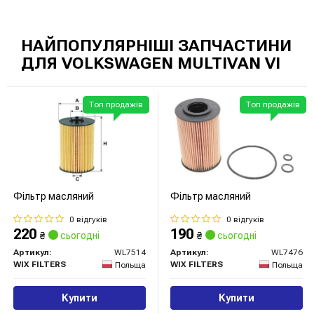
НАЙПОПУЛЯРНІШІ ЗАПЧАСТИНИ
ДЛЯ VOLKSWAGEN MULTIVAN VI
Топ продажів
Топ продажів
Фільтр масляний
Фільтр масляний
0 відгуків
0 відгуків
220
190
₴
сьогодні
₴
сьогодні
Артикул:
WL7514
Артикул:
WL7476
WIX FILTERS
WIX FILTERS
Польща
Польща
Купити
Купити