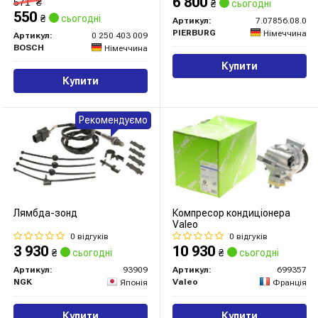
6 800
571
₴
₴
сьогодні
550
₴
сьогодні
Артикул:
7.07856.08.0
PIERBURG
Німеччина
Артикул:
0 250 403 009
BOSCH
Німеччина
Купити
Купити
Рекомендуємо
Лямбда-зонд
Компресор кондиціонера
Valeo
0 відгуків
0 відгуків
3 930
10 930
₴
сьогодні
₴
сьогодні
Артикул:
93909
Артикул:
699357
NGK
Valeo
Японія
Франція
Купити
Купити