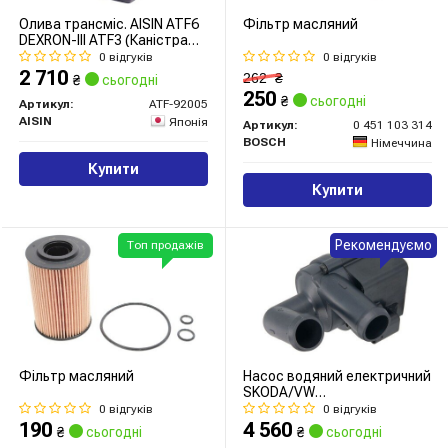
Олива трансміс. AISIN ATF6
Фільтр масляний
DEXRON-III ATF3 (Каністра
5л)
0 відгуків
0 відгуків
2 710
262
₴
₴
сьогодні
250
₴
сьогодні
Артикул:
ATF-92005
AISIN
Японія
Артикул:
0 451 103 314
BOSCH
Німеччина
Купити
Купити
Рекомендуємо
Топ продажів
Фільтр масляний
Насос водяний електричний
SKODA/VW
Octavia,Yeti,Caddy,Golf 1,6-
0 відгуків
0 відгуків
2,0TDI
190
4 560
₴
сьогодні
₴
сьогодні