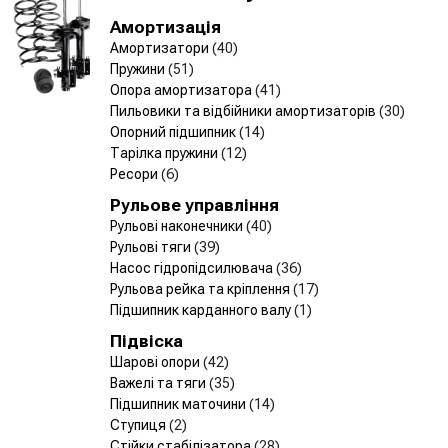
Амортизація
Амортизатори
(40)
Пружини
(51)
Опора амортизатора
(41)
Пильовики та відбійники амортизаторів
(30)
Опорний підшипник
(14)
Тарілка пружини
(12)
Ресори
(6)
Рульове управління
Рульові наконечники
(40)
Рульові тяги
(39)
Насос гідропідсилювача
(36)
Рульова рейка та кріплення
(17)
Підшипник карданного валу
(1)
Підвіска
Шарові опори
(42)
Важелі та тяги
(35)
Підшипник маточини
(14)
Ступиця
(2)
Стійки стабілізатора
(28)