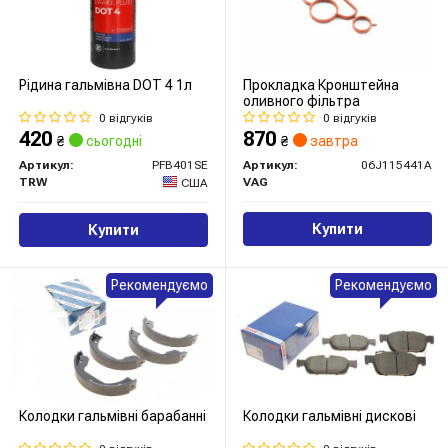
Рідина гальмівна DOT 4 1л
Прокладка Кронштейна
оливного фiльтра
0 відгуків
0 відгуків
420
870
₴
сьогодні
₴
завтра
Артикул:
PFB401SE
Артикул:
06J115441A
TRW
VAG
США
Купити
Купити
Рекомендуємо
Рекомендуємо
Колодки гальмівні барабанні
Колодки гальмівні дискові