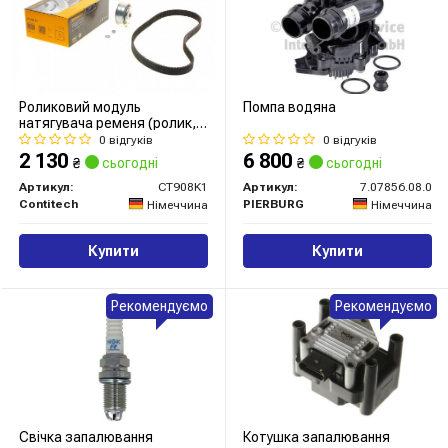
Роликовий модуль
Помпа водяна
натягувача ременя (ролик,
ремінь)
0 відгуків
0 відгуків
2 130
6 800
₴
сьогодні
₴
сьогодні
Артикул:
CT908K1
Артикул:
7.07856.08.0
Contitech
PIERBURG
Німеччина
Німеччина
Купити
Купити
Рекомендуємо
Рекомендуємо
Свічка запалювання
Котушка запалювання