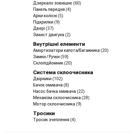
Дзеркало зовнішнє
(60)
Панель передня
(4)
Арки колісні
(5)
Підкрилки
(9)
Двері
(37)
Захист двигуна
(2)
Внутрішні елементи
Амортизатори капота/багажника
(20)
Замки / Ручки
(59)
Склопідйомник
(20)
Система склоочисника
Двірники
(102)
Бачок омивача
(8)
Насос бачка омивача
(22)
Механізм склоочисника
(28)
Мотор склоочисника
(9)
Тросики
Тросик зчеплення
(4)