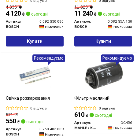
(278x175x190),R,EN640
(353x175x190),R,EN850
0 відгуків
0 відгуків
4 335
₴
11 829
₴
4 120
11 240
₴
сьогодні
₴
сьогодні
Артикул:
0 092 S30 080
Артикул:
0 092 S5A 130
BOSCH
BOSCH
Німеччина
Німеччина
Купити
Купити
Рекомендуємо
Рекомендуємо
Свічка розжарювання
Фільтр масляний
0 відгуків
0 відгуків
610
571
₴
₴
сьогодні
550
₴
сьогодні
Артикул:
OC456
MAHLE / KNECHT
Німеччина
Артикул:
0 250 403 009
BOSCH
Німеччина