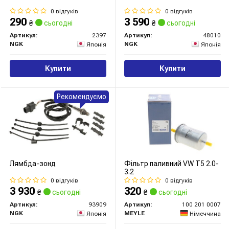
0 відгуків
0 відгуків
290
3 590
₴
сьогодні
₴
сьогодні
Артикул:
2397
Артикул:
48010
NGK
NGK
Японія
Японія
Купити
Купити
Рекомендуємо
Лямбда-зонд
Фільтр паливний VW T5 2.0-
3.2
0 відгуків
0 відгуків
3 930
320
₴
сьогодні
₴
сьогодні
Артикул:
93909
Артикул:
100 201 0007
NGK
MEYLE
Японія
Німеччина