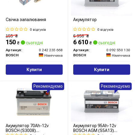
Свічка запалювання
Акумулятор
0 відгуків
0 відгуків
155
₴
6 958
₴
150
6 610
₴
сьогодні
₴
сьогодні
Артикул:
0 242 235 668
Артикул:
0 092 S50 130
BOSCH
BOSCH
Німеччина
Німеччина
Купити
Купити
Рекомендуємо
Рекомендуємо
Акумулятор 70Ah-12v
Акумулятор 95Ah-12v
BOSCH (S3008)
BOSCH AGM (S5A13)