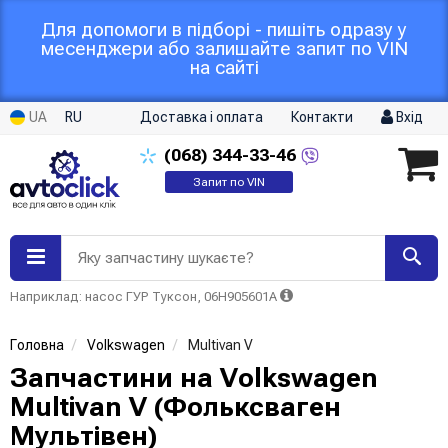
Для допомоги в підборі - пишіть одразу у
месенджери або залишайте запит по VIN
на сайті
UA
RU
Доставка і оплата
Контакти
Вхід
(068)
344-33-46
Запит по VIN
Яку запчастину шукаєте?
Наприклад: насос ГУР Туксон, 06H905601A
Головна
Volkswagen
Multivan V
Запчастини на Volkswagen
Multivan V (Фольксваген
Мультівен)