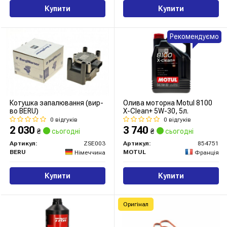
Купити
Купити
Рекомендуємо
Котушка запалювання (вир-
Олива моторна Motul 8100
во BERU)
X-Clean+ 5W-30, 5л.
0 відгуків
0 відгуків
2 030
3 740
₴
сьогодні
₴
сьогодні
Артикул:
ZSE003
Артикул:
854751
BERU
MOTUL
Німеччина
Франція
Купити
Купити
Оригінал