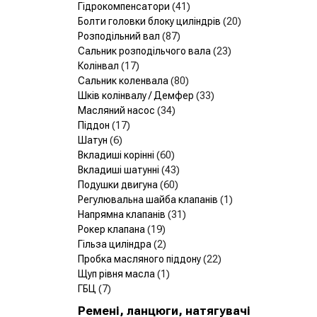
Гідрокомпенсатори
(41)
Болти головки блоку циліндрів
(20)
Розподільний вал
(87)
Сальник розподільчого вала
(23)
Колінвал
(17)
Сальник коленвала
(80)
Шків колінвалу / Демфер
(33)
Масляний насос
(34)
Піддон
(17)
Шатун
(6)
Вкладиші корінні
(60)
Вкладиші шатунні
(43)
Подушки двигуна
(60)
Регулювальна шайба клапанів
(1)
Напрямна клапанів
(31)
Рокер клапана
(19)
Гільза циліндра
(2)
Пробка масляного піддону
(22)
Щуп рівня масла
(1)
ГБЦ
(7)
Ремені, ланцюги, натягувачі