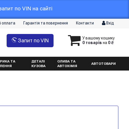
апит по VIN на сайті
і оплата
Гарантія та повернення
Контакти
Вхід
У вашому кошику
Запит по VIN
0 товарів
на
0 ₴
РИКА ТА
ДЕТАЛІ
ОЛИВА ТА
АВТОТОВАРИ
ТЛЕННЯ
КУЗОВА
АВТОХІМІЯ