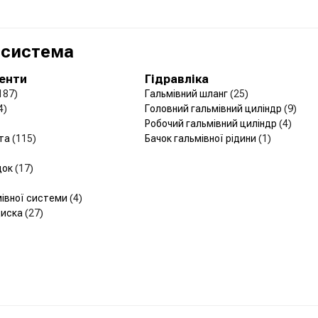
 система
менти
Гідравліка
187)
Гальмівний шланг
(25)
4)
Головний гальмівний циліндр
(9)
Робочий гальмівний циліндр
(4)
рта
(115)
Бачок гальмівної рідини
(1)
док
(17)
мівної системи
(4)
диска
(27)