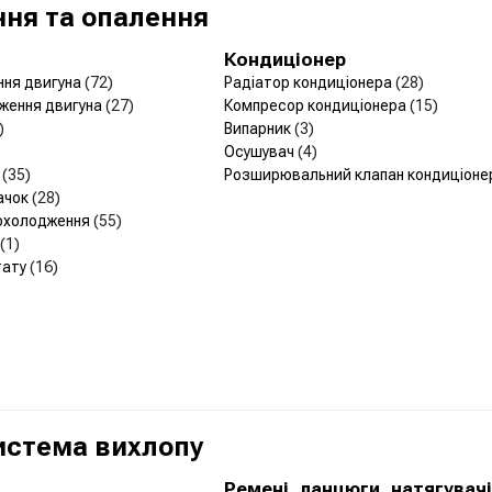
ня та опалення
Кондиціонер
ння двигуна
(72)
Радіатор кондиціонера
(28)
ження двигуна
(27)
Компресор кондиціонера
(15)
)
Випарник
(3)
Осушувач
(4)
р
(35)
Розширювальний клапан кондиціон
ачок
(28)
 охолодження
(55)
(1)
тату
(16)
Система вихлопу
а
Ремені, ланцюги, натягувачі