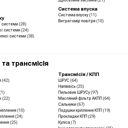
Система впуска
Система впуску
(11)
ку
Витратомір повітря
(10)
ої системи
(28)
ої системи
(24)
опної системи
(38)
та трансмісія
Трансмісія / КПП
я
(42)
ШРУС
(64)
Напіввісь
(25)
(1)
Пильовик ШРУСу
(97)
ик
(22)
Масляний фільтр АКПП
(64)
Сальники
(67)
зчеплення
(10)
Подушки кріплення КПП
(19)
чеплення
(24)
Прокладки КПП
(29)
лення
(25)
Куліса
(7)