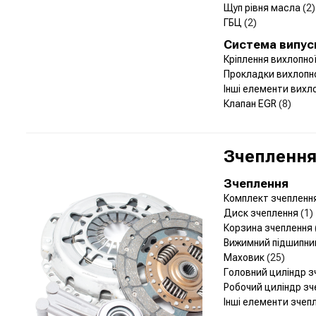
Щуп рівня масла
(2)
ГБЦ
(2)
Система випус
Кріплення вихлопн
Прокладки вихлопн
Інші елементи вихл
Клапан EGR
(8)
Зчеплення 
Зчеплення
Комплект зчепленн
Диск зчеплення
(1)
Корзина зчеплення
Вижимний підшипн
Маховик
(25)
Головний циліндр 
Робочий циліндр з
Інші елементи зчеп