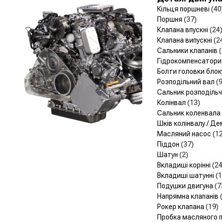
Кільця поршневі
(40
Поршня
(37)
Клапана впускні
(24
Клапана випускні
(2
Сальники клапанів
Гідрокомпенсатор
Болти головки блок
Розподільний вал
(9
Сальник розподіль
Колінвал
(13)
Сальник коленвала
Шків колінвалу / Д
Масляний насос
(1
Піддон
(37)
Шатун
(2)
Вкладиші корінні
(24
Вкладиші шатунні
(1
Подушки двигуна
(7
Напрямна клапанів
Рокер клапана
(19)
Пробка масляного 