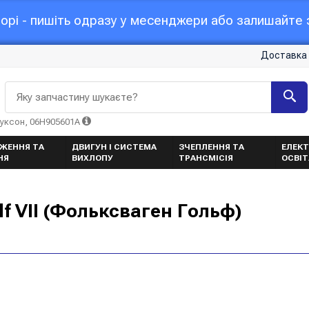
орі - пишіть одразу у месенджери або залишайте з
Доставка 
Яку запчастину шукаєте?
Туксон, 06H905601A
ЖЕННЯ ТА
ДВИГУН І СИСТЕМА
ЗЧЕПЛЕННЯ ТА
ЕЛЕКТ
НЯ
ВИХЛОПУ
ТРАНСМІСІЯ
ОСВІ
f VII (Фольксваген Гольф)