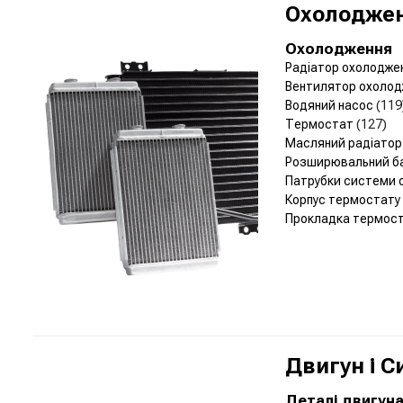
Охолоджен
Охолодження
Радіатор охолодже
Вентилятор охолод
Водяний насос
(119
Термостат
(127)
Масляний радіато
Розширювальний б
Патрубки системи
Корпус термостату
Прокладка термос
Двигун і 
Деталі двигун