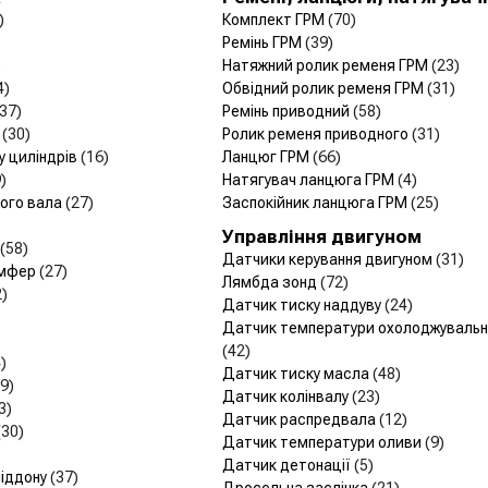
)
Комплект ГРМ
(70)
Ремінь ГРМ
(39)
)
Натяжний ролик ременя ГРМ
(23)
4)
Обвідний ролик ременя ГРМ
(31)
(37)
Ремінь приводний
(58)
и
(30)
Ролик ременя приводного
(31)
у циліндрів
(16)
Ланцюг ГРМ
(66)
)
Натягувач ланцюга ГРМ
(4)
чого вала
(27)
Заспокійник ланцюга ГРМ
(25)
Управління двигуном
(58)
Датчики керування двигуном
(31)
емфер
(27)
Лямбда зонд
(72)
2)
Датчик тиску наддуву
(24)
Датчик температури охолоджувально
(42)
)
Датчик тиску масла
(48)
9)
Датчик колінвалу
(23)
3)
Датчик распредвала
(12)
(30)
Датчик температури оливи
(9)
Датчик детонації
(5)
піддону
(37)
Дросельна заслінка
(21)