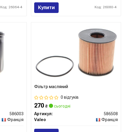
Купити
Код: 26064-4
Код: 26080-4
Фільтр масляний
0 відгуків
270
₴
сьогодні
586003
Артикул:
586508
Франція
Valeo
Франція