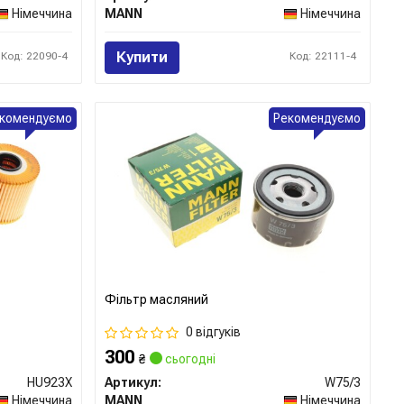
Німеччина
MANN
Німеччина
Купити
Код: 22090-4
Код: 22111-4
комендуємо
Рекомендуємо
Фільтр масляний
0 відгуків
300
₴
сьогодні
HU923X
Артикул:
W75/3
Німеччина
MANN
Німеччина