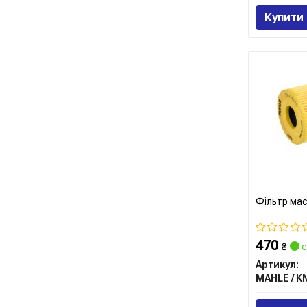
Купити
Фільтр ма
470
₴
с
Артикул: