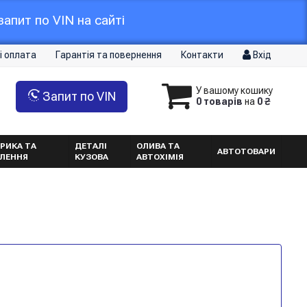
апит по VIN на сайті
і оплата
Гарантія та повернення
Контакти
Вхід
У вашому кошику
Запит по VIN
0 товарів
на
0 ₴
РИКА ТА
ДЕТАЛІ
ОЛИВА ТА
АВТОТОВАРИ
ТЛЕННЯ
КУЗОВА
АВТОХІМІЯ