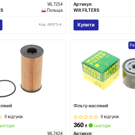
WL7254
Артикул:
RS
Польща
WIX FILTERS
Купити
Код: 68973-4
Ре
сляний
Фільтр масляний
0 відгуків
0 відгуків
360
ьогодні
₴
сьогодні
WL7424
Артикул: