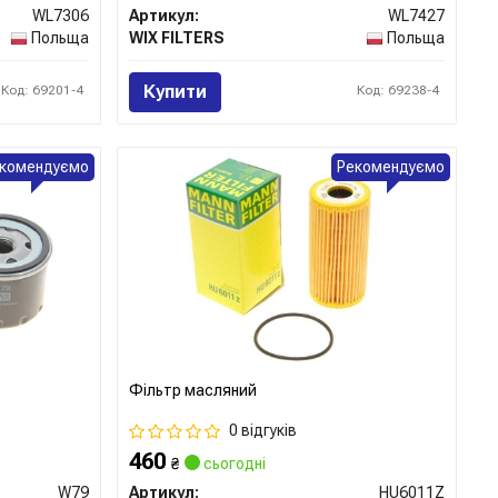
WL7306
Артикул:
WL7427
Польща
WIX FILTERS
Польща
Купити
Код: 69201-4
Код: 69238-4
комендуємо
Рекомендуємо
Фільтр масляний
0 відгуків
460
₴
сьогодні
W79
Артикул:
HU6011Z