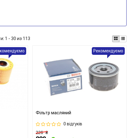
ти:
1 - 30 из 113
комендуємо
Рекомендуємо
Фільтр масляний
0 відгуків
226
₴