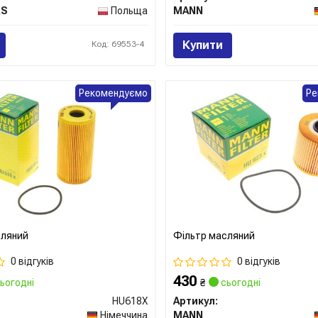
RS
Польща
MANN
Купити
Код: 69553-4
Рекомендуємо
Ре
сляний
Фільтр масляний
0 відгуків
0 відгуків
430
ьогодні
₴
сьогодні
HU618X
Артикул:
Німеччина
MANN