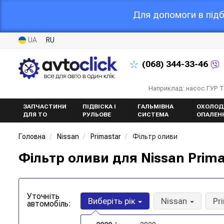
Для допомоги в підб
UA
RU
(068)
344-33-46
Наприклад: насос ГУР 
ЗАПЧАСТИНИ
ПІДВІСКА І
ГАЛЬМІВНА
ОХОЛОД
ДЛЯ ТО
РУЛЬОВЕ
СИСТЕМА
ОПАЛЕН
Головна
Nissan
Primastar
Фільтр оливи
Фільтр оливи для Nissan Prima
Уточніть
Виберіть рік
Nissan
Pr
автомобіль: