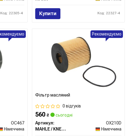
Купити
Код: 22305-4
Код: 22327-4
комендуємо
Рекомендуємо
Фільтр масляний
0 відгуків
560
₴
сьогодні
OC467
Артикул:
OX210D
Німеччина
MAHLE / KNECHT
Німеччина