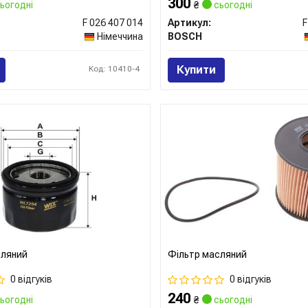
300
ьогодні
₴
сьогодні
F 026 407 014
Артикул:
F
Німеччина
BOSCH
Купити
Код: 10410-4
сляний
Фільтр масляний
0 відгуків
0 відгуків
240
ьогодні
₴
сьогодні