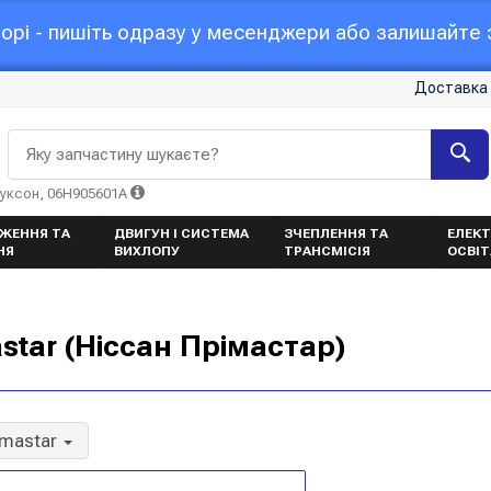
орі - пишіть одразу у месенджери або залишайте з
Доставка 
Яку запчастину шукаєте?
Туксон, 06H905601A
ЖЕННЯ ТА
ДВИГУН І СИСТЕМА
ЗЧЕПЛЕННЯ ТА
ЕЛЕКТ
НЯ
ВИХЛОПУ
ТРАНСМІСІЯ
ОСВІ
star (Ніссан Прімастар)
imastar