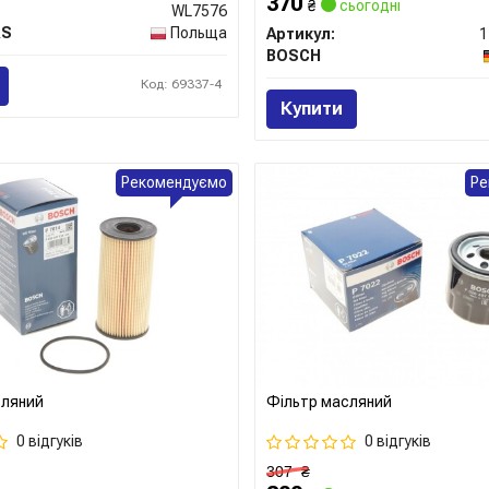
370
₴
сьогодні
WL7576
RS
Польща
Артикул:
1
BOSCH
Код: 69337-4
Купити
Рекомендуємо
Ре
сляний
Фільтр масляний
0 відгуків
0 відгуків
307
₴