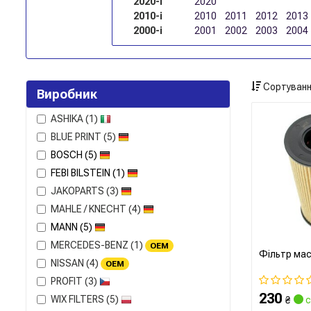
2020-і
2020
2010-і
2010
2011
2012
2013
2000-і
2001
2002
2003
2004
Сортуванн
Виробник
ASHIKA
(1)
BLUE PRINT
(5)
BOSCH
(5)
FEBI BILSTEIN
(1)
JAKOPARTS
(3)
MAHLE / KNECHT
(4)
MANN
(5)
MERCEDES-BENZ
(1)
OEM
Фільтр ма
NISSAN
(4)
OEM
PROFIT
(3)
230
WIX FILTERS
(5)
₴
с