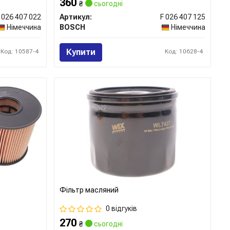
360
₴
сьогодні
 026 407 022
Артикул:
F 026 407 125
Німеччина
BOSCH
Німеччина
Купити
Код: 10587-4
Код: 10628-4
Фільтр масляний
0 відгуків
270
₴
сьогодні