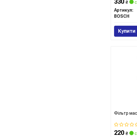
330
₴
с
Артикул:
BOSCH
Купити
Фільтр ма
220
₴
с