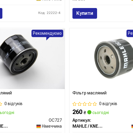
Купити
Код: 22222-4
Рекомендуємо
Ре
сляний
Фільтр масляний
0 відгуків
0 відгуків
260
ьогодні
₴
сьогодні
OC727
Артикул:
MAHLE / KNECHT
Німеччина
MAHLE / KNECHT