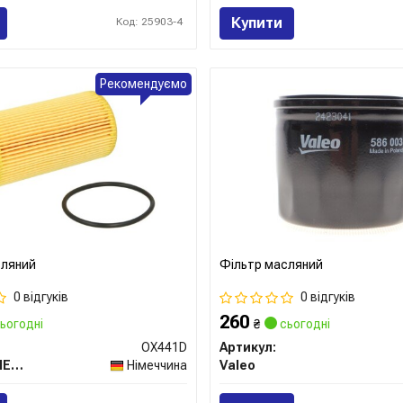
Купити
Код: 25903-4
Рекомендуємо
сляний
Фільтр масляний
0 відгуків
0 відгуків
260
ьогодні
₴
сьогодні
OX441D
Артикул:
MAHLE / KNECHT
Німеччина
Valeo