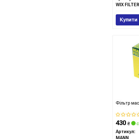
WIX FILTE
Купити
Фільтр ма
430
₴
с
Артикул:
MANN