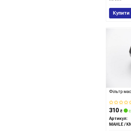
Купити
Фільтр ма
310
₴
с
Артикул: