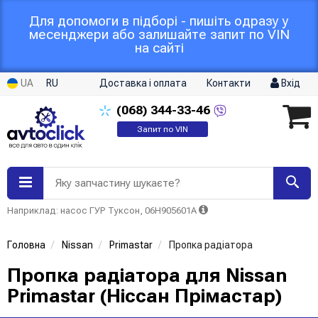
Для допомоги в підборі - пишіть одразу у
месенджери або залишайте запит по VIN
на сайті
UA
RU
Доставка і оплата
Контакти
Вхід
(068)
344-33-46
Запит по VIN
Яку запчастину шукаєте?
Наприклад: насос ГУР Туксон, 06H905601A
Головна
Nissan
Primastar
Пропка радіатора
Пропка радіатора для Nissan
Primastar (Ніссан Прімастар)