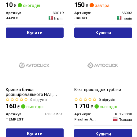
(33C19) JAPKO
10
150
₴
сьогодні
₴
завтра
Артикул:
33C19
Артикул:
33003
JAPKO
JAPKO
Італія
Італія
Купити
Купити
Кришка бачка
К-кт прокладок турбіни
розширювального FIAT,
HONDA, RENAULT
0 відгуків
0 відгуків
(TEMPEST)
160
1 710
₴
сьогодні
₴
сьогодні
Артикул:
TP 08-13-90
Артикул:
KT120890
TEMPEST
Fischer Automotive One (FA1)
Польща
Купити
Купити