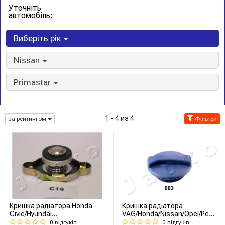
Уточніть
автомобіль:
Виберіть рік
Nissan
Primastar
1 - 4 из 4
за рейтингом
Фільтри
Кришка радіатора Honda
Кришка радіатора
Civic/Hyundai
VAG/Honda/Nissan/Opel/Peugeot
Accent/Kia/Mitsubishi/Mazda/Daihatsu/Nissan/Subaru/Suzuki/Toy
(96-06) (33003) JAPKO
0 відгуків
0 відгуків