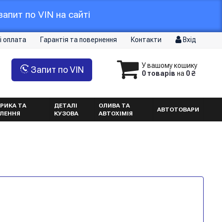
апит по VIN на сайті
і оплата
Гарантія та повернення
Контакти
Вхід
У вашому кошику
Запит по VIN
0 товарів
на
0 ₴
РИКА ТА
ДЕТАЛІ
ОЛИВА ТА
АВТОТОВАРИ
ТЛЕННЯ
КУЗОВА
АВТОХІМІЯ