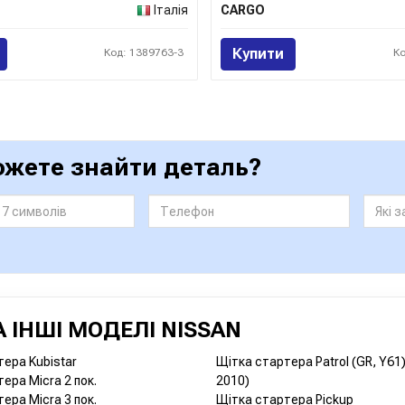
Італія
CARGO
Купити
Код: 1389763-3
К
ожете знайти деталь?
 ІНШІ МОДЕЛІ NISSAN
ера Kubistar
Щітка стартера Patrol (GR, Y61)
ера Micra 2 пок.
2010)
ера Micra 3 пок.
Щітка стартера Pickup