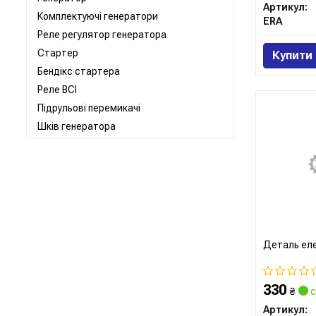
Артикул:
Комплектуючі генератори
ERA
Реле регулятор генератора
Стартер
Купити
Бендікс стартера
Реле ВСІ
Підрульові перемикачі
Шків генератора
Деталь ел
330
₴
с
Артикул: