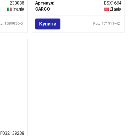
233088
Артикул:
BSX1664
Італія
CARGO
Данія
Купити
од: 1389836-3
Код: 171911-42
F032139238