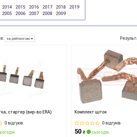
2014
2015
2016
2017
2018
2019
2005
2006
2007
2008
2009
я:
Результ
за рейтингом
тка, стартер (вир-во ERA)
Комплект щіток
0 відгуків
0 відгуків
50
ьогодні
₴
сьогодні