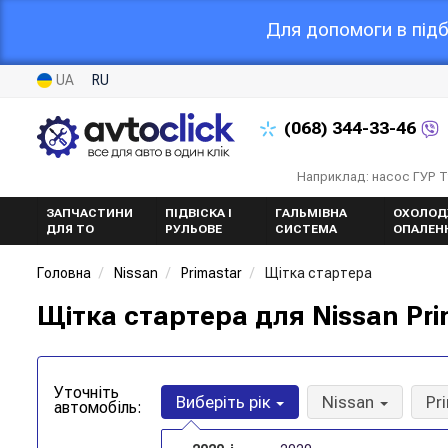
Для допомоги в підб
UA
RU
(068)
344-33-46
Наприклад: насос ГУР 
ЗАПЧАСТИНИ
ПІДВІСКА І
ГАЛЬМІВНА
ОХОЛОД
ДЛЯ ТО
РУЛЬОВЕ
СИСТЕМА
ОПАЛЕН
Головна
Nissan
Primastar
Щітка стартера
Щітка стартера для Nissan Pri
Уточніть
Виберіть рік
Nissan
Pr
автомобіль: