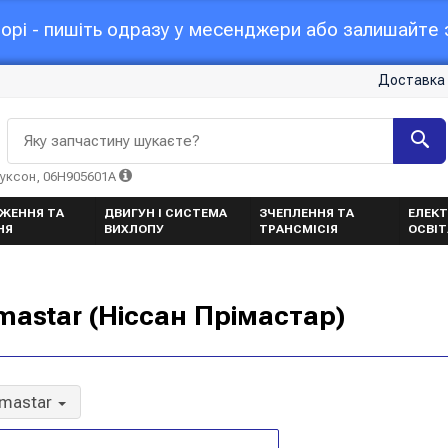
орі - пишіть одразу у месенджери або залишайте з
Доставка 
Яку запчастину шукаєте?
Туксон, 06H905601A
ЖЕННЯ ТА
ДВИГУН І СИСТЕМА
ЗЧЕПЛЕННЯ ТА
ЕЛЕКТ
НЯ
ВИХЛОПУ
ТРАНСМІСІЯ
ОСВІ
mastar (Ніссан Прімастар)
imastar