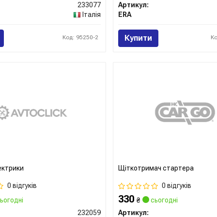
233077
Артикул:
Італія
ERA
Купити
Код: 95250-2
К
ектрики
Щіткотримач стартера
0 відгуків
0 відгуків
330
ьогодні
₴
сьогодні
232059
Артикул: