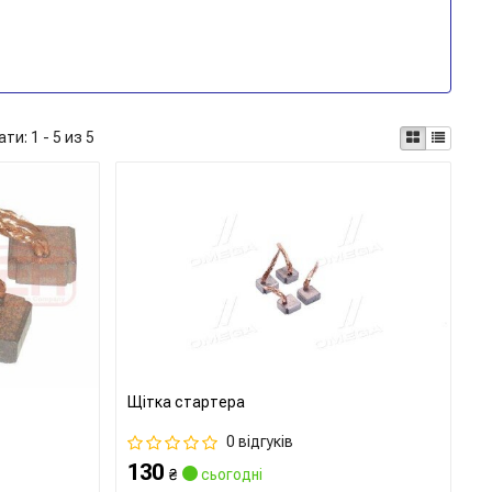
ати:
1 - 5 из 5
Щітка стартера
0 відгуків
130
₴
сьогодні