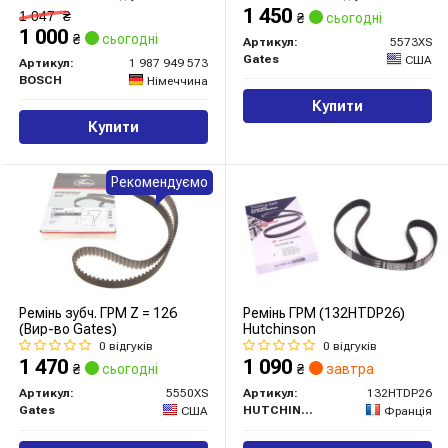
1 450
1 047
₴
₴
сьогодні
1 000
₴
сьогодні
Артикул:
5573XS
Gates
США
Артикул:
1 987 949 573
BOSCH
Німеччина
Купити
Купити
Рекомендуємо
Ремінь зубч. ГРМ Z = 126
Ремінь ГРМ (132HTDP26)
(Вир-во Gates)
Hutchinson
0 відгуків
0 відгуків
1 470
1 090
₴
сьогодні
₴
завтра
Артикул:
5550XS
Артикул:
132HTDP26
Gates
HUTCHINSON
США
Франція