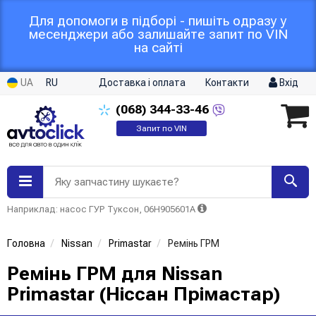
Для допомоги в підборі - пишіть одразу у
месенджери або залишайте запит по VIN
на сайті
UA
RU
Доставка і оплата
Контакти
Вхід
(068)
344-33-46
Запит по VIN
Яку запчастину шукаєте?
Наприклад: насос ГУР Туксон, 06H905601A
Головна
Nissan
Primastar
Ремінь ГРМ
Ремінь ГРМ для Nissan
Primastar (Ніссан Прімастар)