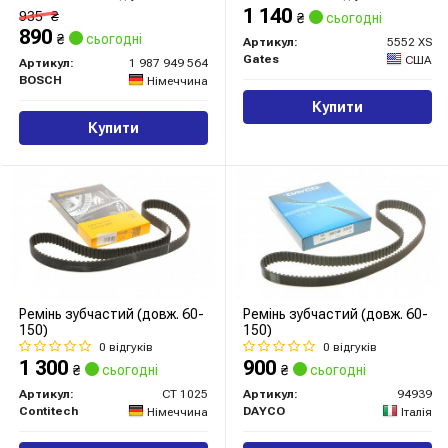
1 140
935
₴
₴
сьогодні
890
₴
сьогодні
Артикул:
5552 XS
Gates
США
Артикул:
1 987 949 564
BOSCH
Німеччина
Купити
Купити
Ремінь зубчастий (довж. 60-
Ремінь зубчастий (довж. 60-
150)
150)
0 відгуків
0 відгуків
1 300
900
₴
сьогодні
₴
сьогодні
Артикул:
CT 1025
Артикул:
94939
Contitech
DAYCO
Німеччина
Італія