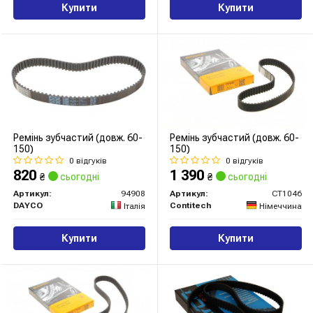
Купити
Купити
Ремінь зубчастий (довж. 60-
Ремінь зубчастий (довж. 60-
150)
150)
0 відгуків
0 відгуків
820
1 390
₴
сьогодні
₴
сьогодні
Артикул:
94908
Артикул:
CT1046
DAYCO
Contitech
Італія
Німеччина
Купити
Купити