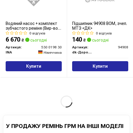
Водяний насос + комплект
Підшипник 94908 ВОМ, зчеп.
зубчастого реміня (Вир-во
МТЗ <ДК>
INA)
0 відгуків
0 відгуків
6 670
140
₴
сьогодні
₴
сьогодні
Артикул:
530 0198 30
Артикул:
94908
INA
dk-Дорожная Карта
Німеччина
Купити
Купити
У ПРОДАЖУ РЕМІНЬ ГРМ НА ІНШІ МОДЕЛІ