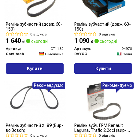
Ремінь зубчастий (довж. 60-
Ремінь зубчастий (довж. 60-
150)
150)
0 відгуків
0 відгуків
1 640
1 090
₴
сьогодні
₴
сьогодні
Артикул:
CT1130
Артикул:
94978
Contitech
DAYCO
Німеччина
Італія
Купити
Купити
Рекомендуємо
Рекомендуємо
Ремінь зубчастий z=89 (Вир-
Ремінь зубч. ГРМ Renault
во Bosch)
Laguna, Trafic 2.2dci (вир-во
Gates)
0 відгуків
0 відгуків