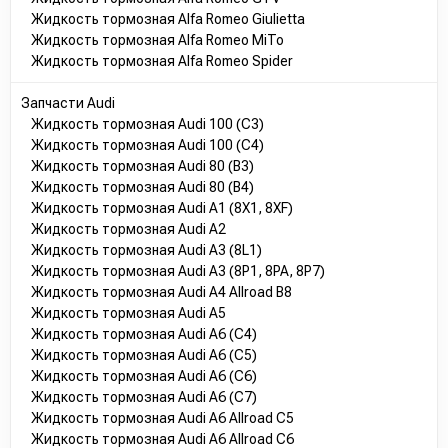
Жидкость тормозная Alfa Romeo Giulietta
SX4 1 пок.
,
Splash
,
Swift 3 пок.
,
Wagon R+
Жидкость тормозная Alfa Romeo MiTo
-
Toyota:
Alphard 1 пок.
,
Alphard 2 пок.
,
Auris 1 пок.
,
Жидкость тормозная Alfa Romeo Spider
Auris 2 пок.
,
Avensis 1 пок.
,
Avensis 2 пок.
,
Avensis 3
пок.
,
Aygo (B1)
,
Aygo (B4)
,
C-HR
,
Camry (30)
,
Запчасти Audi
Camry (40)
,
Celica
,
Corolla (E12)
,
Corolla (E15)
,
Жидкость тормозная Audi 100 (C3)
Жидкость тормозная Audi 100 (C4)
Corolla (E18)
,
FJ Cruiser
,
Fortuner 1 пок.
,
Fortuner 2
Жидкость тормозная Audi 80 (B3)
пок.
,
GT-86
,
Highlander 1 пок.
,
Hilux 7 пок.
,
Hilux 8
Жидкость тормозная Audi 80 (B4)
пок.
,
IQ
,
Ist
,
Land Cruiser (100)
,
Land Cruiser (200)
,
Жидкость тормозная Audi A1 (8X1, 8XF)
Land Cruiser Prado (120)
,
Land Cruiser Prado (150)
,
Жидкость тормозная Audi A2
Жидкость тормозная Audi A3 (8L1)
Matrix (2002-2015)
,
Previa
,
Prius (W20)
,
Prius (W30)
,
Жидкость тормозная Audi A3 (8P1, 8PA, 8P7)
Prius (XW50)
,
RAV 4 (CA20)
,
RAV 4 (CA30)
,
RAV 4
Жидкость тормозная Audi A4 Allroad B8
(CA40)
,
Sequoia 1 пок.
,
Sequoia 2 пок.
,
Sienna (XL30)
,
Жидкость тормозная Audi A5
Urban Cruiser
,
Verso
,
Yaris 1 пок.
,
Yaris 2 пок.
,
Жидкость тормозная Audi A6 (C4)
Жидкость тормозная Audi A6 (C5)
Yaris 4 пок.
,
Yaris Verso
Жидкость тормозная Audi A6 (C6)
-
Volkswagen:
Amarok
,
Beetle (5C1,5C7)
,
Beetle
Жидкость тормозная Audi A6 (C7)
(9C1,1C1,1Y7)
,
Bora
,
CC (357)
,
Caddy II
,
Caddy III
,
Жидкость тормозная Audi A6 Allroad C5
Crafter I
,
EOS
,
Golf II
,
Golf III
,
Golf IV
,
Golf V
,
Golf
Жидкость тормозная Audi A6 Allroad C6