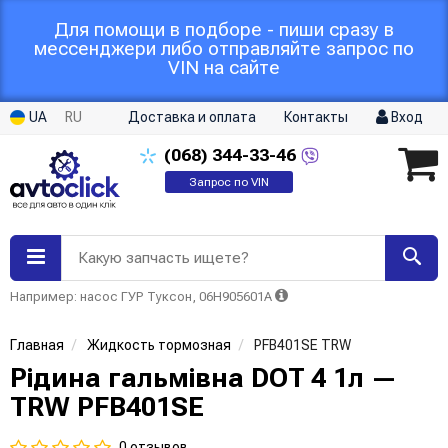
Для помощи в подборе - пиши сразу в
мессенджери либо отправляйте запрос по
VIN на сайте
UA
RU
Доставка и оплата
Контакты
Вход
(068)
344-33-46
Запрос по VIN
Какую запчасть ищете?
Например: насос ГУР Туксон, 06H905601A
Главная
Жидкость тормозная
PFB401SE TRW
Рідина гальмівна DOT 4 1л —
TRW PFB401SE
0 отзывов