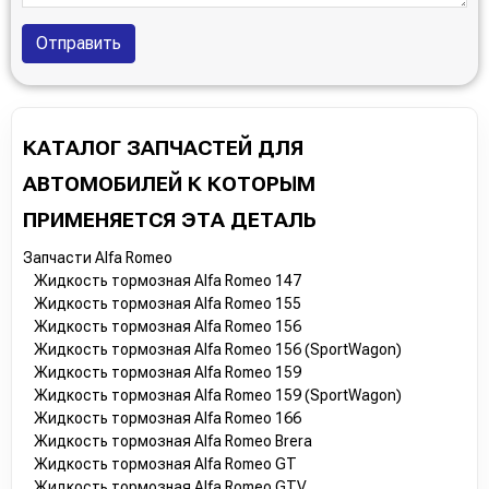
Twingo 2 пок.
,
Wind
Отправить
-
Seat:
Alhambra
,
Altea
,
Ateca
,
Cordoba
,
Exeo
,
Ibiza II
,
Ibiza III
,
Ibiza IV
,
Ibiza V
,
Leon I
,
Leon II
,
Toledo I
,
Toledo II
,
Toledo III
-
Skoda:
Fabia I
,
Fabia II
,
Felicia
,
Octavia A4, Tour
,
КАТАЛОГ ЗАПЧАСТЕЙ ДЛЯ
Octavia A5
,
Roomster
,
Superb I
,
Superb II
,
Yeti
АВТОМОБИЛЕЙ К КОТОРЫМ
-
Smart:
Cabrio
,
Forfour
,
Forfour (2014-)
,
Fortwo
ПРИМЕНЯЕТСЯ ЭТА ДЕТАЛЬ
(450)
,
Fortwo (451)
,
Fortwo (453)
,
Roadster
-
SsangYong:
Rodius 1 пок.
Запчасти Alfa Romeo
Жидкость тормозная Alfa Romeo 147
-
Subaru:
BRZ
,
Forester 1 пок.
,
Forester 2 пок.
,
Жидкость тормозная Alfa Romeo 155
Forester 3 пок.
,
Forester 4 пок.
,
Impreza 2 пок.
,
Impreza
Жидкость тормозная Alfa Romeo 156
3 пок.
,
Impreza 4 пок.
,
Justy (G3X)
,
Justy (M3)
,
Justy
Жидкость тормозная Alfa Romeo 156 (SportWagon)
(MS)
,
Legacy 3 пок.
,
Legacy 4 пок.
,
Legacy 5 пок.
,
Жидкость тормозная Alfa Romeo 159
Жидкость тормозная Alfa Romeo 159 (SportWagon)
Outback 2 пок.
,
Outback 3 пок.
,
Outback 4 пок.
,
Outback
Жидкость тормозная Alfa Romeo 166
5 пок.
,
Tribeca
,
XV 1 пок.
Жидкость тормозная Alfa Romeo Brera
-
Suzuki:
Alto (2004-2009)
,
Baleno
,
Grand Vitara 1 пок.
,
Жидкость тормозная Alfa Romeo GT
Grand Vitara 2 пок.
,
Jimny 1 пок.
,
Kizashi
,
Liana
,
Жидкость тормозная Alfa Romeo GTV