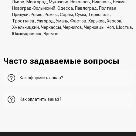
Львов, Миргород, Мукачево, Николаев, Никополь, Нежин,
Новоград-Волынский, Одесса, Павлоград, Полтава,
Прилуки, Ровно, Ромны, Сарны, Сумы, Тернополь,
Тростянец, Ужгород, Умань, Фастов, Харьков, Херсон,
Хмельницкий, Черкассы, Чернигов, Черновцы, Чоп, Шостка,
Южноукраинск, Яремче.
Часто задаваемые вопросы
Как оформить заказ?
Первый вариант - добавить товар в корзину, перейти в
Как оплатить заказ?
корзину и указать всю необходимую информацию о
получателе, способ доставки, способ доставки
- При получении товара в точке выдачи.
Второй вариант - добавить товар в корзину и в поле
- При получении товара на почте (наложенный платеж)
"Быстрый заказ" - указать номер телефона. Вам сразу же
- Сделать оплату по реквизитам (реквизиты скинет
наберет менеджер для подтверждения и уточнения данных.
менеджер)