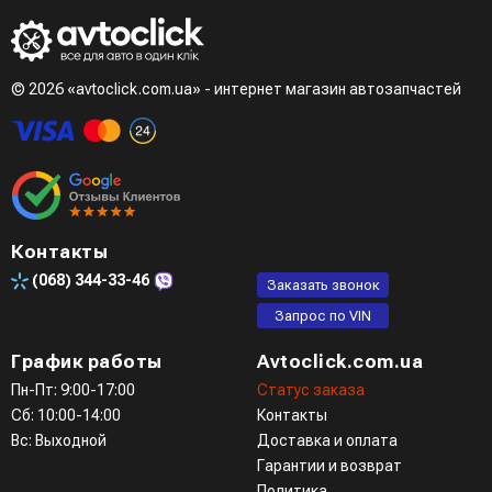
- LiqPay при оформлении заказа через корзину
Третий вариант - сделать заказ по телефонном режиме
при разговоре с менеджером
© 2026 «avtoclick.com.ua» - интернет магазин автозапчастей
Четвертый вариант - заказать через доступные
мессенджеры (viber, telegram)
Контакты
(068)
344-33-46
Заказать звонок
Запрос по VIN
График работы
Avtoclick.com.ua
Пн-Пт: 9:00-17:00
Статус заказа
Сб: 10:00-14:00
Контакты
Вс: Выходной
Доставка и оплата
Гарантии и возврат
Политика