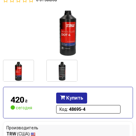
420
Купить
₴
сегодня
Код:
48695-4
Производитель
TRW
(США)