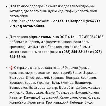
Для точного подбора на сайте предоставлен удобный
каталог, где всего лишь нужно идентифицировать свой
автомобиль
Если не найдете запчасть -
оставьте запрос и укажите
VIN код автомобиля.
Для заказа
рідина гальмівна DOT 4 1л — TRW PFB401SE
добавьте в корзину и оформите заказа, если есть
промокод - укажите его. Если возникают проблемы -
можете заказать по телефону: ☎️
(068) 344-33-46
/ ☎️
(073)
344-33-46
Отправка в день заказа по всей Украине (кроме
временно оккупированных территорий): Белая Церковь,
Белгород-Днестровский, Бершадь, Болград, Борисполь,
Бровары, Броды, Бурштын, Буча, Винница, Владимир,
Вознесенск, Вышгород, Днепр, Дрогобыч, Дубно, Жашков,
Житомир, Запорожье, Ивано-Франковск, Измаил, Ирпень,
Казатин, Каменец-Подольский, Каменское, Киев, Ковель,
Кривой Рог, Кременчуг, Кропивницкий, Лебедин, Луцк,